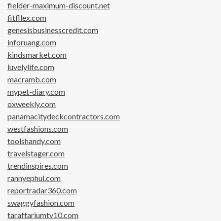
fielder-maximum-discount.net
fitfllex.com
genesisbusinesscredit.com
inforuang.com
kindsmarket.com
luvelylife.com
macramb.com
mypet-diary.com
oxweekly.com
panamacitydeckcontractors.com
westfashions.com
toolshandy.com
travelstager.com
trendinspires.com
rannyephul.com
reportradar360.com
swaggyfashion.com
taraftariumtv10.com