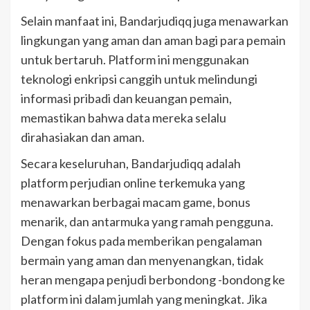
Selain manfaat ini, Bandarjudiqq juga menawarkan
lingkungan yang aman dan aman bagi para pemain
untuk bertaruh. Platform ini menggunakan
teknologi enkripsi canggih untuk melindungi
informasi pribadi dan keuangan pemain,
memastikan bahwa data mereka selalu
dirahasiakan dan aman.
Secara keseluruhan, Bandarjudiqq adalah
platform perjudian online terkemuka yang
menawarkan berbagai macam game, bonus
menarik, dan antarmuka yang ramah pengguna.
Dengan fokus pada memberikan pengalaman
bermain yang aman dan menyenangkan, tidak
heran mengapa penjudi berbondong -bondong ke
platform ini dalam jumlah yang meningkat. Jika