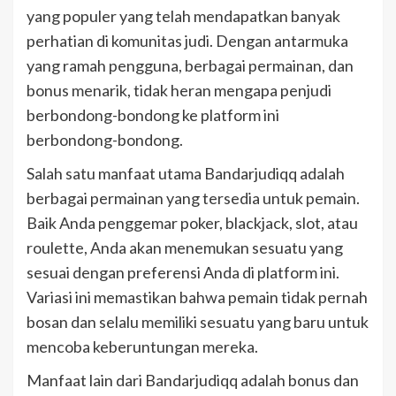
yang populer yang telah mendapatkan banyak
perhatian di komunitas judi. Dengan antarmuka
yang ramah pengguna, berbagai permainan, dan
bonus menarik, tidak heran mengapa penjudi
berbondong-bondong ke platform ini
berbondong-bondong.
Salah satu manfaat utama Bandarjudiqq adalah
berbagai permainan yang tersedia untuk pemain.
Baik Anda penggemar poker, blackjack, slot, atau
roulette, Anda akan menemukan sesuatu yang
sesuai dengan preferensi Anda di platform ini.
Variasi ini memastikan bahwa pemain tidak pernah
bosan dan selalu memiliki sesuatu yang baru untuk
mencoba keberuntungan mereka.
Manfaat lain dari Bandarjudiqq adalah bonus dan