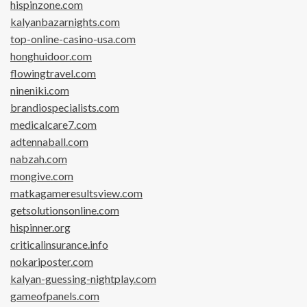
hispinzone.com
kalyanbazarnights.com
top-online-casino-usa.com
honghuidoor.com
flowingtravel.com
nineniki.com
brandiospecialists.com
medicalcare7.com
adtennaball.com
nabzah.com
mongive.com
matkagameresultsview.com
getsolutionsonline.com
hispinner.org
criticalinsurance.info
nokariposter.com
kalyan-guessing-nightplay.com
gameofpanels.com