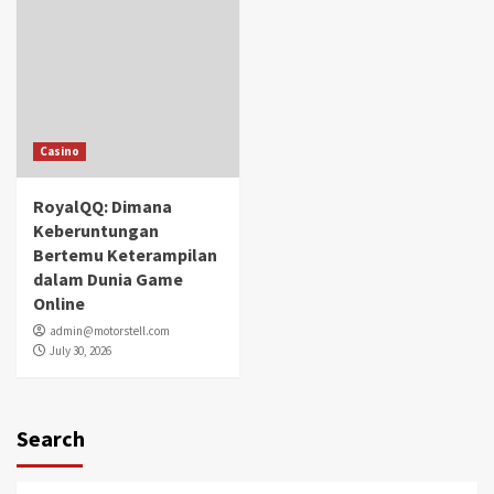
Casino
RoyalQQ: Dimana
Keberuntungan
Bertemu Keterampilan
dalam Dunia Game
Online
admin@motorstell.com
July 30, 2026
Search