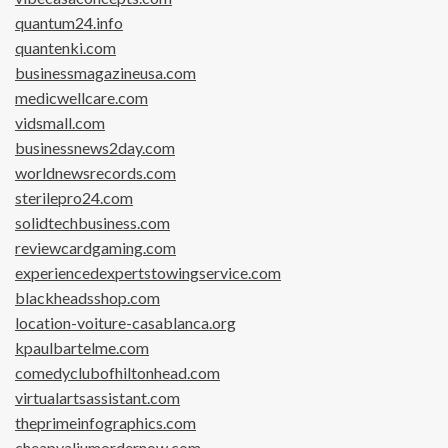
quantum24.info
quantenki.com
businessmagazineusa.com
medicwellcare.com
vidsmall.com
businessnews2day.com
worldnewsrecords.com
sterilepro24.com
solidtechbusiness.com
reviewcardgaming.com
experiencedexpertstowingservice.com
blackheadsshop.com
location-voiture-casablanca.org
kpaulbartelme.com
comedyclubofhiltonhead.com
virtualartsassistant.com
theprimeinfographics.com
cheapvaliumordernow.com