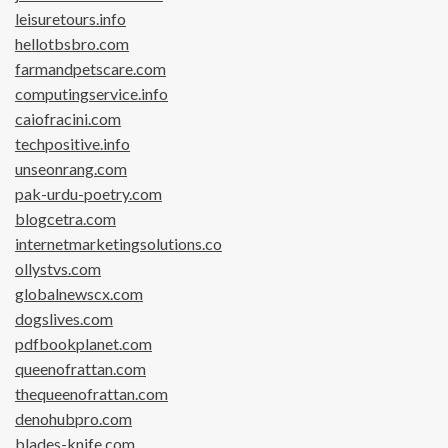
leisuretours.info
hellotbsbro.com
farmandpetscare.com
computingservice.info
caiofracini.com
techpositive.info
unseonrang.com
pak-urdu-poetry.com
blogcetra.com
internetmarketingsolutions.co
ollystvs.com
globalnewscx.com
dogslives.com
pdfbookplanet.com
queenofrattan.com
thequeenofrattan.com
denohubpro.com
blades-knife.com