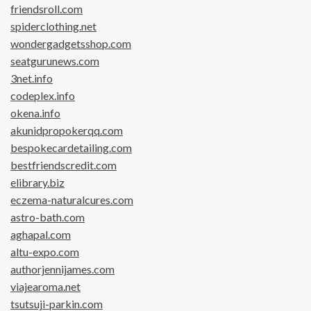
friendsroll.com
spiderclothing.net
wondergadgetsshop.com
seatgurunews.com
3net.info
codeplex.info
okena.info
akunidpropokerqq.com
bespokecardetailing.com
bestfriendscredit.com
elibrary.biz
eczema-naturalcures.com
astro-bath.com
aghapal.com
altu-expo.com
authorjennijames.com
viajearoma.net
tsutsuji-parkin.com