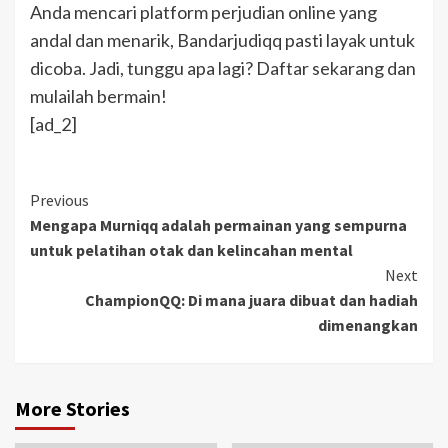
Anda mencari platform perjudian online yang
andal dan menarik, Bandarjudiqq pasti layak untuk
dicoba. Jadi, tunggu apa lagi? Daftar sekarang dan
mulailah bermain!
[ad_2]
Continue
Previous
Mengapa Murniqq adalah permainan yang sempurna
Reading
untuk pelatihan otak dan kelincahan mental
Next
ChampionQQ: Di mana juara dibuat dan hadiah
dimenangkan
More Stories