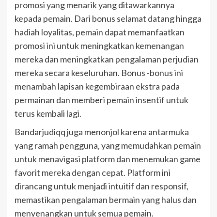
promosi yang menarik yang ditawarkannya
kepada pemain. Dari bonus selamat datang hingga
hadiah loyalitas, pemain dapat memanfaatkan
promosi ini untuk meningkatkan kemenangan
mereka dan meningkatkan pengalaman perjudian
mereka secara keseluruhan. Bonus -bonus ini
menambah lapisan kegembiraan ekstra pada
permainan dan memberi pemain insentif untuk
terus kembali lagi.
Bandarjudiqq juga menonjol karena antarmuka
yang ramah pengguna, yang memudahkan pemain
untuk menavigasi platform dan menemukan game
favorit mereka dengan cepat. Platform ini
dirancang untuk menjadi intuitif dan responsif,
memastikan pengalaman bermain yang halus dan
menyenangkan untuk semua pemain.