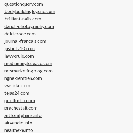
questionquery.com
bodybuildinglegend.com
brilliant-nails.com
dandr-photography.com
dokteroce.com
journal-francais.com
justintv10.com
lawyerule.com
mediamingleseaco.com
mtsmarketingblog.com
nghekiemtien.com
wasirku.com
tejas24.com
poolturbo.com
prachestait.com
artforafghans.info
airvendio.info
healthexe.info