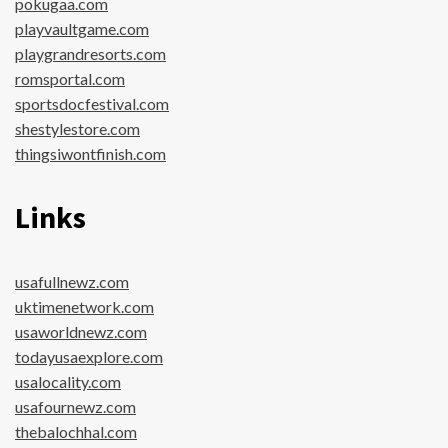
pokugaa.com
playvaultgame.com
playgrandresorts.com
romsportal.com
sportsdocfestival.com
shestylestore.com
thingsiwontfinish.com
Links
usafullnewz.com
uktimenetwork.com
usaworldnewz.com
todayusaexplore.com
usalocality.com
usafournewz.com
thebalochhal.com