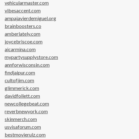
vehicularmaster.com
vibesaccent.com
ampajavierdemiguel.org
brainboosters.co
amberlately.com
joycebriscoe.com
aicarmina.com
mypartysupplystore.com
annforwisconsin.com
findjaipur.com
cultofjim.com
glimmerick.com
davidfollett.com
newcollegebeat.com
reverbnewyork.com
skinmerch.com
usvisaforum.com
bestmovierulz.com