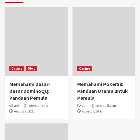
Casino
Slot
Casino
Memahami Dasar-
Memahami Poker88:
Dasar DominoQQ:
Panduan Utama untuk
Panduan Pemula
Pemula
admin@motorstell.com
admin@motorstell.com
August 8, 2026
August 7, 2026