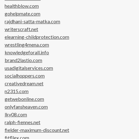
healthblow.com
gohelpmate.com
rajdhani-satta-matka.com
writerscraft.net
elearning-childprotection.com
wrestling4mena.com
knowledgeforall.info
brand2lastio.com
usadigitalservices.com
socialhoppers.com
creativedream.net
n2315.com
getwebonline.com
onlyfansheaven.com
lky08.com
ralph-fiennes.net
fielder-maximum-discount.net
fitfllex.com