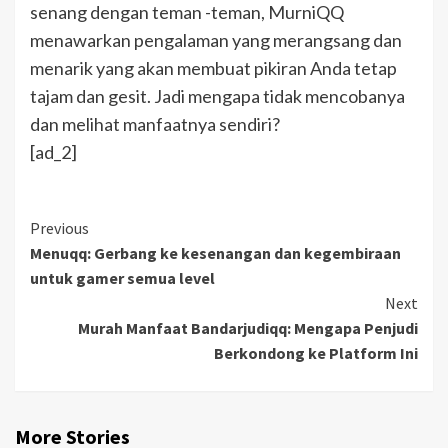
senang dengan teman -teman, MurniQQ
menawarkan pengalaman yang merangsang dan
menarik yang akan membuat pikiran Anda tetap
tajam dan gesit. Jadi mengapa tidak mencobanya
dan melihat manfaatnya sendiri?
[ad_2]
Continue
Previous
Menuqq: Gerbang ke kesenangan dan kegembiraan
Reading
untuk gamer semua level
Next
Murah Manfaat Bandarjudiqq: Mengapa Penjudi
Berkondong ke Platform Ini
More Stories