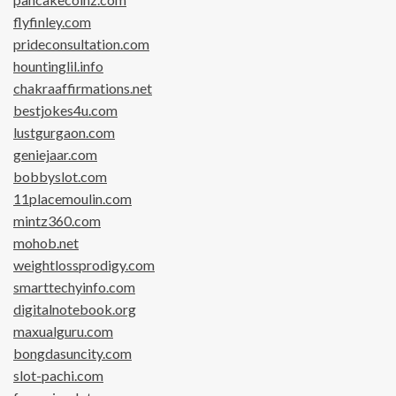
flyfinley.com
prideconsultation.com
hountinglil.info
chakraaffirmations.net
bestjokes4u.com
lustgurgaon.com
geniejaar.com
bobbyslot.com
11placemoulin.com
mintz360.com
mohob.net
weightlossprodigy.com
smarttechyinfo.com
digitalnotebook.org
maxualguru.com
bongdasuncity.com
slot-pachi.com