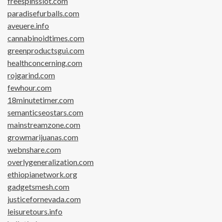
freespinsslot.com
paradisefurballs.com
aveuere.info
cannabinoidtimes.com
greenproductsgui.com
healthconcerning.com
rojgarind.com
fewhour.com
18minutetimer.com
semanticseostars.com
mainstreamzone.com
growmarijuanas.com
webnshare.com
overlygeneralization.com
ethiopianetwork.org
gadgetsmesh.com
justicefornevada.com
leisuretours.info