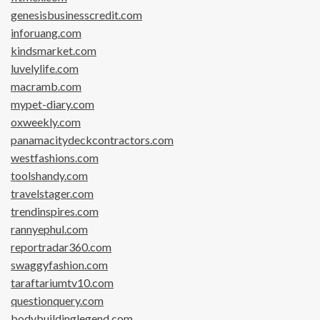
genesisbusinesscredit.com
inforuang.com
kindsmarket.com
luvelylife.com
macramb.com
mypet-diary.com
oxweekly.com
panamacitydeckcontractors.com
westfashions.com
toolshandy.com
travelstager.com
trendinspires.com
rannyephul.com
reportradar360.com
swaggyfashion.com
taraftariumtv10.com
questionquery.com
bodybuildinglegend.com