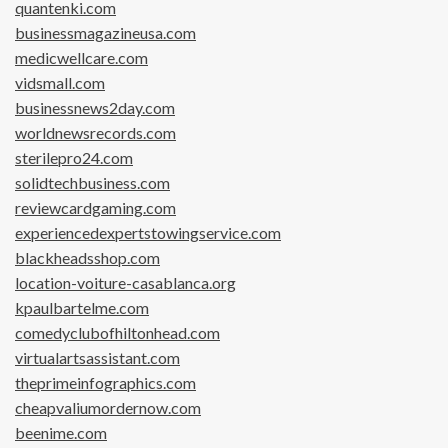
quantenki.com
businessmagazineusa.com
medicwellcare.com
vidsmall.com
businessnews2day.com
worldnewsrecords.com
sterilepro24.com
solidtechbusiness.com
reviewcardgaming.com
experiencedexpertstowingservice.com
blackheadsshop.com
location-voiture-casablanca.org
kpaulbartelme.com
comedyclubofhiltonhead.com
virtualartsassistant.com
theprimeinfographics.com
cheapvaliumordernow.com
beenime.com