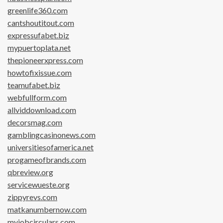
greenlife360.com
cantshoutitout.com
expressufabet.biz
mypuertoplata.net
thepioneerxpress.com
howtofixissue.com
teamufabet.biz
webfullform.com
allviddownload.com
decorsmag.com
gamblingcasinonews.com
universitiesofamerica.net
progameofbrands.com
qbreview.org
servicewueste.org
zippyrevs.com
matkanumbernow.com
myjobcirculars.com