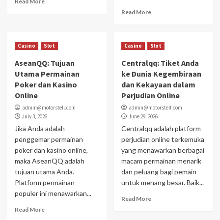
Read More
Read More
Casino
Slot
Casino
Slot
AseanQQ: Tujuan
Centralqq: Tiket Anda
Utama Permainan
ke Dunia Kegembiraan
Poker dan Kasino
dan Kekayaan dalam
Online
Perjudian Online
admin@motorstell.com
admin@motorstell.com
July 3, 2026
June 29, 2026
Jika Anda adalah
Centralqq adalah platform
penggemar permainan
perjudian online terkemuka
poker dan kasino online,
yang menawarkan berbagai
maka AseanQQ adalah
macam permainan menarik
tujuan utama Anda.
dan peluang bagi pemain
Platform permainan
untuk menang besar. Baik...
populer ini menawarkan...
Read More
Read More