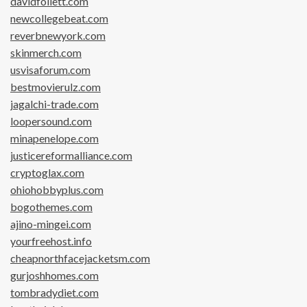
davidfollett.com
newcollegebeat.com
reverbnewyork.com
skinmerch.com
usvisaforum.com
bestmovierulz.com
jagalchi-trade.com
loopersound.com
minapenelope.com
justicereformalliance.com
cryptoglax.com
ohiohobbyplus.com
bogothemes.com
ajino-mingei.com
yourfreehost.info
cheapnorthfacejacketsm.com
gurjoshhomes.com
tombradydiet.com