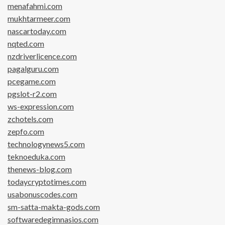
menafahmi.com
mukhtarmeer.com
nascartoday.com
nqted.com
nzdriverlicence.com
pagalguru.com
pcegame.com
pgslot-r2.com
ws-expression.com
zchotels.com
zepfo.com
technologynews5.com
teknoeduka.com
thenews-blog.com
todaycryptotimes.com
usabonuscodes.com
sm-satta-makta-gods.com
softwaredegimnasios.com