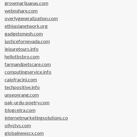
growmarijuanas.com
webnshare.com
overlygeneralization.com
ethiopianetwork.org
gadgetsmesh.com
justicefornevada.com
leisuretours.info
hellotbsbro.com
farmandpetscare.com
computingservice.info
caiofracini.com
techpositive.info
unseonrang.com
pak-urdu-poetry.com
blogcetra.com
internetmarketingsolutions.co
ollystvs.com
globalnewscx.com