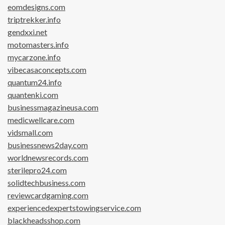
eomdesigns.com
triptrekker.info
gendxxi.net
motomasters.info
mycarzone.info
vibecasaconcepts.com
quantum24.info
quantenki.com
businessmagazineusa.com
medicwellcare.com
vidsmall.com
businessnews2day.com
worldnewsrecords.com
sterilepro24.com
solidtechbusiness.com
reviewcardgaming.com
experiencedexpertstowingservice.com
blackheadsshop.com