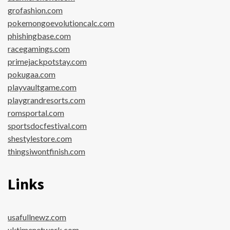
grofashion.com
pokemongoevolutioncalc.com
phishingbase.com
racegamings.com
primejackpotstay.com
pokugaa.com
playvaultgame.com
playgrandresorts.com
romsportal.com
sportsdocfestival.com
shestylestore.com
thingsiwontfinish.com
Links
usafullnewz.com
uktimenetwork.com