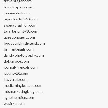
travelstager.com
trendinspires.com
rannyephul.com
reportradar360.com
swaggyfashion.com
taraftariumtv10.com
questionquery.com
bodybuildinglegend.com
brilliant-nails.com
dandr-photography.com
dokteroce.com
journal-francais.com
justintv10.com
lawyerule.com
mediamingleseaco.com
mtsmarketingblog.com
nghekiemtien.com
wasirku.com