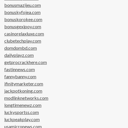
bonusmazijeu.com
bonuskyfojea.com
bonuskorokee.com
bonusgexipoy.com
casinorelaxluxe.com
clubetechplay.com
domdombd.com
dailyplayz.com
getprocrackhere.com
fastinnews.com
fannybanny.com
ifinitymarketer.com
jackpotkoning.com
modlinknetworks.com
longtimenewz.com
luckysportss.com
luckpeakplay.com
usamicronews.com