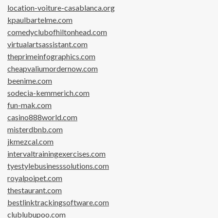
location-voiture-casablanca.org
kpaulbartelme.com
comedyclubofhiltonhead.com
virtualartsassistant.com
theprimeinfographics.com
cheapvaliumordernow.com
beenime.com
sodecia-kemmerich.com
fun-mak.com
casino888world.com
misterdbnb.com
jkmezcal.com
intervaltrainingexercises.com
tyestylebusinesssolutions.com
royalpoipet.com
thestaurant.com
bestlinktrackingsoftware.com
clublubupoo.com