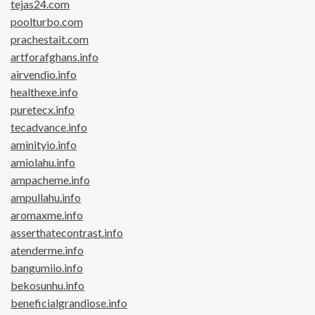
tejas24.com
poolturbo.com
prachestait.com
artforafghans.info
airvendio.info
healthexe.info
puretecx.info
tecadvance.info
aminityio.info
amiolahu.info
ampacheme.info
ampullahu.info
aromaxme.info
asserthatecontrast.info
atenderme.info
bangumiio.info
bekosunhu.info
beneficialgrandiose.info