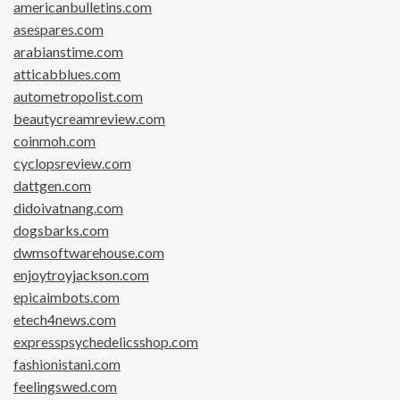
americanbulletins.com
asespares.com
arabianstime.com
atticabblues.com
autometropolist.com
beautycreamreview.com
coinmoh.com
cyclopsreview.com
dattgen.com
didoivatnang.com
dogsbarks.com
dwmsoftwarehouse.com
enjoytroyjackson.com
epicaimbots.com
etech4news.com
expresspsychedelicsshop.com
fashionistani.com
feelingswed.com