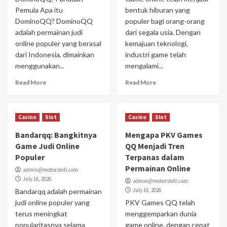
Pemula Apa itu
bentuk hiburan yang
DominoQQ? DominoQQ
populer bagi orang-orang
adalah permainan judi
dari segala usia. Dengan
online populer yang berasal
kemajuan teknologi,
dari Indonesia, dimainkan
industri game telah
menggunakan...
mengalami...
Read More
Read More
Casino
Slot
Casino
Slot
Bandarqq: Bangkitnya
Mengapa PKV Games
Game Judi Online
QQ Menjadi Tren
Populer
Terpanas dalam
Permainan Online
admin@motorstell.com
July 16, 2026
admin@motorstell.com
July 16, 2026
Bandarqq adalah permainan
judi online populer yang
PKV Games QQ telah
terus meningkat
menggemparkan dunia
popularitasnya selama
game online, dengan cepat