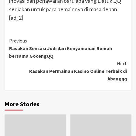
inovasi dan penawaran baru apa yang DatukQQ
sediakan untuk para pemainnya di masa depan.
[ad_2]
Continue
Previous
Rasakan Sensasi Judi dari Kenyamanan Rumah
Reading
bersama GocengQQ
Next
Rasakan Permainan Kasino Online Terbaik di
Abangqq
More Stories