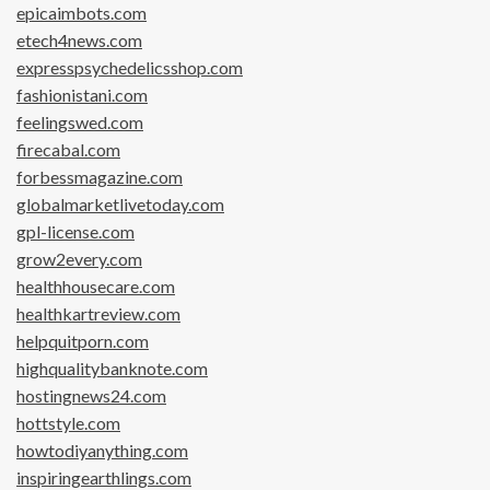
epicaimbots.com
etech4news.com
expresspsychedelicsshop.com
fashionistani.com
feelingswed.com
firecabal.com
forbessmagazine.com
globalmarketlivetoday.com
gpl-license.com
grow2every.com
healthhousecare.com
healthkartreview.com
helpquitporn.com
highqualitybanknote.com
hostingnews24.com
hottstyle.com
howtodiyanything.com
inspiringearthlings.com