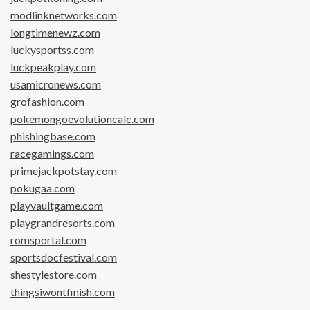
modlinknetworks.com
longtimenewz.com
luckysportss.com
luckpeakplay.com
usamicronews.com
grofashion.com
pokemongoevolutioncalc.com
phishingbase.com
racegamings.com
primejackpotstay.com
pokugaa.com
playvaultgame.com
playgrandresorts.com
romsportal.com
sportsdocfestival.com
shestylestore.com
thingsiwontfinish.com