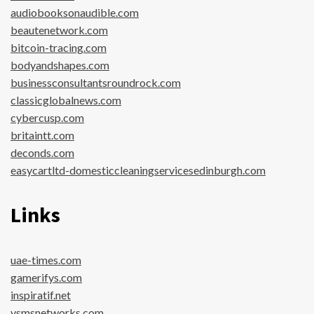
audiobooksonaudible.com
beautenetwork.com
bitcoin-tracing.com
bodyandshapes.com
businessconsultantsroundrock.com
classicglobalnews.com
cybercusp.com
britaintt.com
deconds.com
easycartltd-domesticcleaningservicesedinburgh.com
Links
uae-times.com
gamerifys.com
inspiratif.net
vsmsnetworks.com