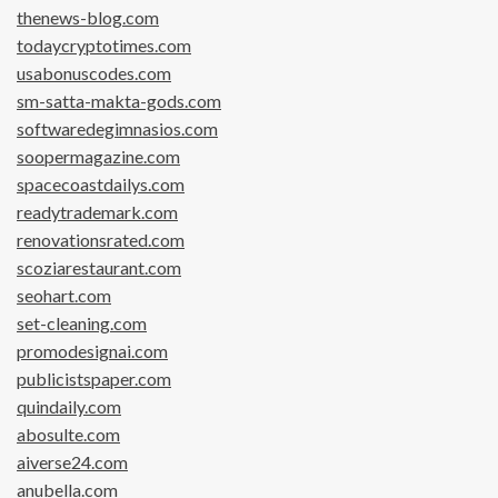
thenews-blog.com
todaycryptotimes.com
usabonuscodes.com
sm-satta-makta-gods.com
softwaredegimnasios.com
soopermagazine.com
spacecoastdailys.com
readytrademark.com
renovationsrated.com
scoziarestaurant.com
seohart.com
set-cleaning.com
promodesignai.com
publicistspaper.com
quindaily.com
abosulte.com
aiverse24.com
anubella.com