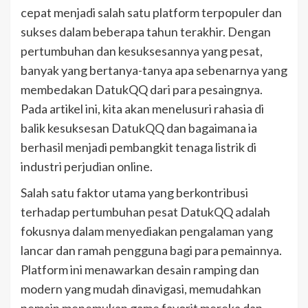
cepat menjadi salah satu platform terpopuler dan
sukses dalam beberapa tahun terakhir. Dengan
pertumbuhan dan kesuksesannya yang pesat,
banyak yang bertanya-tanya apa sebenarnya yang
membedakan DatukQQ dari para pesaingnya.
Pada artikel ini, kita akan menelusuri rahasia di
balik kesuksesan DatukQQ dan bagaimana ia
berhasil menjadi pembangkit tenaga listrik di
industri perjudian online.
Salah satu faktor utama yang berkontribusi
terhadap pertumbuhan pesat DatukQQ adalah
fokusnya dalam menyediakan pengalaman yang
lancar dan ramah pengguna bagi para pemainnya.
Platform ini menawarkan desain ramping dan
modern yang mudah dinavigasi, memudahkan
pemain menemukan game favorit mereka dan