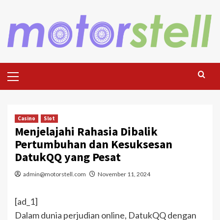
Skip
to
content
Primary
Menu
Casino
Slot
Menjelajahi Rahasia Dibalik
Pertumbuhan dan Kesuksesan
DatukQQ yang Pesat
admin@motorstell.com
November 11, 2024
[ad_1]
Dalam dunia perjudian online, DatukQQ dengan