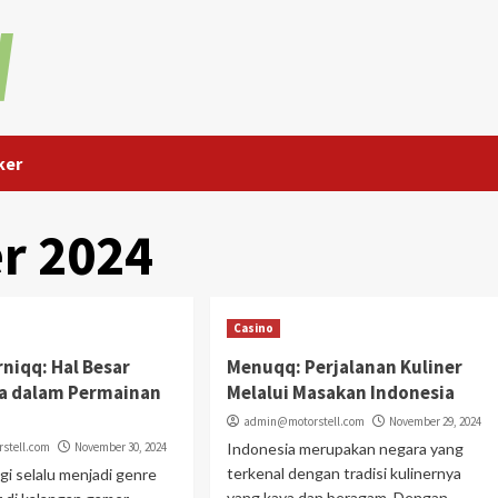
ker
r 2024
Casino
niqq: Hal Besar
Menuqq: Perjalanan Kuliner
a dalam Permainan
Melalui Masakan Indonesia
admin@motorstell.com
November 29, 2024
stell.com
November 30, 2024
Indonesia merupakan negara yang
terkenal dengan tradisi kulinernya
i selalu menjadi genre
yang kaya dan beragam. Dengan