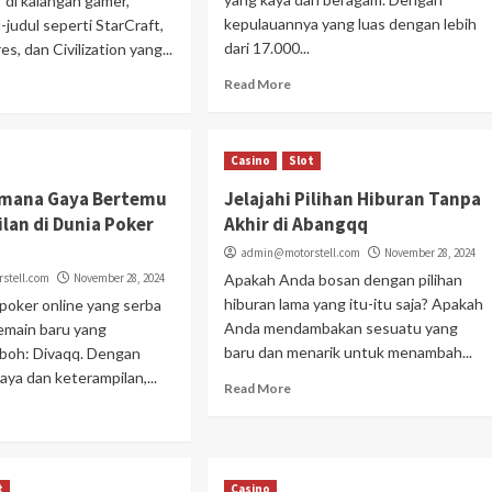
 di kalangan gamer,
kepulauannya yang luas dengan lebih
-judul seperti StarCraft,
dari 17.000...
s, dan Civilization yang...
Read More
Casino
Slot
imana Gaya Bertemu
Jelajahi Pilihan Hiburan Tanpa
lan di Dunia Poker
Akhir di Abangqq
admin@motorstell.com
November 28, 2024
stell.com
November 28, 2024
Apakah Anda bosan dengan pilihan
hiburan lama yang itu-itu saja? Apakah
poker online yang serba
Anda mendambakan sesuatu yang
emain baru yang
baru dan menarik untuk menambah...
boh: Divaqq. Dengan
aya dan keterampilan,...
Read More
t
Casino