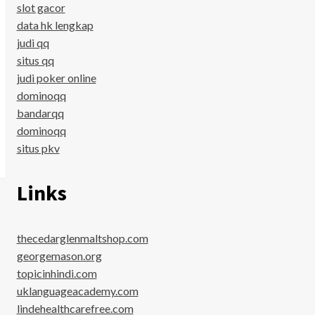
slot gacor
data hk lengkap
judi qq
situs qq
judi poker online
dominoqq
bandarqq
dominoqq
situs pkv
Links
thecedarglenmaltshop.com
georgemason.org
topicinhindi.com
uklanguageacademy.com
lindehealthcarefree.com