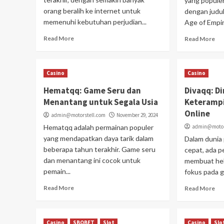
yang populer
orang beralih ke internet untuk
dengan judul
memenuhi kebutuhan perjudian...
Age of Empire
Read More
Read More
Casino
Casino
Hematqq: Game Seru dan
Divaqq: D
Menantang untuk Segala Usia
Keterampi
Online
admin@motorstell.com
November 29, 2024
Hematqq adalah permainan populer
admin@motor
yang mendapatkan daya tarik dalam
Dalam dunia 
beberapa tahun terakhir. Game seru
cepat, ada p
dan menantang ini cocok untuk
membuat he
pemain...
fokus pada g
Read More
Read More
Casino
SBOBET
Slot
Casino
Slo