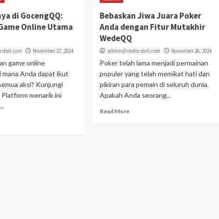
inya di GocengQQ:
Bebaskan Jiwa Juara Poker
 Game Online Utama
Anda dengan Fitur Mutakhir
WedeQQ
stell.com
November 27, 2024
admin@motorstell.com
November 26, 2024
uan game online
Poker telah lama menjadi permainan
i mana Anda dapat ikut
populer yang telah memikat hati dan
semua aksi? Kunjungi
pikiran para pemain di seluruh dunia.
latform menarik ini
Apakah Anda seorang...
..
Read More