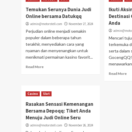
Temukan Serunya Dunia Judi
Ikuti Aks
Online bersama Datukqq
Destinasi
Anda
admin@motorstell.com
November 27, 2024
Perjudian online menjadi semakin
admin@motor
populer dalam beberapa tahun
Mencari tuj
terakhir, menyediakan cara yang
terkemuka d
nyaman dan menyenangkan untuk
serta dalam 
menikmati permainan kasino favorit...
GocengQQ! P
menawarkan.
Read More
Read More
Casino
Slot
Rasakan Sensasi Kemenangan
Bersama Depoqq: Tiket Anda
Menuju Judi Online Seru
admin@motorstell.com
November 26, 2024