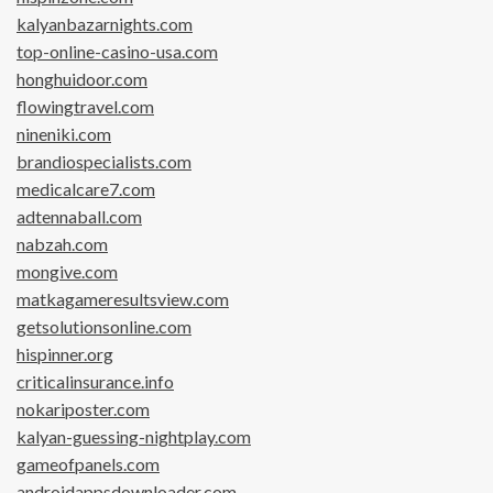
kalyanbazarnights.com
top-online-casino-usa.com
honghuidoor.com
flowingtravel.com
nineniki.com
brandiospecialists.com
medicalcare7.com
adtennaball.com
nabzah.com
mongive.com
matkagameresultsview.com
getsolutionsonline.com
hispinner.org
criticalinsurance.info
nokariposter.com
kalyan-guessing-nightplay.com
gameofpanels.com
androidappsdownloader.com