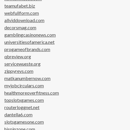
teamufabet.biz
webfullform.com
allviddownload.com
decorsmag.com
gamblingcasinonews.com
universitiesofamerica.net
progameofbrands.com
qbreview.org
servicewueste.org
zippyrevs.com
matkanumbernow.com
myjobcirculars.com
healthmoreoverfitness.com
topslotxgames.com
routerloggnet.net
dantella6.com
slotsgamesone.com
hispinzone.com