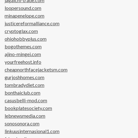
jagalchi-trade.com
loopersound.com
minapenelope.com
justicereformalliance.com
cryptoglax.com
ohiohobbyplus.com
bogothemes.com
ajino-mingei.com
yourfreehost.info
cheapnorthfacejacketsm.com
gurjoshhomes.com
tombradydiet.com
bonthaiclub.com
casusbelli-mod.com
bookplatesociety.com
lebnewsmedia.com
sonosonora.com
linkuusinternasional1.com