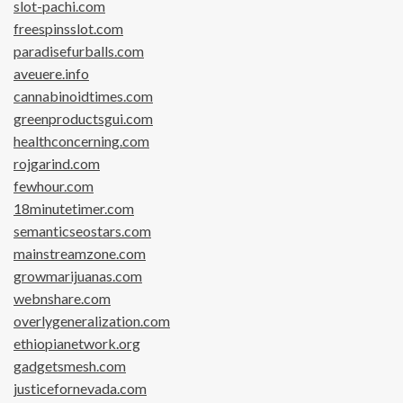
slot-pachi.com
freespinsslot.com
paradisefurballs.com
aveuere.info
cannabinoidtimes.com
greenproductsgui.com
healthconcerning.com
rojgarind.com
fewhour.com
18minutetimer.com
semanticseostars.com
mainstreamzone.com
growmarijuanas.com
webnshare.com
overlygeneralization.com
ethiopianetwork.org
gadgetsmesh.com
justicefornevada.com