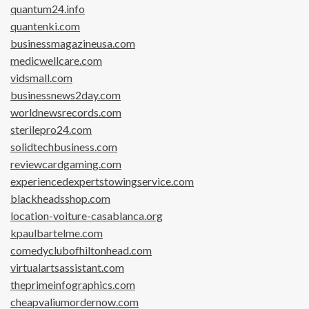
quantum24.info
quantenki.com
businessmagazineusa.com
medicwellcare.com
vidsmall.com
businessnews2day.com
worldnewsrecords.com
sterilepro24.com
solidtechbusiness.com
reviewcardgaming.com
experiencedexpertstowingservice.com
blackheadsshop.com
location-voiture-casablanca.org
kpaulbartelme.com
comedyclubofhiltonhead.com
virtualartsassistant.com
theprimeinfographics.com
cheapvaliumordernow.com