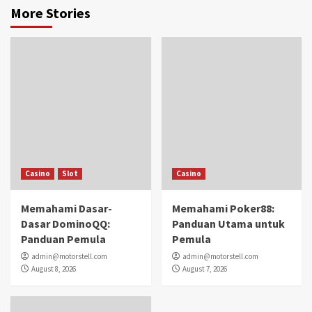
More Stories
Casino
Slot
Casino
Memahami Dasar-
Memahami Poker88:
Dasar DominoQQ:
Panduan Utama untuk
Panduan Pemula
Pemula
admin@motorstell.com
admin@motorstell.com
August 8, 2026
August 7, 2026