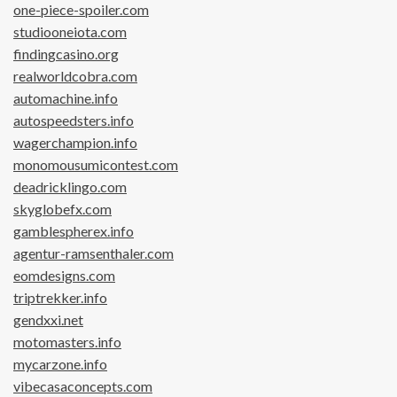
one-piece-spoiler.com
studiooneiota.com
findingcasino.org
realworldcobra.com
automachine.info
autospeedsters.info
wagerchampion.info
monomousumicontest.com
deadricklingo.com
skyglobefx.com
gamblespherex.info
agentur-ramsenthaler.com
eomdesigns.com
triptrekker.info
gendxxi.net
motomasters.info
mycarzone.info
vibecasaconcepts.com