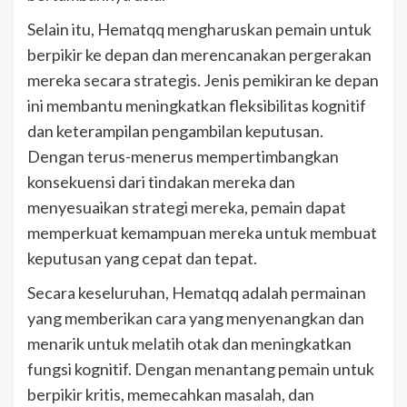
Selain itu, Hematqq mengharuskan pemain untuk
berpikir ke depan dan merencanakan pergerakan
mereka secara strategis. Jenis pemikiran ke depan
ini membantu meningkatkan fleksibilitas kognitif
dan keterampilan pengambilan keputusan.
Dengan terus-menerus mempertimbangkan
konsekuensi dari tindakan mereka dan
menyesuaikan strategi mereka, pemain dapat
memperkuat kemampuan mereka untuk membuat
keputusan yang cepat dan tepat.
Secara keseluruhan, Hematqq adalah permainan
yang memberikan cara yang menyenangkan dan
menarik untuk melatih otak dan meningkatkan
fungsi kognitif. Dengan menantang pemain untuk
berpikir kritis, memecahkan masalah, dan