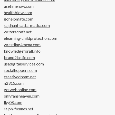
usetimenow.com
healthblow.com
gohelpmate.com
rajdhani-satta-matka.com
writerscraft.net
elearning-childprotection.com
wrestling4mena.com
knowledgeforall.info
brand2lastio.com
usadigitalservices.com
socialhoppers.com
creativedream.net
n2315.com
getwebonline.com
onlyfansheaven.com
lky08.com
ralph-fiennes.net