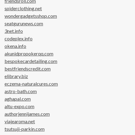
friendsroll.com
spiderclothing.net
wondergadgetsshop.com
seatgurunews.com
3net.info
codeplex.info
okena.info
akunidpropokerqq.com
bespokecardetailing.com
bestfriendscredit.com
elibrary.biz
eczema-naturalcures.com
astro-bath.com
aghapal.com
altu-expo.com
authorjennijames.com
viajearoma.net
tsutsuji-parkin.com