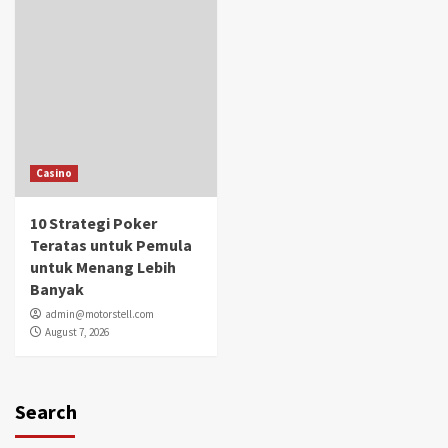
Casino
10 Strategi Poker
Teratas untuk Pemula
untuk Menang Lebih
Banyak
admin@motorstell.com
August 7, 2026
Search