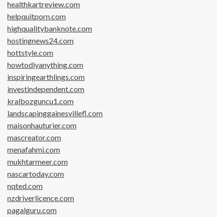
healthkartreview.com
helpquitporn.com
highqualitybanknote.com
hostingnews24.com
hottstyle.com
howtodiyanything.com
inspiringearthlings.com
investindependent.com
kralbozguncu1.com
landscapinggainesvillefl.com
maisonhauturier.com
mascreator.com
menafahmi.com
mukhtarmeer.com
nascartoday.com
nqted.com
nzdriverlicence.com
pagalguru.com