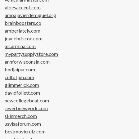
vibesaccent.com
ampajavierdemiguel.org
brainboosters.co
amberlately.com
joycebriscoe.com
aicarmina.com
mypartysupplystore.com
annforwisconsin.com
findjaipur.com
cultofjim.com
glimmerick.com
davidfollett.com
newcollegebeat.com
reverbnewyork.com
skinmerch.com
usvisaforum.com
bestmovierulz.com