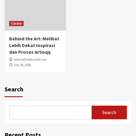
Casino
Behind the Art: Melihat
Lebih Dekat Inspirasi
dan Proses Artisqq
admin@motorstell.com
July 29, 2026
Search
Search
Recent Posts