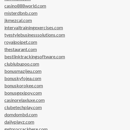
casino888world.com
misterdbnb.com
jkmezcal.com
intervaltrainingexercises.com
tyestylebusinesssolutions.com
royalpoipet.com
thestaurant.com
bestlinktrackingsoftware.com
clublubupoo.com
bonusmazijeu.com
bonuskyfojea.com
bonuskorokee.com
bonusgexipoy.com
casinorelaxluxe.com
clubetechplay.com
domdombd.com
dailyplayz.com
getprocrackhere.com