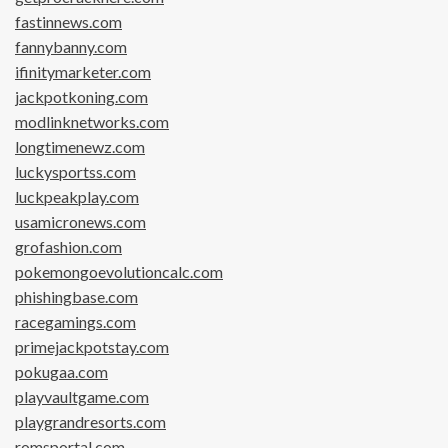
fastinnews.com
fannybanny.com
ifinitymarketer.com
jackpotkoning.com
modlinknetworks.com
longtimenewz.com
luckysportss.com
luckpeakplay.com
usamicronews.com
grofashion.com
pokemongoevolutioncalc.com
phishingbase.com
racegamings.com
primejackpotstay.com
pokugaa.com
playvaultgame.com
playgrandresorts.com
romsportal.com