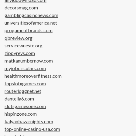
decorsmag.com
gamblingcasinonews.com
universitiesofamerica.net
progameofbrands.com
qbreview.org
servicewueste.org
zippyrevs.com
matkanumbernow.com
myjobcirculars.com
healthmoreoverfitness.com
topslotxgames.com
routerloggnet.net
dantella6.com
slotsgamesone.com
hispinzone.com
kalyanbazarnights.com
top-online-casino-usa.com