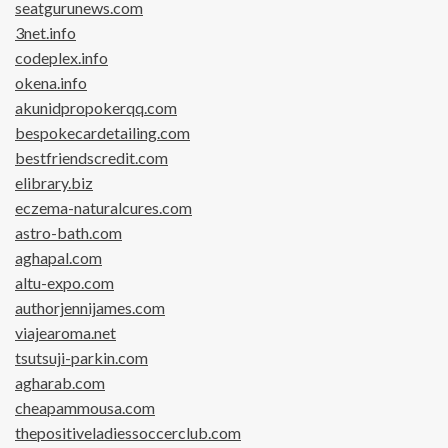
seatgurunews.com
3net.info
codeplex.info
okena.info
akunidpropokerqq.com
bespokecardetailing.com
bestfriendscredit.com
elibrary.biz
eczema-naturalcures.com
astro-bath.com
aghapal.com
altu-expo.com
authorjennijames.com
viajearoma.net
tsutsuji-parkin.com
agharab.com
cheapammousa.com
thepositiveladiessoccerclub.com