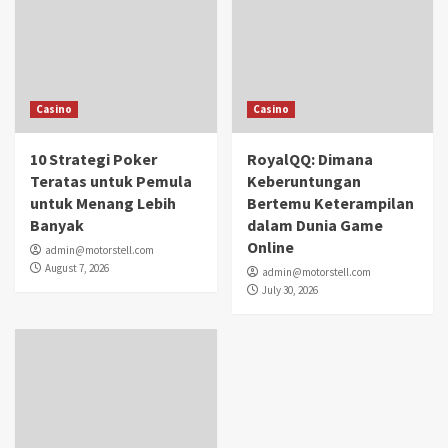
Casino
Casino
10 Strategi Poker
RoyalQQ: Dimana
Teratas untuk Pemula
Keberuntungan
untuk Menang Lebih
Bertemu Keterampilan
Banyak
dalam Dunia Game
Online
admin@motorstell.com
August 7, 2026
admin@motorstell.com
July 30, 2026