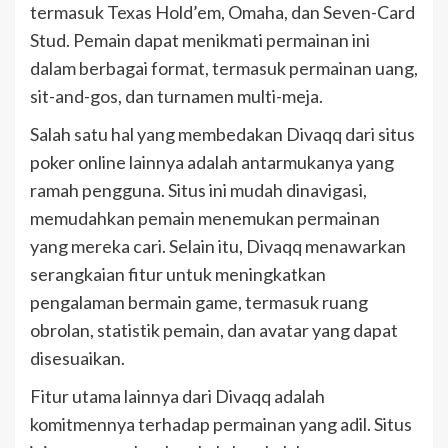
termasuk Texas Hold’em, Omaha, dan Seven-Card
Stud. Pemain dapat menikmati permainan ini
dalam berbagai format, termasuk permainan uang,
sit-and-gos, dan turnamen multi-meja.
Salah satu hal yang membedakan Divaqq dari situs
poker online lainnya adalah antarmukanya yang
ramah pengguna. Situs ini mudah dinavigasi,
memudahkan pemain menemukan permainan
yang mereka cari. Selain itu, Divaqq menawarkan
serangkaian fitur untuk meningkatkan
pengalaman bermain game, termasuk ruang
obrolan, statistik pemain, dan avatar yang dapat
disesuaikan.
Fitur utama lainnya dari Divaqq adalah
komitmennya terhadap permainan yang adil. Situs