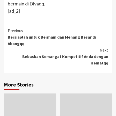
bermain di Divaqq.
[ad_2]
Continue
Previous
Bersiaplah untuk Bermain dan Menang Besar di
Reading
Abangqq
Next
Bebaskan Semangat Kompetitif Anda dengan
Hematqq
More Stories