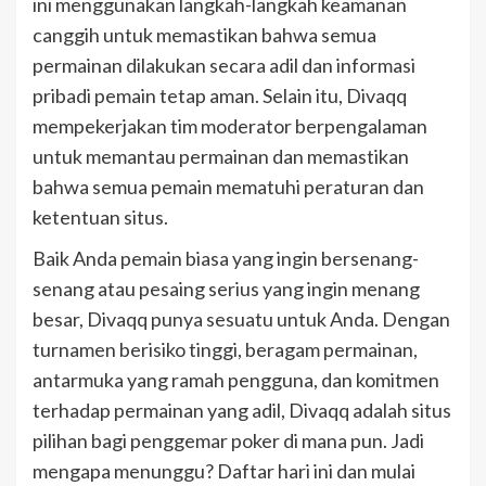
ini menggunakan langkah-langkah keamanan
canggih untuk memastikan bahwa semua
permainan dilakukan secara adil dan informasi
pribadi pemain tetap aman. Selain itu, Divaqq
mempekerjakan tim moderator berpengalaman
untuk memantau permainan dan memastikan
bahwa semua pemain mematuhi peraturan dan
ketentuan situs.
Baik Anda pemain biasa yang ingin bersenang-
senang atau pesaing serius yang ingin menang
besar, Divaqq punya sesuatu untuk Anda. Dengan
turnamen berisiko tinggi, beragam permainan,
antarmuka yang ramah pengguna, dan komitmen
terhadap permainan yang adil, Divaqq adalah situs
pilihan bagi penggemar poker di mana pun. Jadi
mengapa menunggu? Daftar hari ini dan mulai