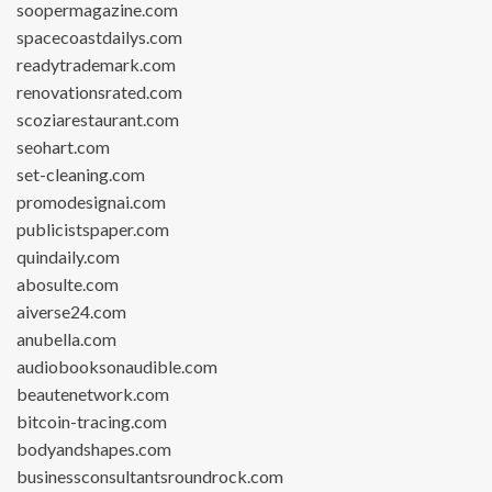
soopermagazine.com
spacecoastdailys.com
readytrademark.com
renovationsrated.com
scoziarestaurant.com
seohart.com
set-cleaning.com
promodesignai.com
publicistspaper.com
quindaily.com
abosulte.com
aiverse24.com
anubella.com
audiobooksonaudible.com
beautenetwork.com
bitcoin-tracing.com
bodyandshapes.com
businessconsultantsroundrock.com