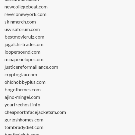
newcollegebeat.com
reverbnewyork.com
skinmerch.com
usvisaforum.com
bestmovierulz.com
jagalchi-trade.com
loopersound.com
minapenelope.com
justicereformalliance.com
cryptoglax.com
ohiohobbyplus.com
bogothemes.com
ajino-mingei.com
yourfreehost.info
cheapnorthfacejacketsm.com
gurjoshhomes.com
tombradydiet.com
bonthaiclub.com