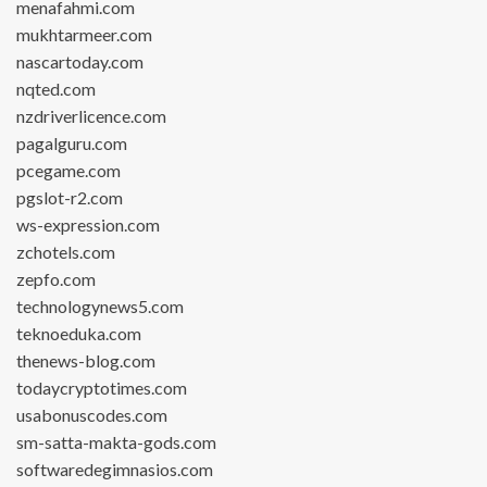
menafahmi.com
mukhtarmeer.com
nascartoday.com
nqted.com
nzdriverlicence.com
pagalguru.com
pcegame.com
pgslot-r2.com
ws-expression.com
zchotels.com
zepfo.com
technologynews5.com
teknoeduka.com
thenews-blog.com
todaycryptotimes.com
usabonuscodes.com
sm-satta-makta-gods.com
softwaredegimnasios.com