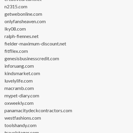
n2315.com
getwebonline.com
onlyfansheaven.com
lky08.com
ralph-fiennes.net
fielder-maximum-discount.net
fitfllex.com
genesisbusinesscredit.com
inforuang.com
kindsmarket.com
luvelylife.com
macramb.com
mypet-diary.com
oxweekly.com
panamacitydeckcontractors.com
westfashions.com
toolshandy.com
travelstager.com