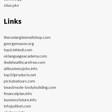
situs pkv
Links
thecedarglenmaltshop.com
georgemason.org
topicinhindi.com
uklanguageacademy.com
lindehealthcarefree.com
allbusinessjobs.info
top10products.net
pickabatours.com
beastmode-bodybuilding.com
financelplan.info
businessfuture.info
infojudibet.com