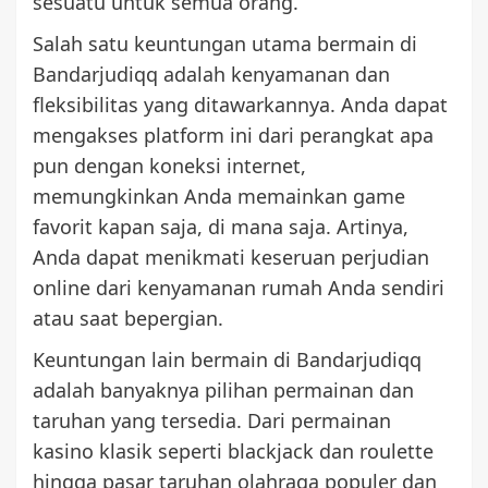
sesuatu untuk semua orang.
Salah satu keuntungan utama bermain di
Bandarjudiqq adalah kenyamanan dan
fleksibilitas yang ditawarkannya. Anda dapat
mengakses platform ini dari perangkat apa
pun dengan koneksi internet,
memungkinkan Anda memainkan game
favorit kapan saja, di mana saja. Artinya,
Anda dapat menikmati keseruan perjudian
online dari kenyamanan rumah Anda sendiri
atau saat bepergian.
Keuntungan lain bermain di Bandarjudiqq
adalah banyaknya pilihan permainan dan
taruhan yang tersedia. Dari permainan
kasino klasik seperti blackjack dan roulette
hingga pasar taruhan olahraga populer dan