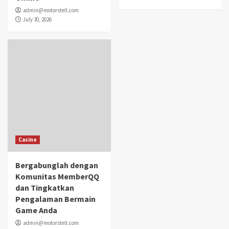
admin@motorstell.com
July 30, 2026
Casino
Bergabunglah dengan
Komunitas MemberQQ
dan Tingkatkan
Pengalaman Bermain
Game Anda
admin@motorstell.com