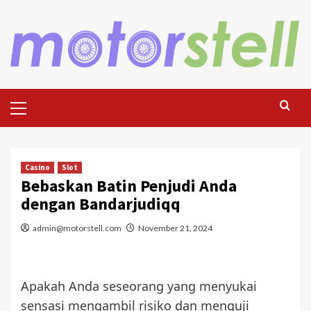
Skip
to
content
Primary
Menu
Casino
Slot
Bebaskan Batin Penjudi Anda
dengan Bandarjudiqq
admin@motorstell.com
November 21, 2024
Apakah Anda seseorang yang menyukai
sensasi mengambil risiko dan menguji