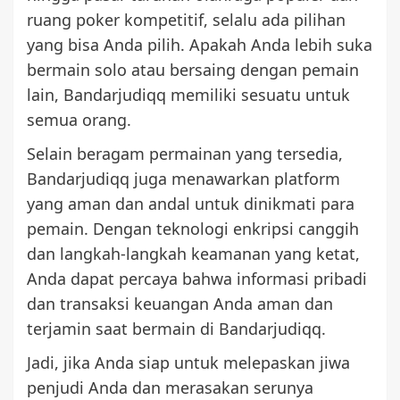
ruang poker kompetitif, selalu ada pilihan
yang bisa Anda pilih. Apakah Anda lebih suka
bermain solo atau bersaing dengan pemain
lain, Bandarjudiqq memiliki sesuatu untuk
semua orang.
Selain beragam permainan yang tersedia,
Bandarjudiqq juga menawarkan platform
yang aman dan andal untuk dinikmati para
pemain. Dengan teknologi enkripsi canggih
dan langkah-langkah keamanan yang ketat,
Anda dapat percaya bahwa informasi pribadi
dan transaksi keuangan Anda aman dan
terjamin saat bermain di Bandarjudiqq.
Jadi, jika Anda siap untuk melepaskan jiwa
penjudi Anda dan merasakan serunya