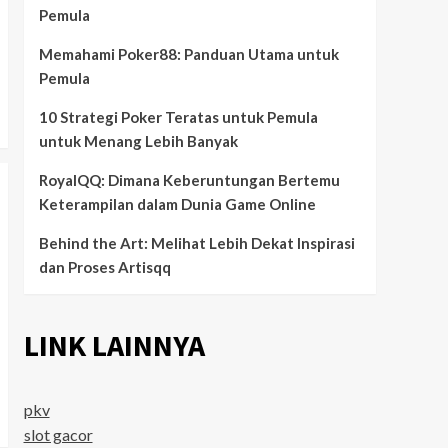
Pemula
Memahami Poker88: Panduan Utama untuk
Pemula
10 Strategi Poker Teratas untuk Pemula
untuk Menang Lebih Banyak
RoyalQQ: Dimana Keberuntungan Bertemu
Keterampilan dalam Dunia Game Online
Behind the Art: Melihat Lebih Dekat Inspirasi
dan Proses Artisqq
LINK LAINNYA
pkv
slot gacor