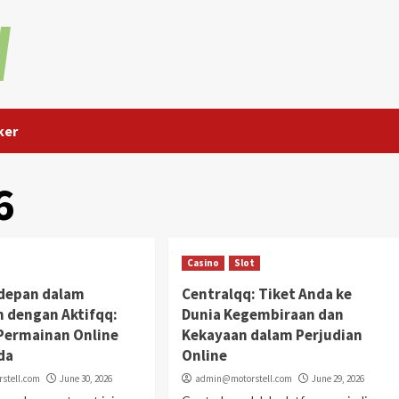
ker
6
Casino
Slot
depan dalam
Centralqq: Tiket Anda ke
 dengan Aktifqq:
Dunia Kegembiraan dan
Permainan Online
Kekayaan dalam Perjudian
da
Online
stell.com
June 30, 2026
admin@motorstell.com
June 29, 2026