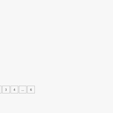
s
3
4
…
6
gation