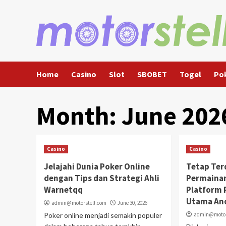
Skip
to
content
Home
Casino
Slot
SBOBET
Togel
Po
Month:
June 202
Casino
Casino
Jelajahi Dunia Poker Online
Tetap Ter
dengan Tips dan Strategi Ahli
Permainan
Warnetqq
Platform 
Utama An
admin@motorstell.com
June 30, 2026
Poker online menjadi semakin populer
admin@motor