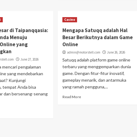
t
Casino
sar di Taipanqqasia:
Mengapa Satuqq adalah Hal
Anda Menuju
Besar Berikutnya dalam Game
 Online yang
Online
gkan
admin@motorstell.com
June 26, 2026
stell.com
June 27, 2026
Satuqq adalah platform game online
terbaru yang menggemparkan dunia
 mencari pengalaman
game. Dengan fitur-fitur inovatif,
nline yang mendebarkan
gameplay menarik, dan antarmuka
aat? Kunjungi
yang ramah pengguna,...
a, tempat Anda bisa
r dan bersenang-senang
Read More