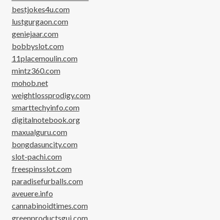
bestjokes4u.com
lustgurgaon.com
geniejaar.com
bobbyslot.com
11placemoulin.com
mintz360.com
mohob.net
weightlossprodigy.com
smarttechyinfo.com
digitalnotebook.org
maxualguru.com
bongdasuncity.com
slot-pachi.com
freespinsslot.com
paradisefurballs.com
aveuere.info
cannabinoidtimes.com
greenproductsgui.com