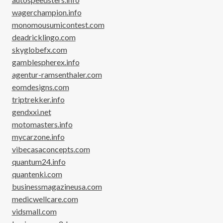
wagerchampion.info
monomousumicontest.com
deadricklingo.com
skyglobefx.com
gamblespherex.info
agentur-ramsenthaler.com
eomdesigns.com
triptrekker.info
gendxxi.net
motomasters.info
mycarzone.info
vibecasaconcepts.com
quantum24.info
quantenki.com
businessmagazineusa.com
medicwellcare.com
vidsmall.com