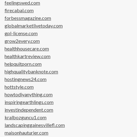
feelingswed.com
firecabal.com
forbessmagazine.com
globalmarketlivetoday.com
gpl-license.com
grow2every.com
healthhousecare.com
healthkartreview.com
helpquitporn.com
highqualitybanknote.com
hostingnews24.com
hottstyle.com
howtodiyanything.com
inspiringearthlings.com
investindependent.com
kralbozguncu1.com
landscapinggainesvillefl.com
maisonhauturier.com