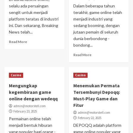
selalu ada persaingan
Dalam beberapa tahun
sengit untuk menjadi
terakhir, game online telah
platform teratas di industri
menjadi industri yang
ini. Dan sekarang, Breaking
sedang booming, dengan
News telah...
jutaan pemain di seluruh
dunia berbondong -
Read More
bondong...
Read More
Casino
Casino
Mengungkap
Menemukan Permata
kegembiraan game
Tersembunyi Depoqq:
online dengan wedeqq
Must-Play Game dan
Fitur
admin@motorstell.com
February 23, 2025
admin@motorstell.com
February 22, 2025
Permainan online telah
menjadi bentuk hiburan
DEPOQQ adalah platform
yang populer bagi orang -
game online populer yang