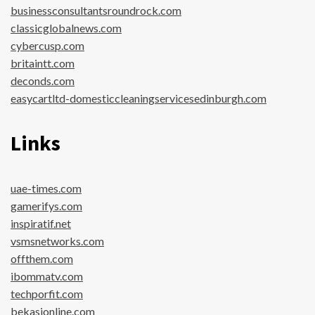
businessconsultantsroundrock.com
classicglobalnews.com
cybercusp.com
britaintt.com
deconds.com
easycartltd-domesticcleaningservicesedinburgh.com
Links
uae-times.com
gamerifys.com
inspiratif.net
vsmsnetworks.com
offthem.com
ibommatv.com
techporfit.com
bekasionline.com