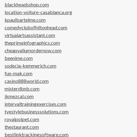
blackheadsshop.com
location-voiture-casablanca.org
kpaulbartelme.com
comedyclubofhiltonhead.com
virtualartsassistant.com
theprimeinfographics.com
cheapvaliumordernow.com
beenime.com
sodecia-kemmerich.com
fun-mak.com
casino888world.com
misterdbnb.com
jkmezcal.com
intervaltrainingexercises.com
tyestylebusinesssolutions.com
royalpoipet.com
thestaurant.com
bestlinktrackingsoftware.com