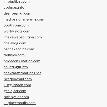
infojudibet.com
cbdmap.info
deanbeanxn.com
matkarajdhanigame.com
popthrone.com
world-slots.com
imakewebsolution.com
che-blog.com
pancakecoinz.com
flyfinley.com
prideconsultation.com
hountinglil.info
chakraaffirmations.net
bestjokes4u.com
lustgurgaon.com
geniejaar.com
bobbyslot.com
11placemoulin.com