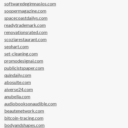
softwaredegimnasios.com
soopermagazine.com
spacecoastdailys.com
readytrademark.com
renovationsrated.com
scoziarestaurant.com
seohart.com
set-cleaning.com
promodesignai.com
publicistspaper.com
quindaily.com
abosulte.com
aiverse24.com
anubella.com
audiobooksonaudible.com
beautenetwork.com
bitcoin-tracing.com
bodyandshapes.com