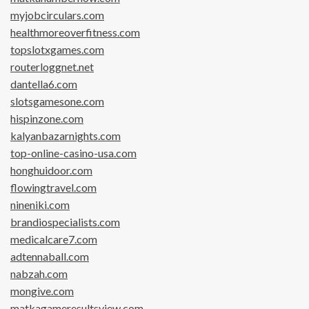
myjobcirculars.com
healthmoreoverfitness.com
topslotxgames.com
routerloggnet.net
dantella6.com
slotsgamesone.com
hispinzone.com
kalyanbazarnights.com
top-online-casino-usa.com
honghuidoor.com
flowingtravel.com
nineniki.com
brandiospecialists.com
medicalcare7.com
adtennaball.com
nabzah.com
mongive.com
matkagameresultsview.com