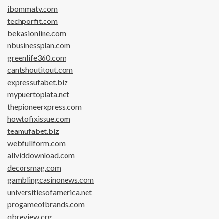
ibommatv.com
techporfit.com
bekasionline.com
nbusinessplan.com
greenlife360.com
cantshoutitout.com
expressufabet.biz
mypuertoplata.net
thepioneerxpress.com
howtofixissue.com
teamufabet.biz
webfullform.com
allviddownload.com
decorsmag.com
gamblingcasinonews.com
universitiesofamerica.net
progameofbrands.com
qbreview.org