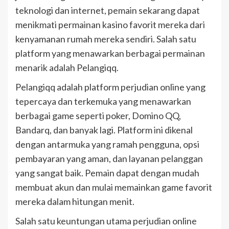
teknologi dan internet, pemain sekarang dapat
menikmati permainan kasino favorit mereka dari
kenyamanan rumah mereka sendiri. Salah satu
platform yang menawarkan berbagai permainan
menarik adalah Pelangiqq.
Pelangiqq adalah platform perjudian online yang
tepercaya dan terkemuka yang menawarkan
berbagai game seperti poker, Domino QQ,
Bandarq, dan banyak lagi. Platform ini dikenal
dengan antarmuka yang ramah pengguna, opsi
pembayaran yang aman, dan layanan pelanggan
yang sangat baik. Pemain dapat dengan mudah
membuat akun dan mulai memainkan game favorit
mereka dalam hitungan menit.
Salah satu keuntungan utama perjudian online