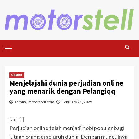
Skip
to
content
Primary
Menu
Casino
Menjelajahi dunia perjudian online
yang menarik dengan Pelangiqq
admin@motorstell.com
February 21, 2025
[ad_1]
Perjudian online telah menjadi hobi populer bagi
jutaan orang di seluruh dunia. Dengan munculnya