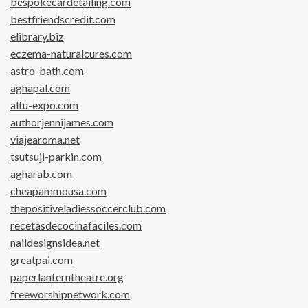
bespokecardetailing.com
bestfriendscredit.com
elibrary.biz
eczema-naturalcures.com
astro-bath.com
aghapal.com
altu-expo.com
authorjennijames.com
viajearoma.net
tsutsuji-parkin.com
agharab.com
cheapammousa.com
thepositiveladiessoccerclub.com
recetasdecocinafaciles.com
naildesignsidea.net
greatpai.com
paperlanterntheatre.org
freeworshipnetwork.com