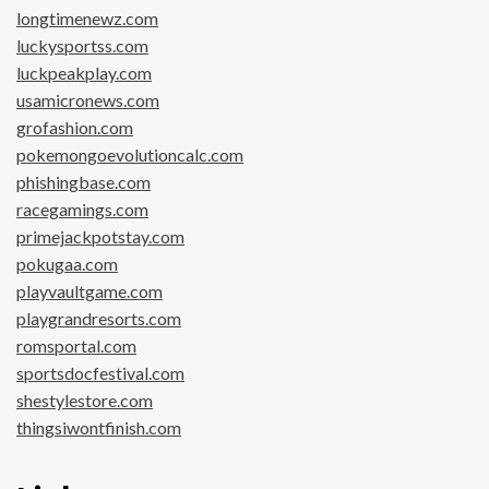
longtimenewz.com
luckysportss.com
luckpeakplay.com
usamicronews.com
grofashion.com
pokemongoevolutioncalc.com
phishingbase.com
racegamings.com
primejackpotstay.com
pokugaa.com
playvaultgame.com
playgrandresorts.com
romsportal.com
sportsdocfestival.com
shestylestore.com
thingsiwontfinish.com