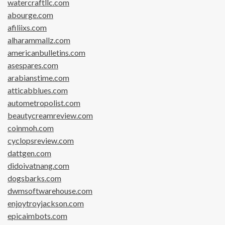
watercraftllc.com
abourge.com
afiliixs.com
alharammallz.com
americanbulletins.com
asespares.com
arabianstime.com
atticabblues.com
autometropolist.com
beautycreamreview.com
coinmoh.com
cyclopsreview.com
dattgen.com
didoivatnang.com
dogsbarks.com
dwmsoftwarehouse.com
enjoytroyjackson.com
epicaimbots.com