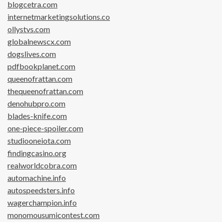
blogcetra.com
internetmarketingsolutions.co
ollystvs.com
globalnewscx.com
dogslives.com
pdfbookplanet.com
queenofrattan.com
thequeenofrattan.com
denohubpro.com
blades-knife.com
one-piece-spoiler.com
studiooneiota.com
findingcasino.org
realworldcobra.com
automachine.info
autospeedsters.info
wagerchampion.info
monomousumicontest.com