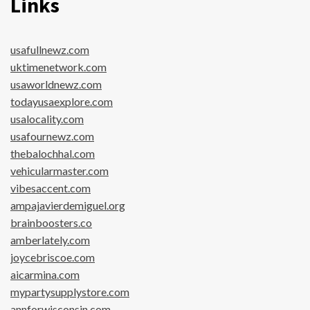
Links
usafullnewz.com
uktimenetwork.com
usaworldnewz.com
todayusaexplore.com
usalocality.com
usafournewz.com
thebalochhal.com
vehicularmaster.com
vibesaccent.com
ampajavierdemiguel.org
brainboosters.co
amberlately.com
joycebriscoe.com
aicarmina.com
mypartysupplystore.com
annforwisconsin.com