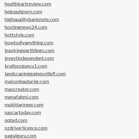
healthkartreview.com
helpquitporn.com
highqualitybanknote.com
hostingnews24.com
hottstyle.com
howtodiyanything.com
inspiringearthlings.com
investindependent.com
kralbozguncu1.com
landscapinggainesvillefl.com
maisonhauturier.com
mascreator.com
menafahmi.com
mukhtarmeer.com
nascartoday.com
nqted.com
nzdriverlicence.com
pagalguru.com