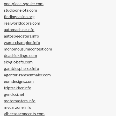
one-piece-spoiler.com
studiooneiota.com
findingcasino.org
realworldcobra.com
automachine.info
autospeedsters.info
wagerchampion.info
monomousumicontest.com
deadricklingo.com
skyglobefx.com
gamblespherex.info
agentur-ramsenthaler.com
eomdesigns.com
triptrekker.info
gendxxi.net
motomasters.info
mycarzone.info
vibecasaconcepts.com