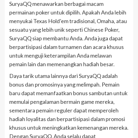
SuryaQQ menawarkan berbagai macam
permainan poker untuk dipilih. Apakah Anda lebih
menyukai Texas Hold’em tradisional, Omaha, atau
sesuatu yang lebih unik seperti Chinese Poker,
SuryaQQ siap membantu Anda. Anda juga dapat
berpartisipasi dalam turnamen dan acara khusus
untuk menguji keterampilan Anda melawan
pemain lain dan memenangkan hadiah besar.
Daya tarik utama lainnya dari SuryaQQ adalah
bonus dan promosinya yang melimpah. Pemain
baru dapat memanfaatkan bonus sambutan untuk
memulai pengalaman bermain game mereka,
sementara pemain reguler dapat memperoleh
hadiah loyalitas dan berpartisipasi dalam promosi
khusus untuk meningkatkan kemenangan mereka.
Dengan SuryaQQ, Anda selalu dapat