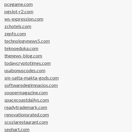
pcegame.com
pgslot-r2.com
ws-expression.com
zchotels.com
zepfo.com
technologynews5.com
teknoeduka.com
thenews-blog.com
todaycryptotimes.com
usabonuscodes.com
sm-satta-makta-gods.com
softwaredegimnasios.com
soopermagazine.com
spacecoastdailys.com
readytrademark.com
renovationsrated.com
scoziarestaurant.com
seohart.com