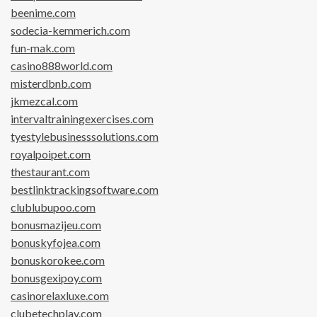
beenime.com
sodecia-kemmerich.com
fun-mak.com
casino888world.com
misterdbnb.com
jkmezcal.com
intervaltrainingexercises.com
tyestylebusinesssolutions.com
royalpoipet.com
thestaurant.com
bestlinktrackingsoftware.com
clublubupoo.com
bonusmazijeu.com
bonuskyfojea.com
bonuskorokee.com
bonusgexipoy.com
casinorelaxluxe.com
clubetechplay.com