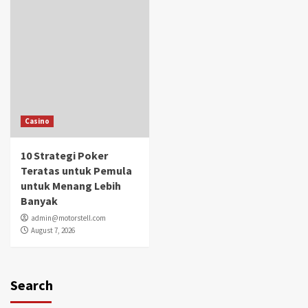
Casino
10 Strategi Poker
Teratas untuk Pemula
untuk Menang Lebih
Banyak
admin@motorstell.com
August 7, 2026
Search