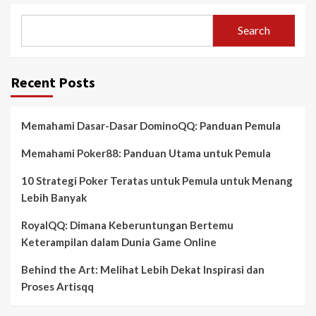
Search
Recent Posts
Memahami Dasar-Dasar DominoQQ: Panduan Pemula
Memahami Poker88: Panduan Utama untuk Pemula
10 Strategi Poker Teratas untuk Pemula untuk Menang
Lebih Banyak
RoyalQQ: Dimana Keberuntungan Bertemu
Keterampilan dalam Dunia Game Online
Behind the Art: Melihat Lebih Dekat Inspirasi dan
Proses Artisqq