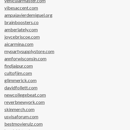
vehicularmaster.com
vibesaccent.com
ampajavierdemiguel.org
brainboosters.co
amberlately.com
joycebriscoe.com
aicarmina.com
mypartysupplystore.com
annforwisconsin.com
findjaipur.com
cultofjim.com
glimmerick.com
davidfollett.com
newcollegebeat.com
reverbnewyork.com
skinmerch.com
usvisaforum.com
bestmovierulz.com