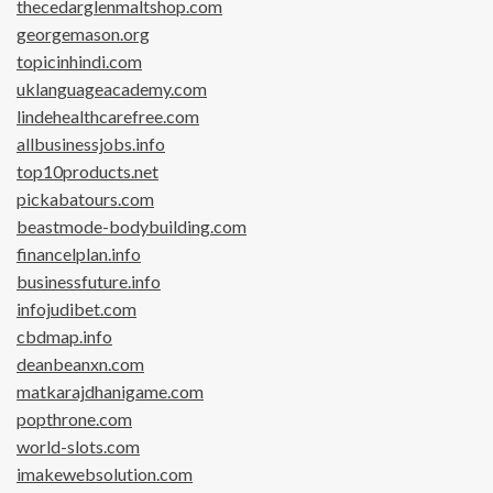
thecedarglenmaltshop.com
georgemason.org
topicinhindi.com
uklanguageacademy.com
lindehealthcarefree.com
allbusinessjobs.info
top10products.net
pickabatours.com
beastmode-bodybuilding.com
financelplan.info
businessfuture.info
infojudibet.com
cbdmap.info
deanbeanxn.com
matkarajdhanigame.com
popthrone.com
world-slots.com
imakewebsolution.com