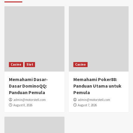
Casino
Slot
Casino
Memahami Dasar-
Memahami Poker88:
Dasar DominoQQ:
Panduan Utama untuk
Panduan Pemula
Pemula
admin@motorstell.com
admin@motorstell.com
August 8, 2026
August 7, 2026