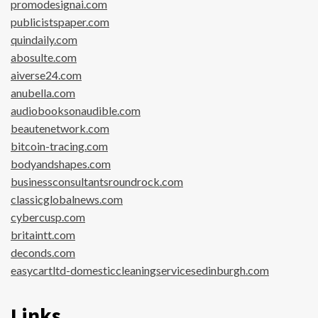
promodesignai.com
publicistspaper.com
quindaily.com
abosulte.com
aiverse24.com
anubella.com
audiobooksonaudible.com
beautenetwork.com
bitcoin-tracing.com
bodyandshapes.com
businessconsultantsroundrock.com
classicglobalnews.com
cybercusp.com
britaintt.com
deconds.com
easycartltd-domesticcleaningservicesedinburgh.com
Links