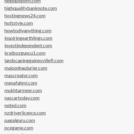
helpquitporn.com
highqualitybanknote.com
hostingnews24.com
hottstyle.com
howtodiyanything.com
inspiringearthlings.com
investindependent.com
kralbozguncu1.com
landscapinggainesvillefl.com
maisonhauturier.com
mascreator.com
menafahmi.com
mukhtarmeer.com
nascartoday.com
nqted.com
nzdriverlicence.com
pagalguru.com
pcegame.com