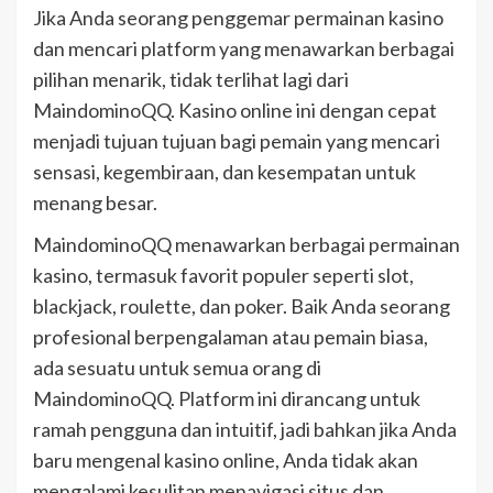
Jika Anda seorang penggemar permainan kasino
dan mencari platform yang menawarkan berbagai
pilihan menarik, tidak terlihat lagi dari
MaindominoQQ. Kasino online ini dengan cepat
menjadi tujuan tujuan bagi pemain yang mencari
sensasi, kegembiraan, dan kesempatan untuk
menang besar.
MaindominoQQ menawarkan berbagai permainan
kasino, termasuk favorit populer seperti slot,
blackjack, roulette, dan poker. Baik Anda seorang
profesional berpengalaman atau pemain biasa,
ada sesuatu untuk semua orang di
MaindominoQQ. Platform ini dirancang untuk
ramah pengguna dan intuitif, jadi bahkan jika Anda
baru mengenal kasino online, Anda tidak akan
mengalami kesulitan menavigasi situs dan