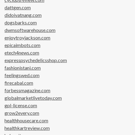
dattgen.com
didoivatnang.com
dogsbarks.com
dwmsoftwarehouse.com
enjoytroyjackson.com
epicaimbots.com
etech4news.com
expresspsychedelicsshop.com
fashionistani.com
feelingswed.com
firecabal.com
forbessmagazine.com
globalmarketlivetoday.com
gpl-license.com
grow2every.com
healthhousecare.com
healthkartreview.com