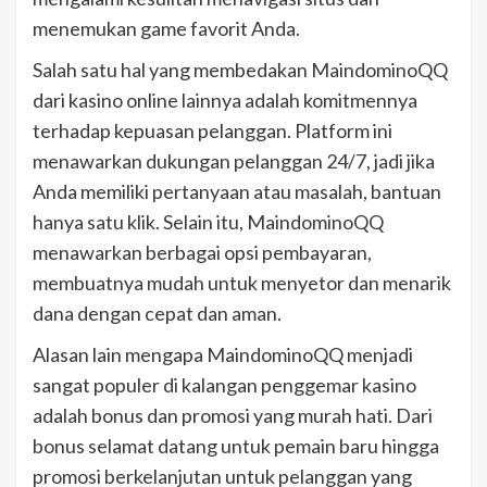
menemukan game favorit Anda.
Salah satu hal yang membedakan MaindominoQQ
dari kasino online lainnya adalah komitmennya
terhadap kepuasan pelanggan. Platform ini
menawarkan dukungan pelanggan 24/7, jadi jika
Anda memiliki pertanyaan atau masalah, bantuan
hanya satu klik. Selain itu, MaindominoQQ
menawarkan berbagai opsi pembayaran,
membuatnya mudah untuk menyetor dan menarik
dana dengan cepat dan aman.
Alasan lain mengapa MaindominoQQ menjadi
sangat populer di kalangan penggemar kasino
adalah bonus dan promosi yang murah hati. Dari
bonus selamat datang untuk pemain baru hingga
promosi berkelanjutan untuk pelanggan yang