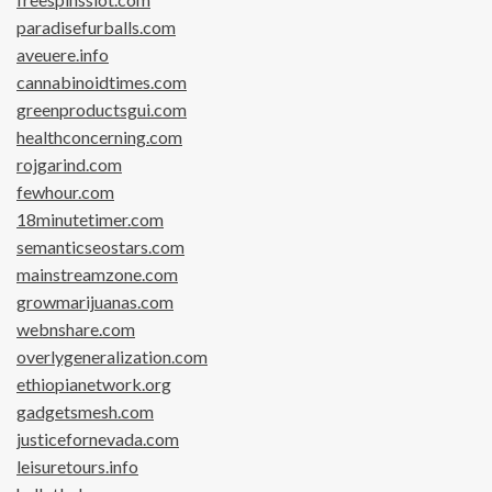
paradisefurballs.com
aveuere.info
cannabinoidtimes.com
greenproductsgui.com
healthconcerning.com
rojgarind.com
fewhour.com
18minutetimer.com
semanticseostars.com
mainstreamzone.com
growmarijuanas.com
webnshare.com
overlygeneralization.com
ethiopianetwork.org
gadgetsmesh.com
justicefornevada.com
leisuretours.info