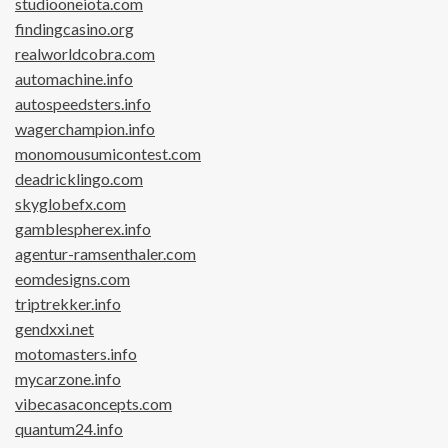
studiooneiota.com
findingcasino.org
realworldcobra.com
automachine.info
autospeedsters.info
wagerchampion.info
monomousumicontest.com
deadricklingo.com
skyglobefx.com
gamblespherex.info
agentur-ramsenthaler.com
eomdesigns.com
triptrekker.info
gendxxi.net
motomasters.info
mycarzone.info
vibecasaconcepts.com
quantum24.info