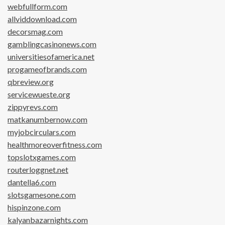
webfullform.com
allviddownload.com
decorsmag.com
gamblingcasinonews.com
universitiesofamerica.net
progameofbrands.com
qbreview.org
servicewueste.org
zippyrevs.com
matkanumbernow.com
myjobcirculars.com
healthmoreoverfitness.com
topslotxgames.com
routerloggnet.net
dantella6.com
slotsgamesone.com
hispinzone.com
kalyanbazarnights.com