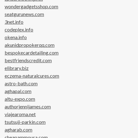
wondergadgetsshop.com
seatgurunews.com
3net.info
codeplex.info
okena.info
akunidpropokerqq.com
bespokecardetailing.com
bestfriendscredit.com
elibrary.biz
eczema-naturalcures.com
astro-bath.com
aghapal.com
altu-expo.com
authorjennijames.com
viajearoma.net
tsutsuji-parkin.com
agharab.com
cheapammousa.com