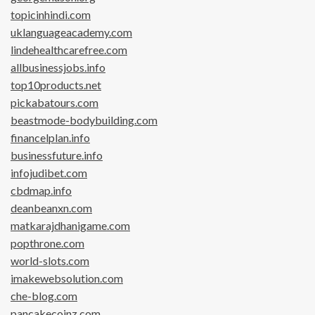
topicinhindi.com
uklanguageacademy.com
lindehealthcarefree.com
allbusinessjobs.info
top10products.net
pickabatours.com
beastmode-bodybuilding.com
financelplan.info
businessfuture.info
infojudibet.com
cbdmap.info
deanbeanxn.com
matkarajdhanigame.com
popthrone.com
world-slots.com
imakewebsolution.com
che-blog.com
pancakecoinz.com