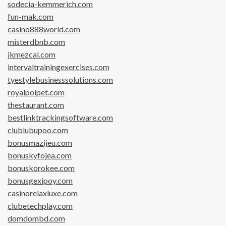
sodecia-kemmerich.com
fun-mak.com
casino888world.com
misterdbnb.com
jkmezcal.com
intervaltrainingexercises.com
tyestylebusinesssolutions.com
royalpoipet.com
thestaurant.com
bestlinktrackingsoftware.com
clublubupoo.com
bonusmazijeu.com
bonuskyfojea.com
bonuskorokee.com
bonusgexipoy.com
casinorelaxluxe.com
clubetechplay.com
domdombd.com