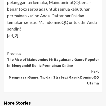
pelanggan terkemuka, MaindominoQQ benar-
benar toko serba ada untuk semua kebutuhan
permainan kasino Anda. Daftar hari ini dan
temukan sensasi MaindominoQQ untuk diri Anda
sendiri!
[ad_2]
Continue
Previous
The Rise of Maindomino99: Bagaimana Game Populer
Reading
Ini Mengambil Dunia Permainan Online
Next
Menguasai Game: Tip dan Strategi Masuk DominoQQ
Utama
More Stories