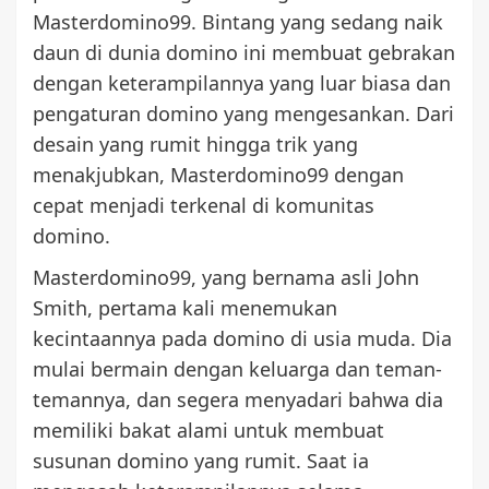
Masterdomino99. Bintang yang sedang naik
daun di dunia domino ini membuat gebrakan
dengan keterampilannya yang luar biasa dan
pengaturan domino yang mengesankan. Dari
desain yang rumit hingga trik yang
menakjubkan, Masterdomino99 dengan
cepat menjadi terkenal di komunitas
domino.
Masterdomino99, yang bernama asli John
Smith, pertama kali menemukan
kecintaannya pada domino di usia muda. Dia
mulai bermain dengan keluarga dan teman-
temannya, dan segera menyadari bahwa dia
memiliki bakat alami untuk membuat
susunan domino yang rumit. Saat ia