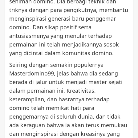
seniman domino. Dia berbagi teknik dan
triknya dengan para pengikutnya, membantu
menginspirasi generasi baru penggemar
domino. Dan sikap positif serta
antusiasmenya yang menular terhadap
permainan ini telah menjadikannya sosok
yang dicintai dalam komunitas domino.
Seiring dengan semakin populernya
Masterdomino99, jelas bahwa dia sedang
berada di jalur untuk menjadi master sejati
dalam permainan ini. Kreativitas,
keterampilan, dan hasratnya terhadap
domino telah memikat hati para
penggemarnya di seluruh dunia, dan tidak
ada keraguan bahwa ia akan terus memukau
dan menginspirasi dengan kreasinya yang