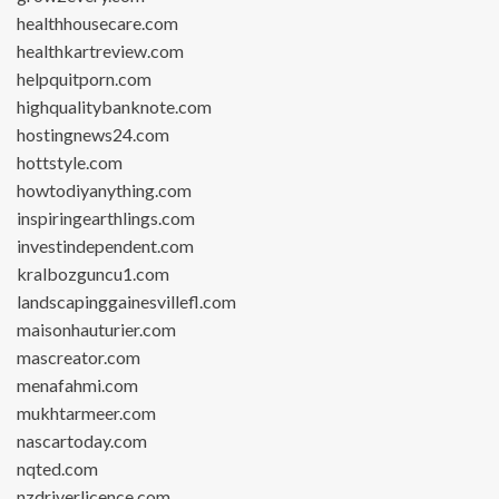
healthhousecare.com
healthkartreview.com
helpquitporn.com
highqualitybanknote.com
hostingnews24.com
hottstyle.com
howtodiyanything.com
inspiringearthlings.com
investindependent.com
kralbozguncu1.com
landscapinggainesvillefl.com
maisonhauturier.com
mascreator.com
menafahmi.com
mukhtarmeer.com
nascartoday.com
nqted.com
nzdriverlicence.com