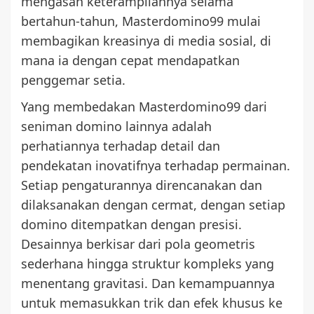
mengasah keterampilannya selama
bertahun-tahun, Masterdomino99 mulai
membagikan kreasinya di media sosial, di
mana ia dengan cepat mendapatkan
penggemar setia.
Yang membedakan Masterdomino99 dari
seniman domino lainnya adalah
perhatiannya terhadap detail dan
pendekatan inovatifnya terhadap permainan.
Setiap pengaturannya direncanakan dan
dilaksanakan dengan cermat, dengan setiap
domino ditempatkan dengan presisi.
Desainnya berkisar dari pola geometris
sederhana hingga struktur kompleks yang
menentang gravitasi. Dan kemampuannya
untuk memasukkan trik dan efek khusus ke