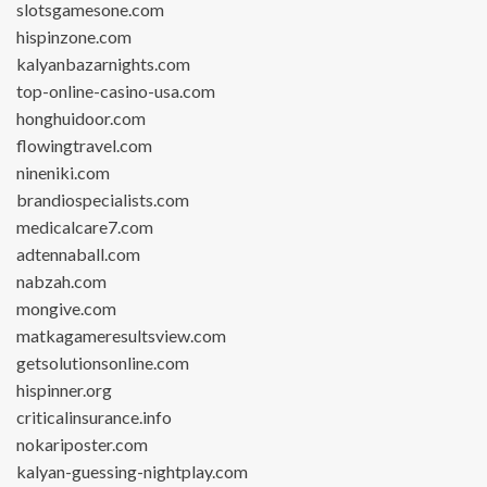
slotsgamesone.com
hispinzone.com
kalyanbazarnights.com
top-online-casino-usa.com
honghuidoor.com
flowingtravel.com
nineniki.com
brandiospecialists.com
medicalcare7.com
adtennaball.com
nabzah.com
mongive.com
matkagameresultsview.com
getsolutionsonline.com
hispinner.org
criticalinsurance.info
nokariposter.com
kalyan-guessing-nightplay.com