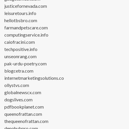
justicefornevada.com
leisuretours.info
hellotbsbro.com
farmandpetscare.com
computingservice.info
caiofracini.com
techpositive.info
unseonrang.com
pak-urdu-poetry.com
blogcetra.com
internetmarketingsolutions.co
ollystvs.com
globalnewscx.com
dogslives.com
pdfbookplanet.com
queenofrattan.com
thequeenofrattan.com
denohubpro.com