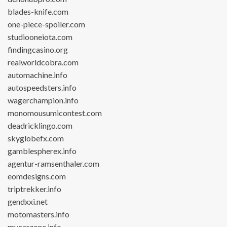
blades-knife.com
one-piece-spoiler.com
studiooneiota.com
findingcasino.org
realworldcobra.com
automachine.info
autospeedsters.info
wagerchampion.info
monomousumicontest.com
deadricklingo.com
skyglobefx.com
gamblespherex.info
agentur-ramsenthaler.com
eomdesigns.com
triptrekker.info
gendxxi.net
motomasters.info
mycarzone.info