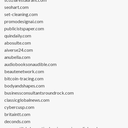
seohart.com
set-cleaning.com
promodesignai.com
publicistspaper.com
quindaily.com
abosulte.com
aiverse24.com
anubella.com
audiobooksonaudible.com
beautenetwork.com
bitcoin-tracing.com
bodyandshapes.com
businessconsultantsroundrock.com
classicglobalnews.com
cybercusp.com
britaintt.com
deconds.com