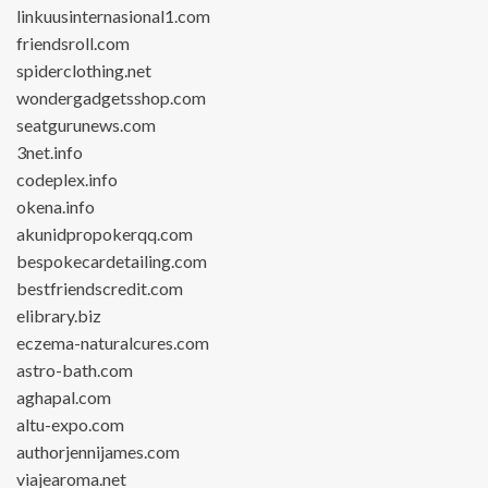
linkuusinternasional1.com
friendsroll.com
spiderclothing.net
wondergadgetsshop.com
seatgurunews.com
3net.info
codeplex.info
okena.info
akunidpropokerqq.com
bespokecardetailing.com
bestfriendscredit.com
elibrary.biz
eczema-naturalcures.com
astro-bath.com
aghapal.com
altu-expo.com
authorjennijames.com
viajearoma.net