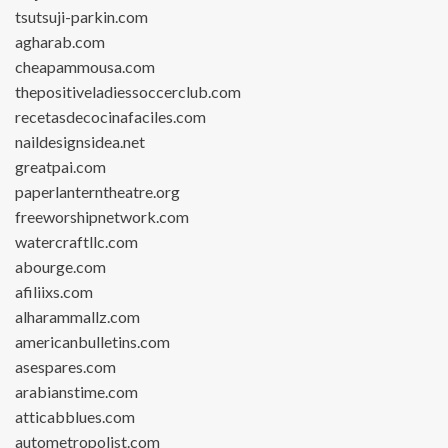
tsutsuji-parkin.com
agharab.com
cheapammousa.com
thepositiveladiessoccerclub.com
recetasdecocinafaciles.com
naildesignsidea.net
greatpai.com
paperlanterntheatre.org
freeworshipnetwork.com
watercraftllc.com
abourge.com
afiliixs.com
alharammallz.com
americanbulletins.com
asespares.com
arabianstime.com
atticabblues.com
autometropolist.com