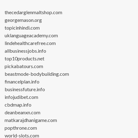
thecedarglenmaltshop.com
georgemason.org
topicinhindi.com
uklanguageacademy.com
lindehealthcarefree.com
allbusinessjobs.info
top10products.net
pickabatours.com
beastmode-bodybuilding.com
financelplan.info
businessfuture.info
infojudibet.com
cbdmap.info
deanbeanxn.com
matkarajdhanigame.com
popthrone.com
world-slots.com