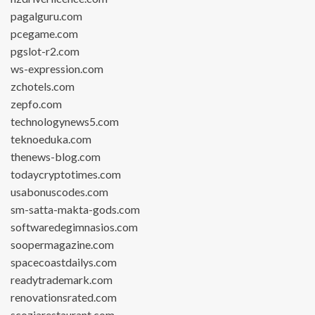
pagalguru.com
pcegame.com
pgslot-r2.com
ws-expression.com
zchotels.com
zepfo.com
technologynews5.com
teknoeduka.com
thenews-blog.com
todaycryptotimes.com
usabonuscodes.com
sm-satta-makta-gods.com
softwaredegimnasios.com
soopermagazine.com
spacecoastdailys.com
readytrademark.com
renovationsrated.com
scoziarestaurant.com