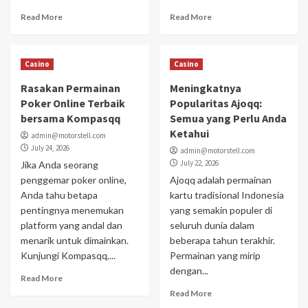
Read More
Read More
Casino
Casino
Rasakan Permainan
Meningkatnya
Poker Online Terbaik
Popularitas Ajoqq:
bersama Kompasqq
Semua yang Perlu Anda
Ketahui
admin@motorstell.com
July 24, 2026
admin@motorstell.com
July 22, 2026
Jika Anda seorang
penggemar poker online,
Ajoqq adalah permainan
Anda tahu betapa
kartu tradisional Indonesia
pentingnya menemukan
yang semakin populer di
platform yang andal dan
seluruh dunia dalam
menarik untuk dimainkan.
beberapa tahun terakhir.
Kunjungi Kompasqq,...
Permainan yang mirip
dengan...
Read More
Read More