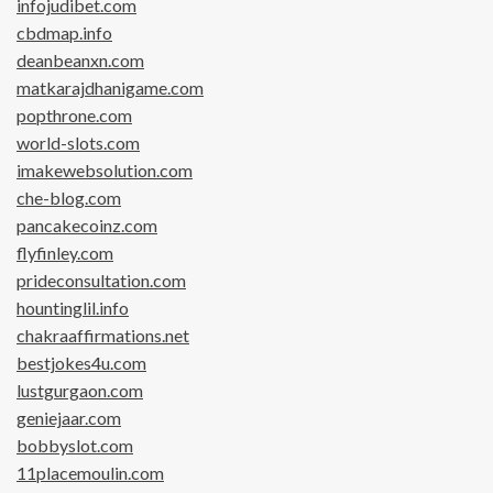
infojudibet.com
cbdmap.info
deanbeanxn.com
matkarajdhanigame.com
popthrone.com
world-slots.com
imakewebsolution.com
che-blog.com
pancakecoinz.com
flyfinley.com
prideconsultation.com
hountinglil.info
chakraaffirmations.net
bestjokes4u.com
lustgurgaon.com
geniejaar.com
bobbyslot.com
11placemoulin.com