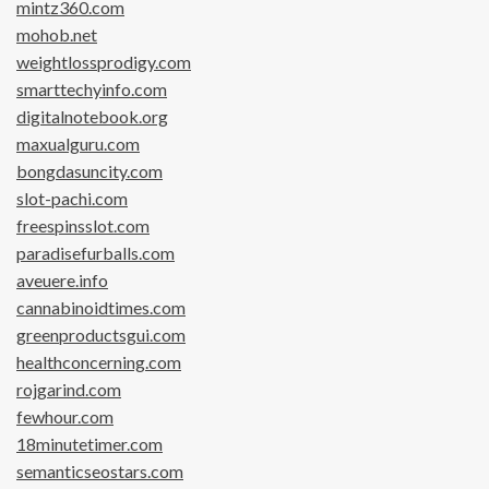
mintz360.com
mohob.net
weightlossprodigy.com
smarttechyinfo.com
digitalnotebook.org
maxualguru.com
bongdasuncity.com
slot-pachi.com
freespinsslot.com
paradisefurballs.com
aveuere.info
cannabinoidtimes.com
greenproductsgui.com
healthconcerning.com
rojgarind.com
fewhour.com
18minutetimer.com
semanticseostars.com