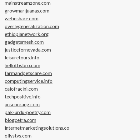
mainstreamzone.com
growmarijuanas.com
webnshare.com
overlygeneralization.com
ethiopianetwork.org
gadgetsmesh.com
justicefornevada.com
leisuretours.info
hellotbsbro.com
farmandpetscare.com
computingservice.info
caiofracini.com
techpositive.info
unseonrang.com
pak-urdu-poetry.com
blogcetra.com
internetmarketingsolutions.co
ollystvs.com