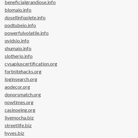
beneficialgrandiose.info
blomaio.info
dosellinfoplete.info
podtubeio.info
powerfulvolatile.info
qvidsio.info
shumaio.info
slotherio.info
cysapluscertification.org
fortnitehacks.org
loginsearch.org
aodecor.org
donorsmatch.org
nowtimes.org
casinoeing.org
livemocha.biz
streetlife.biz
hyves.biz