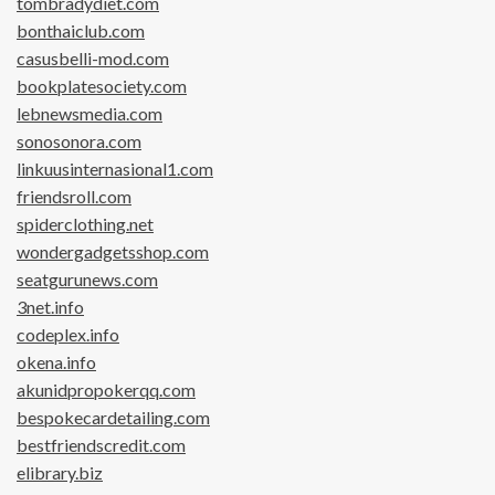
tombradydiet.com
bonthaiclub.com
casusbelli-mod.com
bookplatesociety.com
lebnewsmedia.com
sonosonora.com
linkuusinternasional1.com
friendsroll.com
spiderclothing.net
wondergadgetsshop.com
seatgurunews.com
3net.info
codeplex.info
okena.info
akunidpropokerqq.com
bespokecardetailing.com
bestfriendscredit.com
elibrary.biz