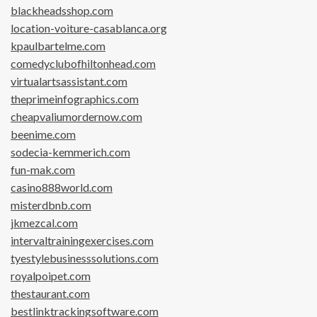
blackheadsshop.com
location-voiture-casablanca.org
kpaulbartelme.com
comedyclubofhiltonhead.com
virtualartsassistant.com
theprimeinfographics.com
cheapvaliumordernow.com
beenime.com
sodecia-kemmerich.com
fun-mak.com
casino888world.com
misterdbnb.com
jkmezcal.com
intervaltrainingexercises.com
tyestylebusinesssolutions.com
royalpoipet.com
thestaurant.com
bestlinktrackingsoftware.com