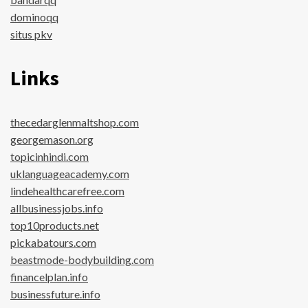
dominoqq
situs pkv
Links
thecedarglenmaltshop.com
georgemason.org
topicinhindi.com
uklanguageacademy.com
lindehealthcarefree.com
allbusinessjobs.info
top10products.net
pickabatours.com
beastmode-bodybuilding.com
financelplan.info
businessfuture.info