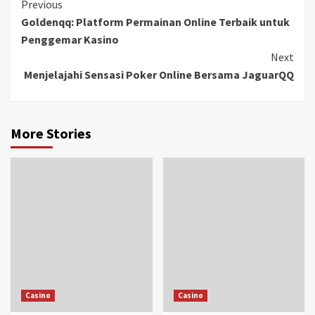
Continue
Previous
Goldenqq: Platform Permainan Online Terbaik untuk
Reading
Penggemar Kasino
Next
Menjelajahi Sensasi Poker Online Bersama JaguarQQ
More Stories
Casino
Casino