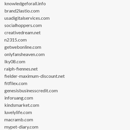
knowledgeforall.info
brand2lastio.com
usadigitalservices.com
socialhoppers.com
creativedream.net
n2315.com
getwebonline.com
onlyfansheaven.com
lky08.com
ralph-fiennes.net
fielder-maximum-discount.net
fitfllex.com
genesisbusinesscredit.com
inforuang.com
kindsmarket.com
luvelylife.com
macramb.com
mypet-diary.com