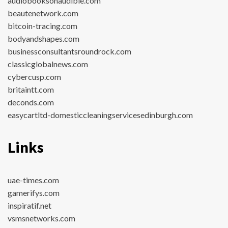
audiobooksonaudible.com
beautenetwork.com
bitcoin-tracing.com
bodyandshapes.com
businessconsultantsroundrock.com
classicglobalnews.com
cybercusp.com
britaintt.com
deconds.com
easycartltd-domesticcleaningservicesedinburgh.com
Links
uae-times.com
gamerifys.com
inspiratif.net
vsmsnetworks.com