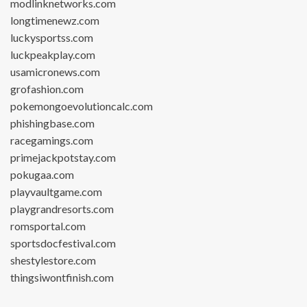
modlinknetworks.com
longtimenewz.com
luckysportss.com
luckpeakplay.com
usamicronews.com
grofashion.com
pokemongoevolutioncalc.com
phishingbase.com
racegamings.com
primejackpotstay.com
pokugaa.com
playvaultgame.com
playgrandresorts.com
romsportal.com
sportsdocfestival.com
shestylestore.com
thingsiwontfinish.com