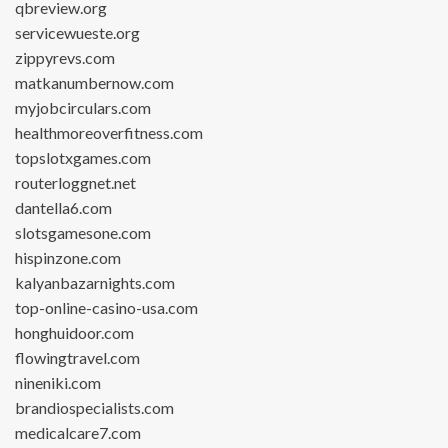
qbreview.org
servicewueste.org
zippyrevs.com
matkanumbernow.com
myjobcirculars.com
healthmoreoverfitness.com
topslotxgames.com
routerloggnet.net
dantella6.com
slotsgamesone.com
hispinzone.com
kalyanbazarnights.com
top-online-casino-usa.com
honghuidoor.com
flowingtravel.com
nineniki.com
brandiospecialists.com
medicalcare7.com