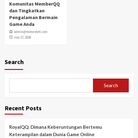
Komunitas MemberQQ
dan Tingkatkan
Pengalaman Bermain
Game Anda
admin@motorstell.com
July 27, 2026
Search
Search
Recent Posts
RoyalQQ: Dimana Keberuntungan Bertemu
Keterampilan dalam Dunia Game Online