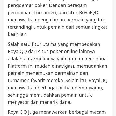
penggemar poker. Dengan beragam
permainan, turnamen, dan fitur, RoyalQQ
menawarkan pengalaman bermain yang tak
tertandingi untuk pemain dari semua tingkat
keahlian.
Salah satu fitur utama yang membedakan
RoyalQQ dari situs poker online lainnya
adalah antarmukanya yang ramah pengguna.
Platform ini mudah dinavigasi, memudahkan
pemain menemukan permainan dan
turnamen favorit mereka. Selain itu, RoyalQQ
menawarkan berbagai pilihan pembayaran,
sehingga memudahkan pemain untuk
menyetor dan menarik dana.
RoyalQQ juga menawarkan berbagai macam