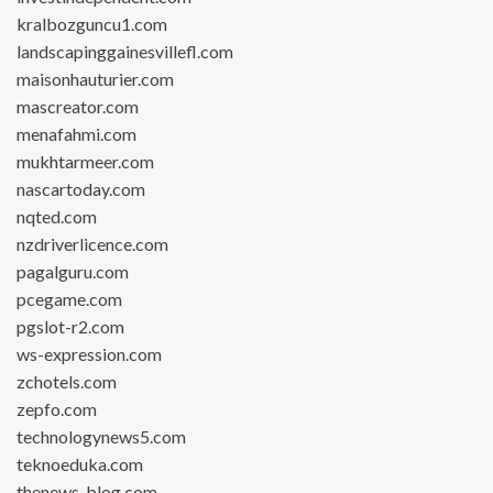
kralbozguncu1.com
landscapinggainesvillefl.com
maisonhauturier.com
mascreator.com
menafahmi.com
mukhtarmeer.com
nascartoday.com
nqted.com
nzdriverlicence.com
pagalguru.com
pcegame.com
pgslot-r2.com
ws-expression.com
zchotels.com
zepfo.com
technologynews5.com
teknoeduka.com
thenews-blog.com