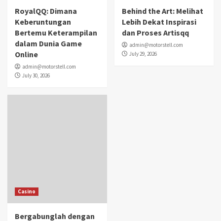
RoyalQQ: Dimana
Behind the Art: Melihat
Keberuntungan
Lebih Dekat Inspirasi
Bertemu Keterampilan
dan Proses Artisqq
dalam Dunia Game
admin@motorstell.com
Online
July 29, 2026
admin@motorstell.com
July 30, 2026
Casino
Bergabunglah dengan