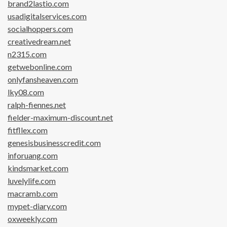
brand2lastio.com
usadigitalservices.com
socialhoppers.com
creativedream.net
n2315.com
getwebonline.com
onlyfansheaven.com
lky08.com
ralph-fiennes.net
fielder-maximum-discount.net
fitfllex.com
genesisbusinesscredit.com
inforuang.com
kindsmarket.com
luvelylife.com
macramb.com
mypet-diary.com
oxweekly.com