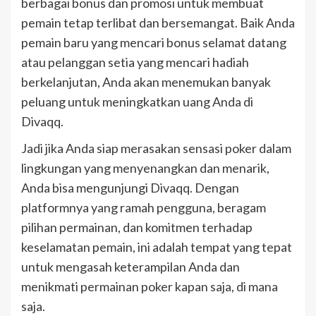
berbagai bonus dan promosi untuk membuat
pemain tetap terlibat dan bersemangat. Baik Anda
pemain baru yang mencari bonus selamat datang
atau pelanggan setia yang mencari hadiah
berkelanjutan, Anda akan menemukan banyak
peluang untuk meningkatkan uang Anda di
Divaqq.
Jadi jika Anda siap merasakan sensasi poker dalam
lingkungan yang menyenangkan dan menarik,
Anda bisa mengunjungi Divaqq. Dengan
platformnya yang ramah pengguna, beragam
pilihan permainan, dan komitmen terhadap
keselamatan pemain, ini adalah tempat yang tepat
untuk mengasah keterampilan Anda dan
menikmati permainan poker kapan saja, di mana
saja.