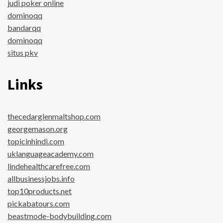
judi poker online
dominoqq
bandarqq
dominoqq
situs pkv
Links
thecedarglenmaltshop.com
georgemason.org
topicinhindi.com
uklanguageacademy.com
lindehealthcarefree.com
allbusinessjobs.info
top10products.net
pickabatours.com
beastmode-bodybuilding.com