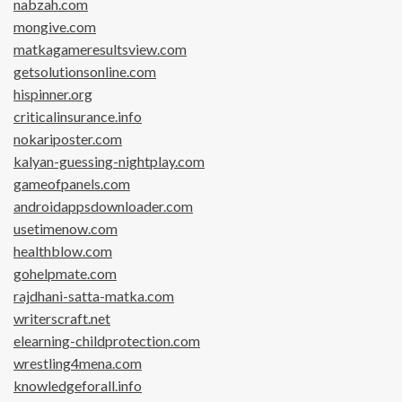
nabzah.com
mongive.com
matkagameresultsview.com
getsolutionsonline.com
hispinner.org
criticalinsurance.info
nokariposter.com
kalyan-guessing-nightplay.com
gameofpanels.com
androidappsdownloader.com
usetimenow.com
healthblow.com
gohelpmate.com
rajdhani-satta-matka.com
writerscraft.net
elearning-childprotection.com
wrestling4mena.com
knowledgeforall.info