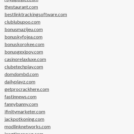
thestaurant.com
bestlinktrackingsoftware.com
clublubupoo.com
bonusmazijeu.com
bonuskyfojea.com
bonuskorokee.com
bonusgexipoy.com
casinorelaxluxe.com
clubetechplay.com
domdombd.com
dailyplayz.com
getprocrackhere.com
fastinnews.com
fannybanny.com
ifinitymarketer.com
jackpotkoning.com
modlinknetworks.com
longtimenewz.com