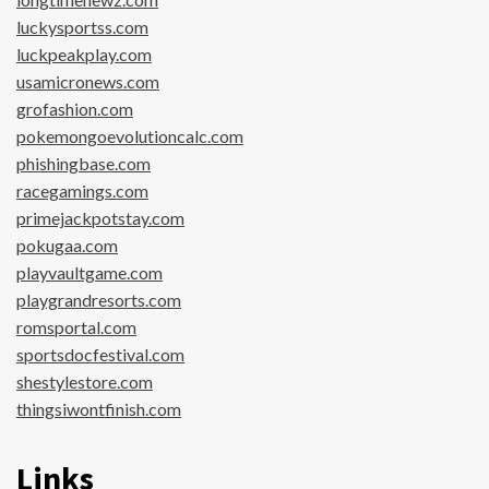
luckysportss.com
luckpeakplay.com
usamicronews.com
grofashion.com
pokemongoevolutioncalc.com
phishingbase.com
racegamings.com
primejackpotstay.com
pokugaa.com
playvaultgame.com
playgrandresorts.com
romsportal.com
sportsdocfestival.com
shestylestore.com
thingsiwontfinish.com
Links