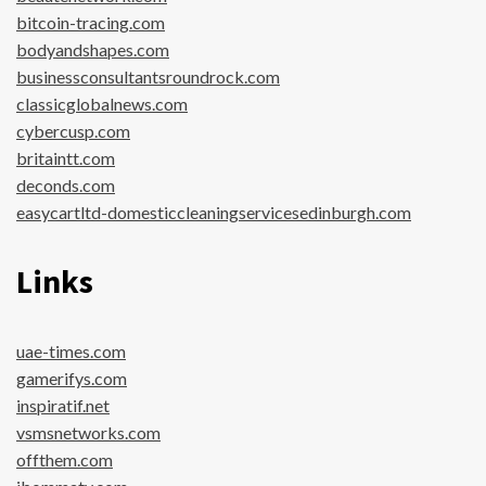
bitcoin-tracing.com
bodyandshapes.com
businessconsultantsroundrock.com
classicglobalnews.com
cybercusp.com
britaintt.com
deconds.com
easycartltd-domesticcleaningservicesedinburgh.com
Links
uae-times.com
gamerifys.com
inspiratif.net
vsmsnetworks.com
offthem.com