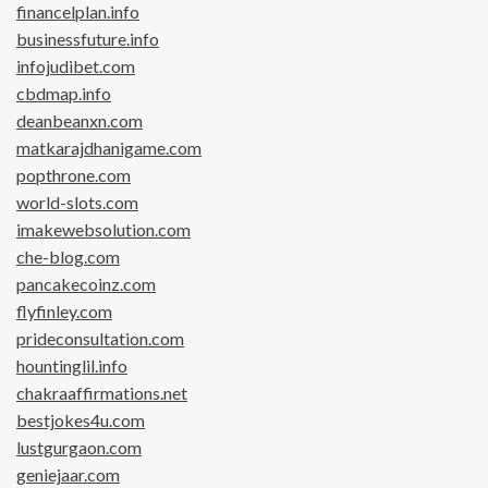
financelplan.info
businessfuture.info
infojudibet.com
cbdmap.info
deanbeanxn.com
matkarajdhanigame.com
popthrone.com
world-slots.com
imakewebsolution.com
che-blog.com
pancakecoinz.com
flyfinley.com
prideconsultation.com
hountinglil.info
chakraaffirmations.net
bestjokes4u.com
lustgurgaon.com
geniejaar.com