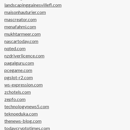
landscapinggainesvillefl.com
maisonhauturier.com
mascreator.com
menafahmi.com
mukhtarmeer.com
nascartoday.com
nqted.com
nzdriverlicence.com
pagalguru.com
pcegame.com
pgslot-r2.com
ws-expression.com
zchotels.com
zepfo.com
technologynews5.com
teknoeduka.com
thenews-blog.com
todaycryptotimes.com