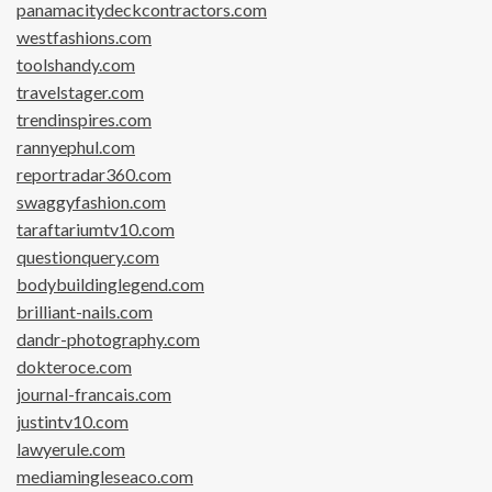
panamacitydeckcontractors.com
westfashions.com
toolshandy.com
travelstager.com
trendinspires.com
rannyephul.com
reportradar360.com
swaggyfashion.com
taraftariumtv10.com
questionquery.com
bodybuildinglegend.com
brilliant-nails.com
dandr-photography.com
dokteroce.com
journal-francais.com
justintv10.com
lawyerule.com
mediamingleseaco.com