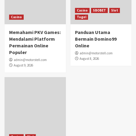
Casino
SBOBET
Slot
Casino
Togel
Memahami PKV Games:
Panduan Utama
Mendalami Platform
Bermain Domino99
Permainan Online
Online
Populer
admin@motorstell.com
August 8, 2026
admin@motorstell.com
August 9, 2026