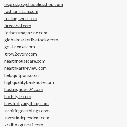
expresspsychedelicsshop.com
fashionistani.com
feelingswed.com
firecabal.com
forbessmagazine.com
globalmarketlivetoday.com
gpl-license.com
grow2every.com
healthhousecare.com
healthkartreview.com
helpquitporn.com
highqualitybanknote.com
hostingnews24.com
hottstyle.com
howtodiyanything.com
inspiringearthlings.com
investindependent.com
kralbozguncu1.com