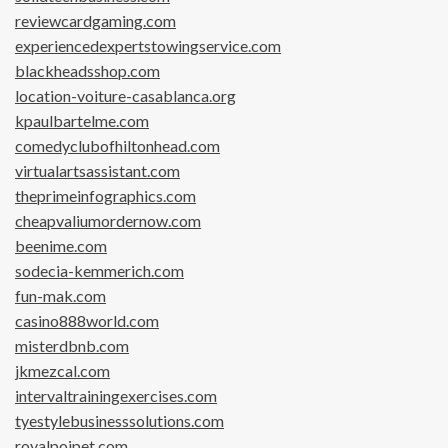
reviewcardgaming.com
experiencedexpertstowingservice.com
blackheadsshop.com
location-voiture-casablanca.org
kpaulbartelme.com
comedyclubofhiltonhead.com
virtualartsassistant.com
theprimeinfographics.com
cheapvaliumordernow.com
beenime.com
sodecia-kemmerich.com
fun-mak.com
casino888world.com
misterdbnb.com
jkmezcal.com
intervaltrainingexercises.com
tyestylebusinesssolutions.com
royalpoipet.com