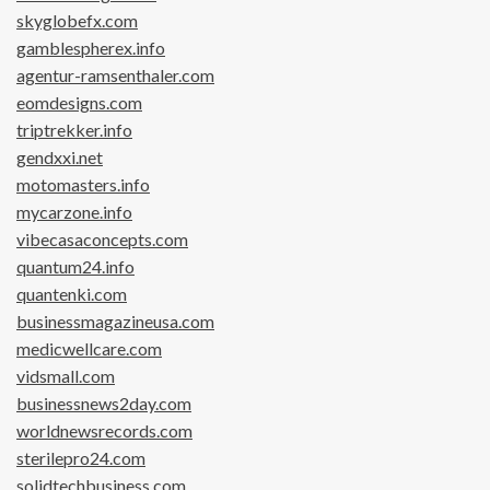
skyglobefx.com
gamblespherex.info
agentur-ramsenthaler.com
eomdesigns.com
triptrekker.info
gendxxi.net
motomasters.info
mycarzone.info
vibecasaconcepts.com
quantum24.info
quantenki.com
businessmagazineusa.com
medicwellcare.com
vidsmall.com
businessnews2day.com
worldnewsrecords.com
sterilepro24.com
solidtechbusiness.com