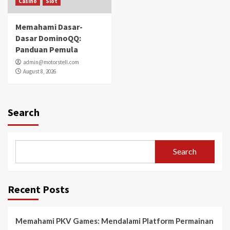
Casino
Slot
Memahami Dasar-
Dasar DominoQQ:
Panduan Pemula
admin@motorstell.com
August 8, 2026
Search
Search
Recent Posts
Memahami PKV Games: Mendalami Platform Permainan