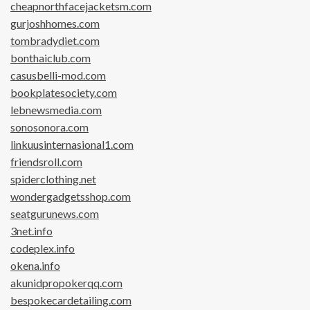
cheapnorthfacejacketsm.com
gurjoshhomes.com
tombradydiet.com
bonthaiclub.com
casusbelli-mod.com
bookplatesociety.com
lebnewsmedia.com
sonosonora.com
linkuusinternasional1.com
friendsroll.com
spiderclothing.net
wondergadgetsshop.com
seatgurunews.com
3net.info
codeplex.info
okena.info
akunidpropokerqq.com
bespokecardetailing.com