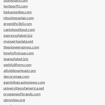
ibommatv.com
techporfit.com
bekasionline.com
nbusinessplan.com
greenlife360.com
cantshoutitout.com
expressufabet.biz
mypuertoplata.net
thepioneerxpress.com
howtofixissue.com
teamufabet.biz
webfullform.com
allviddownload.com
decorsmag.com
gamblingcasinonews.com
universitiesofamerica.net
progameofbrands.com
qbreview.org