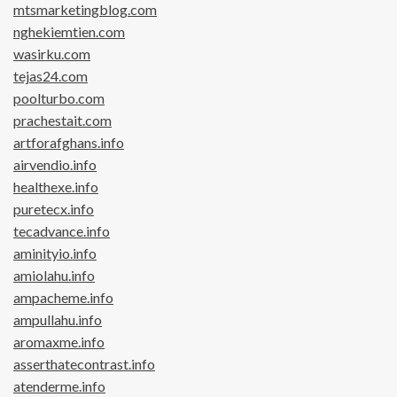
mtsmarketingblog.com
nghekiemtien.com
wasirku.com
tejas24.com
poolturbo.com
prachestait.com
artforafghans.info
airvendio.info
healthexe.info
puretecx.info
tecadvance.info
aminityio.info
amiolahu.info
ampacheme.info
ampullahu.info
aromaxme.info
asserthatecontrast.info
atenderme.info