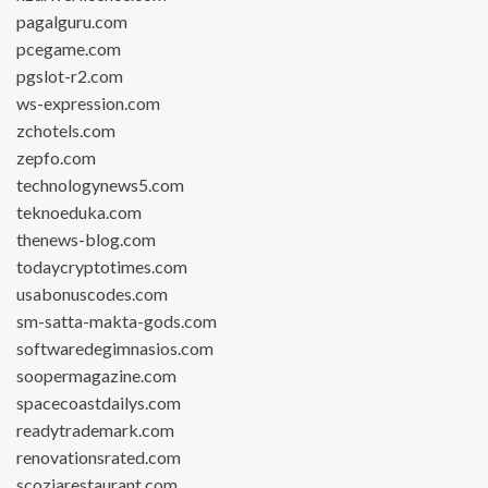
pagalguru.com
pcegame.com
pgslot-r2.com
ws-expression.com
zchotels.com
zepfo.com
technologynews5.com
teknoeduka.com
thenews-blog.com
todaycryptotimes.com
usabonuscodes.com
sm-satta-makta-gods.com
softwaredegimnasios.com
soopermagazine.com
spacecoastdailys.com
readytrademark.com
renovationsrated.com
scoziarestaurant.com