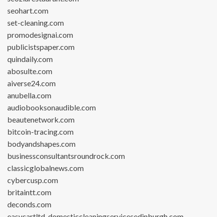
seohart.com
set-cleaning.com
promodesignai.com
publicistspaper.com
quindaily.com
abosulte.com
aiverse24.com
anubella.com
audiobooksonaudible.com
beautenetwork.com
bitcoin-tracing.com
bodyandshapes.com
businessconsultantsroundrock.com
classicglobalnews.com
cybercusp.com
britaintt.com
deconds.com
easycartltd-domesticcleaningservicesedinburgh.com