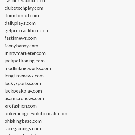
casinorelaxluxe.com
clubetechplay.com
domdombd.com
dailyplayz.com
getprocrackhere.com
fastinnews.com
fannybanny.com
ifinitymarketer.com
jackpotkoning.com
modlinknetworks.com
longtimenewz.com
luckysportss.com
luckpeakplay.com
usamicronews.com
grofashion.com
pokemongoevolutioncalc.com
phishingbase.com
racegamings.com