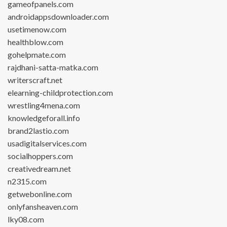
gameofpanels.com
androidappsdownloader.com
usetimenow.com
healthblow.com
gohelpmate.com
rajdhani-satta-matka.com
writerscraft.net
elearning-childprotection.com
wrestling4mena.com
knowledgeforall.info
brand2lastio.com
usadigitalservices.com
socialhoppers.com
creativedream.net
n2315.com
getwebonline.com
onlyfansheaven.com
lky08.com