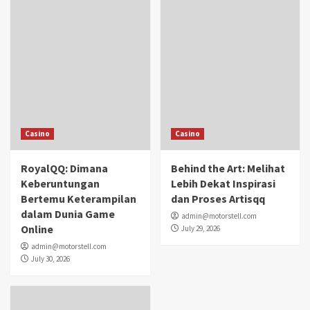
Casino
Casino
RoyalQQ: Dimana
Behind the Art: Melihat
Keberuntungan
Lebih Dekat Inspirasi
Bertemu Keterampilan
dan Proses Artisqq
dalam Dunia Game
admin@motorstell.com
Online
July 29, 2026
admin@motorstell.com
July 30, 2026