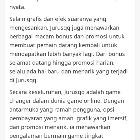
nyata.
Selain grafis dan efek suaranya yang
mengesankan, Jurusqq juga menawarkan
berbagai macam bonus dan promosi untuk
membuat pemain datang kembali untuk
mendapatkan lebih banyak lagi. Dari bonus
selamat datang hingga promosi harian,
selalu ada hal baru dan menarik yang terjadi
di Jurusqq.
Secara keseluruhan, Jurusqq adalah game
changer dalam dunia game online. Dengan
antarmuka yang ramah pengguna, opsi
pembayaran yang aman, grafik yang imersif,
dan promosi menarik, ia menawarkan
pengalaman bermain game tingkat