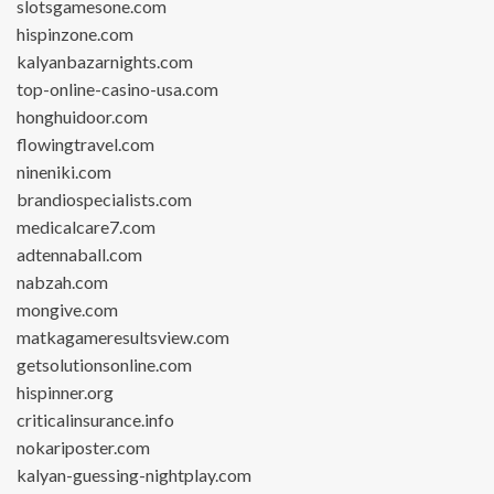
slotsgamesone.com
hispinzone.com
kalyanbazarnights.com
top-online-casino-usa.com
honghuidoor.com
flowingtravel.com
nineniki.com
brandiospecialists.com
medicalcare7.com
adtennaball.com
nabzah.com
mongive.com
matkagameresultsview.com
getsolutionsonline.com
hispinner.org
criticalinsurance.info
nokariposter.com
kalyan-guessing-nightplay.com