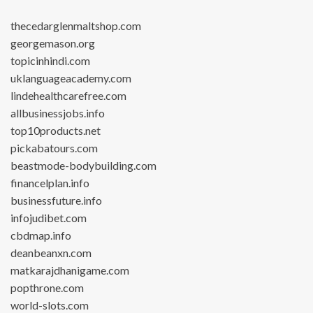
thecedarglenmaltshop.com
georgemason.org
topicinhindi.com
uklanguageacademy.com
lindehealthcarefree.com
allbusinessjobs.info
top10products.net
pickabatours.com
beastmode-bodybuilding.com
financelplan.info
businessfuture.info
infojudibet.com
cbdmap.info
deanbeanxn.com
matkarajdhanigame.com
popthrone.com
world-slots.com