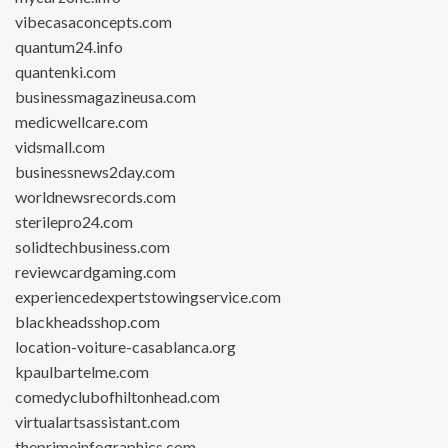
vibecasaconcepts.com
quantum24.info
quantenki.com
businessmagazineusa.com
medicwellcare.com
vidsmall.com
businessnews2day.com
worldnewsrecords.com
sterilepro24.com
solidtechbusiness.com
reviewcardgaming.com
experiencedexpertstowingservice.com
blackheadsshop.com
location-voiture-casablanca.org
kpaulbartelme.com
comedyclubofhiltonhead.com
virtualartsassistant.com
theprimeinfographics.com