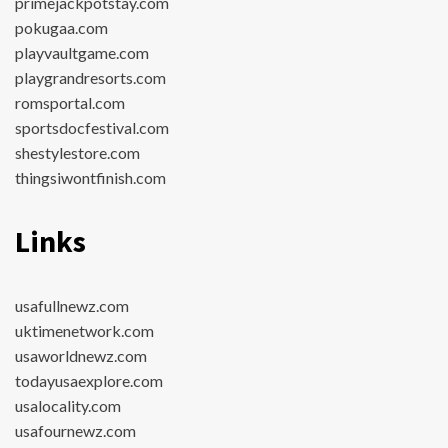
primejackpotstay.com
pokugaa.com
playvaultgame.com
playgrandresorts.com
romsportal.com
sportsdocfestival.com
shestylestore.com
thingsiwontfinish.com
Links
usafullnewz.com
uktimenetwork.com
usaworldnewz.com
todayusaexplore.com
usalocality.com
usafournewz.com