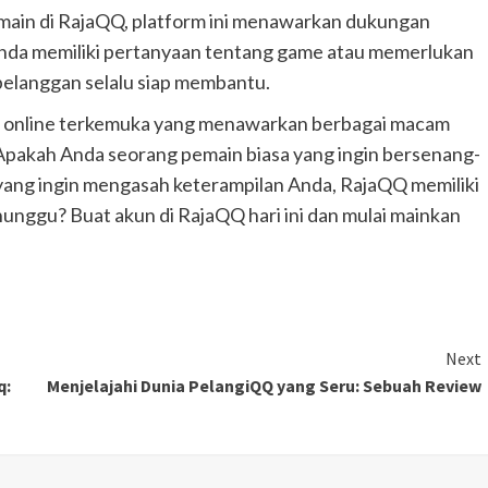
rmain di RajaQQ, platform ini menawarkan dukungan
nda memiliki pertanyaan tentang game atau memerlukan
pelanggan selalu siap membantu.
r online terkemuka yang menawarkan berbagai macam
 Apakah Anda seorang pemain biasa yang ingin bersenang-
 yang ingin mengasah keterampilan Anda, RajaQQ memiliki
nggu? Buat akun di RajaQQ hari ini dan mulai mainkan
Next
q:
Menjelajahi Dunia PelangiQQ yang Seru: Sebuah Review