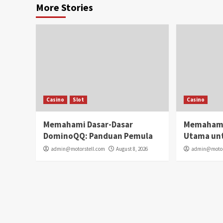
More Stories
Casino
Slot
Casino
Memahami Dasar-Dasar
Memahami
DominoQQ: Panduan Pemula
Utama un
admin@motorstell.com
August 8, 2026
admin@motor