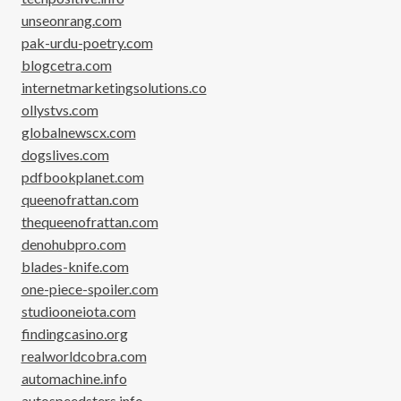
unseonrang.com
pak-urdu-poetry.com
blogcetra.com
internetmarketingsolutions.co
ollystvs.com
globalnewscx.com
dogslives.com
pdfbookplanet.com
queenofrattan.com
thequeenofrattan.com
denohubpro.com
blades-knife.com
one-piece-spoiler.com
studiooneiota.com
findingcasino.org
realworldcobra.com
automachine.info
autospeedsters.info