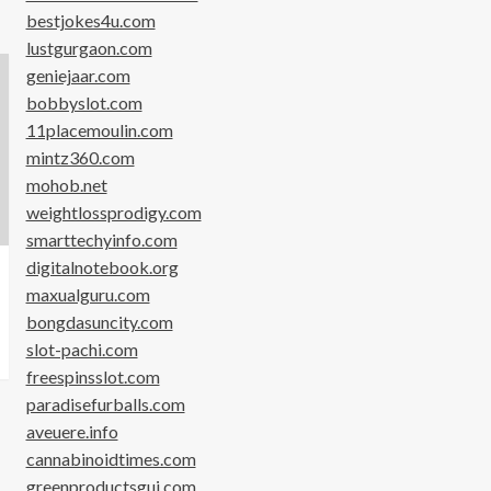
bestjokes4u.com
lustgurgaon.com
geniejaar.com
bobbyslot.com
11placemoulin.com
mintz360.com
mohob.net
weightlossprodigy.com
smarttechyinfo.com
digitalnotebook.org
maxualguru.com
bongdasuncity.com
slot-pachi.com
freespinsslot.com
paradisefurballs.com
aveuere.info
cannabinoidtimes.com
greenproductsgui.com