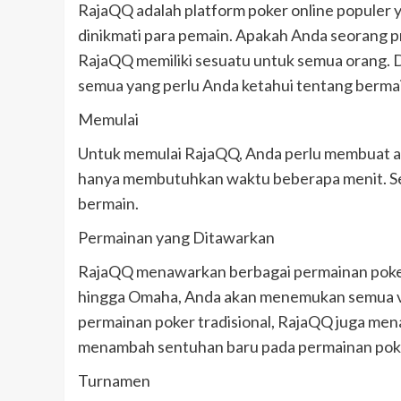
RajaQQ adalah platform poker online popule
dinikmati para pemain. Apakah Anda seorang p
RajaQQ memiliki sesuatu untuk semua orang. 
semua yang perlu Anda ketahui tentang bermai
Memulai
Untuk memulai RajaQQ, Anda perlu membuat aku
hanya membutuhkan waktu beberapa menit. Se
bermain.
Permainan yang Ditawarkan
RajaQQ menawarkan berbagai permainan poker 
hingga Omaha, Anda akan menemukan semua varia
permainan poker tradisional, RajaQQ juga me
menambah sentuhan baru pada permainan poker
Turnamen