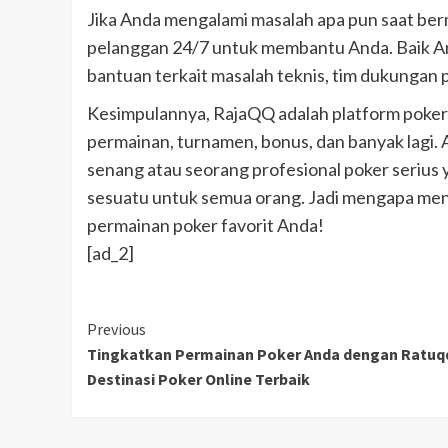
Jika Anda mengalami masalah apa pun saat be
pelanggan 24/7 untuk membantu Anda. Baik A
bantuan terkait masalah teknis, tim dukungan 
Kesimpulannya, RajaQQ adalah platform poke
permainan, turnamen, bonus, dan banyak lagi.
senang atau seorang profesional poker serius
sesuatu untuk semua orang. Jadi mengapa menu
permainan poker favorit Anda!
[ad_2]
Continue
Previous
Tingkatkan Permainan Poker Anda dengan Ratuq
Reading
Destinasi Poker Online Terbaik