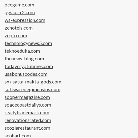
pcegame.com
pgslot-r2.com
ws-expression.com
zchotels.com
zepfo.com
technologynews5.com
teknoeduka.com
thenews-blog.com
todaycryptotimes.com
usabonuscodes.com
sm-satta-makta-gods.com
softwaredegimnasios.com
soopermagazine.com
spacecoastdailys.com
readytrademark.com
renovationsrated.com
scoziarestaurant.com
seohart.com