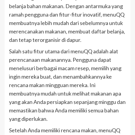
belanja bahan makanan. Dengan antarmuka yang
ramah pengguna dan fitur-fitur inovatif, menuQQ
membuatnya lebih mudah dari sebelumnya untuk
merencanakan makanan, membuat daftar belanja,
dan tetap terorganisir di dapur.
Salah satu fitur utama dari menuQQ adalah alat
perencanaan makanannya. Pengguna dapat
menelusuri berbagai macam resep, memilih yang
ingin mereka buat, dan menambahkannya ke
rencana makan mingguan mereka. Ini
membuatnya mudah untuk melihat makanan apa
yang akan Anda persiapkan sepanjang minggu dan
memastikan bahwa Anda memiliki semua bahan
yang diperlukan.
Setelah Anda memiliki rencana makan, menuQQ