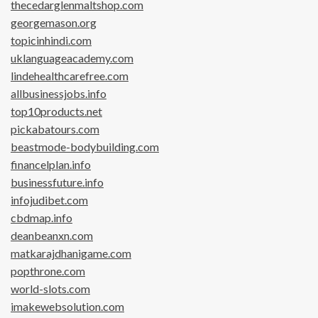
thecedarglenmaltshop.com
georgemason.org
topicinhindi.com
uklanguageacademy.com
lindehealthcarefree.com
allbusinessjobs.info
top10products.net
pickabatours.com
beastmode-bodybuilding.com
financelplan.info
businessfuture.info
infojudibet.com
cbdmap.info
deanbeanxn.com
matkarajdhanigame.com
popthrone.com
world-slots.com
imakewebsolution.com