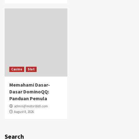
Casino
Slot
Memahami Dasar-
Dasar DominoQQ:
Panduan Pemula
admin@motorstell.com
August 8, 2026
Search