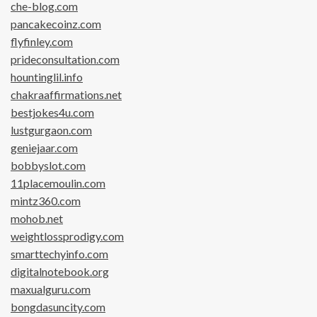
che-blog.com
pancakecoinz.com
flyfinley.com
prideconsultation.com
hountinglil.info
chakraaffirmations.net
bestjokes4u.com
lustgurgaon.com
geniejaar.com
bobbyslot.com
11placemoulin.com
mintz360.com
mohob.net
weightlossprodigy.com
smarttechyinfo.com
digitalnotebook.org
maxualguru.com
bongdasuncity.com