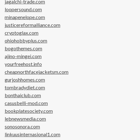
jagalchi-trade.com
loopersound.com
minapenelope.com
justicereformalliance.com
cryptoglax.com
ohiohobbyplus.com
bogothemes.com
ajino-mingei.com
yourfreehost.info
cheapnorthfacejacketsm.com
gurjoshhomes.com
tombradydiet.com
bonthaiclub.com
casusbelli-mod.com
bookplatesociety.com
lebnewsmedia.com
sonosonora.com
linkuusinternasional1.com