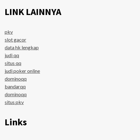
LINK LAINNYA
pkv
slot gacor
data hk lengkap
judi qq
situs qq
judi poker online
dominoqq
bandarqq
dominoqq
situs pkv
Links