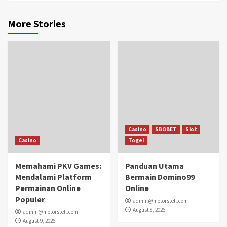
More Stories
Casino
SBOBET
Slot
Casino
Togel
Memahami PKV Games:
Panduan Utama
Mendalami Platform
Bermain Domino99
Permainan Online
Online
Populer
admin@motorstell.com
August 8, 2026
admin@motorstell.com
August 9, 2026