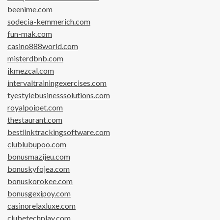
beenime.com
sodecia-kemmerich.com
fun-mak.com
casino888world.com
misterdbnb.com
jkmezcal.com
intervaltrainingexercises.com
tyestylebusinesssolutions.com
royalpoipet.com
thestaurant.com
bestlinktrackingsoftware.com
clublubupoo.com
bonusmazijeu.com
bonuskyfojea.com
bonuskorokee.com
bonusgexipoy.com
casinorelaxluxe.com
clubetechplay.com