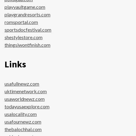
playvaultgame.com
playgrandresorts.com
romsportal.com
sportsdocfestival.com
shestylestore.com
thingsiwontfinish.com
Links
usafullnewz.com
uktimenetwork.com
usaworldnewz.com
todayusaexplore.com
usalocality.com
usafournewz.com
thebalochhal.com