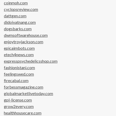
coinmoh.com
cyclopsreview.com
dattgen.com
didoivatnang.com
dogsbarks.com
dwmsoftwarehouse.com
enjoytroyjackson.com
epicaimbots.com
etech4news.com
expresspsychedelicsshop.com
fashionistani.com
feelingswed.com
firecabal.com
forbessmagazine.com
globalmarketlivetoday.com
gpl-license.com
grow2every.com
healthhousecare.com