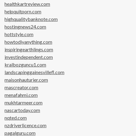
healthkartreview.com
helpquitporn.com
highqualitybanknote.com
hostingnews24.com
hottstyle.com
howtodiyanything.com
inspiringearthlings.com
investindependent.com
kralbozguncu1.com
landscapinggainesvillefl.com
maisonhauturier.com
mascreator.com
menafahmi.com
mukhtarmeer.com
nascartoday.com
nqted.com
nzdriverlicence.com
pagalguru.com