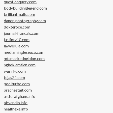
questionquery.com
bodybuildinglegend.com
brilliant-nails.com
dandr-photography.com
dokteroce.com
journal-francais.com
justintv10.com
lawyerule.com
mediamingleseaco.com
mtsmarketingblog.com
nghekiemtien.com
wasirku.com
tejas24.com
poolturbo.com
prachestait.com
artforafghans.info
airvendio.info
healthexe.info