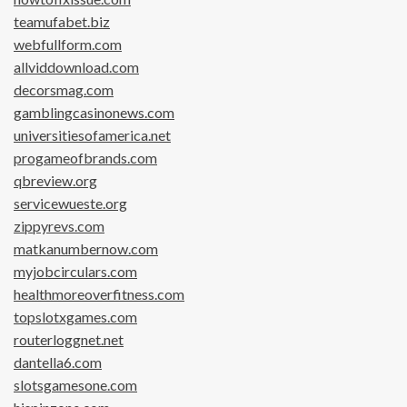
teamufabet.biz
webfullform.com
allviddownload.com
decorsmag.com
gamblingcasinonews.com
universitiesofamerica.net
progameofbrands.com
qbreview.org
servicewueste.org
zippyrevs.com
matkanumbernow.com
myjobcirculars.com
healthmoreoverfitness.com
topslotxgames.com
routerloggnet.net
dantella6.com
slotsgamesone.com