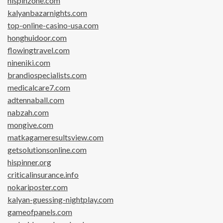
hispinzone.com
kalyanbazarnights.com
top-online-casino-usa.com
honghuidoor.com
flowingtravel.com
nineniki.com
brandiospecialists.com
medicalcare7.com
adtennaball.com
nabzah.com
mongive.com
matkagameresultsview.com
getsolutionsonline.com
hispinner.org
criticalinsurance.info
nokariposter.com
kalyan-guessing-nightplay.com
gameofpanels.com