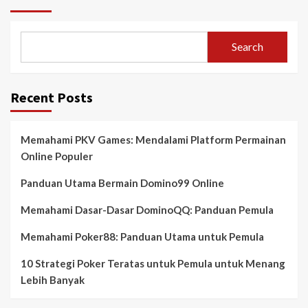
Search
Recent Posts
Memahami PKV Games: Mendalami Platform Permainan
Online Populer
Panduan Utama Bermain Domino99 Online
Memahami Dasar-Dasar DominoQQ: Panduan Pemula
Memahami Poker88: Panduan Utama untuk Pemula
10 Strategi Poker Teratas untuk Pemula untuk Menang
Lebih Banyak