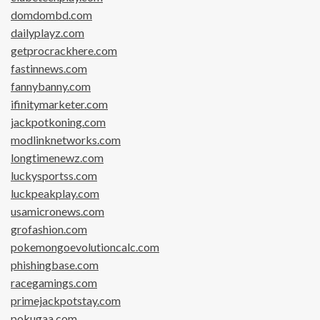
domdombd.com
dailyplayz.com
getprocrackhere.com
fastinnews.com
fannybanny.com
ifinitymarketer.com
jackpotkoning.com
modlinknetworks.com
longtimenewz.com
luckysportss.com
luckpeakplay.com
usamicronews.com
grofashion.com
pokemongoevolutioncalc.com
phishingbase.com
racegamings.com
primejackpotstay.com
pokugaa.com