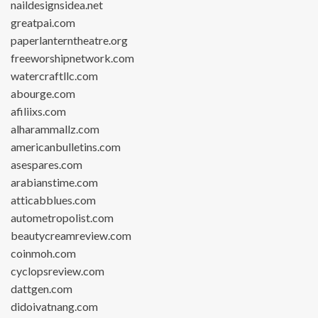
naildesignsidea.net
greatpai.com
paperlanterntheatre.org
freeworshipnetwork.com
watercraftllc.com
abourge.com
afiliixs.com
alharammallz.com
americanbulletins.com
asespares.com
arabianstime.com
atticabblues.com
autometropolist.com
beautycreamreview.com
coinmoh.com
cyclopsreview.com
dattgen.com
didoivatnang.com