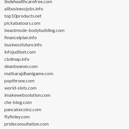
lindehealthcarefree.com
allbusinessjobs.info
top10products.net
pickabatours.com
beastmode-bodybuilding.com
financelplan.info
businessfuture.info
infojudibet.com
cbdmap.info
deanbeanxn.com
matkarajdhanigame.com
popthrone.com
world-slots.com
imakewebsolution.com
che-blog.com
pancakecoinz.com
flyfinley.com
prideconsultation.com