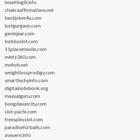
hountinglil.info
chakraaffirmations.net
bestjokes4u.com
lustgurgaon.com
geniejaar.com
bobbyslot.com
11placemoulin.com
mintz360.com
mohob.net
weightlossprodigy.com
smarttechyinfo.com
digitalnotebook.org
maxualguru.com
bongdasuncity.com
slot-pachi.com
freespinsslot.com
paradisefurballs.com
aveuere.info