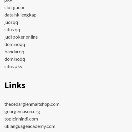
slot gacor
data hk lengkap
judi qq
situs qq
judi poker online
dominoqq
bandarqq
dominoqq
situs pkv
Links
thecedarglenmaltshop.com
georgemason.org
topicinhindi.com
uklanguageacademy.com