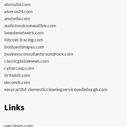
abosulte.com
aiverse24.com
anubella.com
audiobooksonaudible.com
beautenetwork.com
bitcoin-tracing.com
bodyandshapes.com
businessconsultantsroundrock.com
classicglobalnews.com
cybercusp.com
britaintt.com
deconds.com
easycartltd-domesticcleaningservicesedinburgh.com
Links
uae-times.com