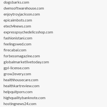
dogsbarks.com
dwmsoftwarehouse.com
enjoytroyjackson.com
epicaimbots.com
etech4news.com
expresspsychedelicsshop.com
fashionistani.com
feelingswed.com
firecabal.com
forbessmagazine.com
globalmarketlivetoday.com
gpl-license.com
grow2every.com
healthhousecare.com
healthkartreview.com
helpquitporn.com
highqualitybanknote.com
hostingnews24.com