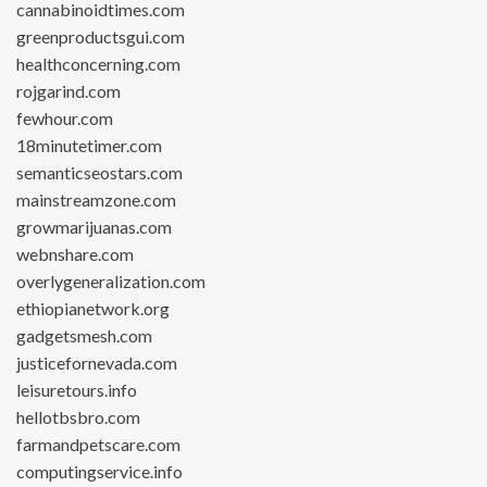
cannabinoidtimes.com
greenproductsgui.com
healthconcerning.com
rojgarind.com
fewhour.com
18minutetimer.com
semanticseostars.com
mainstreamzone.com
growmarijuanas.com
webnshare.com
overlygeneralization.com
ethiopianetwork.org
gadgetsmesh.com
justicefornevada.com
leisuretours.info
hellotbsbro.com
farmandpetscare.com
computingservice.info