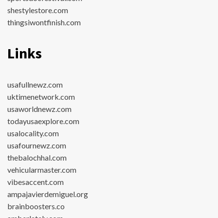
shestylestore.com
thingsiwontfinish.com
Links
usafullnewz.com
uktimenetwork.com
usaworldnewz.com
todayusaexplore.com
usalocality.com
usafournewz.com
thebalochhal.com
vehicularmaster.com
vibesaccent.com
ampajavierdemiguel.org
brainboosters.co