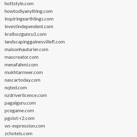
hottstyle.com
howtodiyanything.com
inspiringearthlings.com
investindependent.com
kralbozguncu1.com
landscapinggainesvillefl.com
maisonhauturier.com
mascreator.com
menafahmi.com
mukhtarmeer.com
nascartoday.com
nqted.com
nzdriverlicence.com
pagalguru.com
pcegame.com
pgslot-r2.com
ws-expression.com
zchotels.com