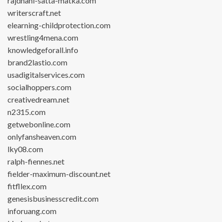
rajdhani-satta-matka.com
writerscraft.net
elearning-childprotection.com
wrestling4mena.com
knowledgeforall.info
brand2lastio.com
usadigitalservices.com
socialhoppers.com
creativedream.net
n2315.com
getwebonline.com
onlyfansheaven.com
lky08.com
ralph-fiennes.net
fielder-maximum-discount.net
fitfllex.com
genesisbusinesscredit.com
inforuang.com