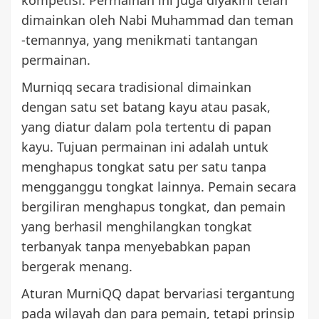
dimainkan oleh Nabi Muhammad dan teman
-temannya, yang menikmati tantangan
permainan.
Murniqq secara tradisional dimainkan
dengan satu set batang kayu atau pasak,
yang diatur dalam pola tertentu di papan
kayu. Tujuan permainan ini adalah untuk
menghapus tongkat satu per satu tanpa
mengganggu tongkat lainnya. Pemain secara
bergiliran menghapus tongkat, dan pemain
yang berhasil menghilangkan tongkat
terbanyak tanpa menyebabkan papan
bergerak menang.
Aturan MurniQQ dapat bervariasi tergantung
pada wilayah dan para pemain, tetapi prinsip