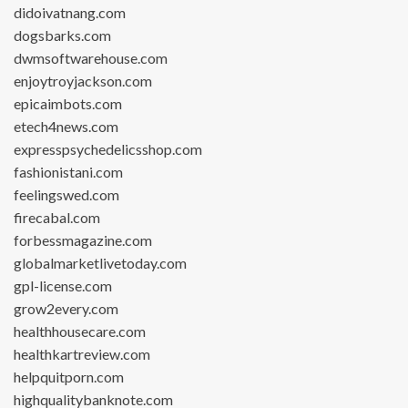
didoivatnang.com
dogsbarks.com
dwmsoftwarehouse.com
enjoytroyjackson.com
epicaimbots.com
etech4news.com
expresspsychedelicsshop.com
fashionistani.com
feelingswed.com
firecabal.com
forbessmagazine.com
globalmarketlivetoday.com
gpl-license.com
grow2every.com
healthhousecare.com
healthkartreview.com
helpquitporn.com
highqualitybanknote.com