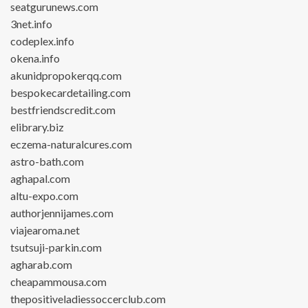
seatgurunews.com
3net.info
codeplex.info
okena.info
akunidpropokerqq.com
bespokecardetailing.com
bestfriendscredit.com
elibrary.biz
eczema-naturalcures.com
astro-bath.com
aghapal.com
altu-expo.com
authorjennijames.com
viajearoma.net
tsutsuji-parkin.com
agharab.com
cheapammousa.com
thepositiveladiessoccerclub.com