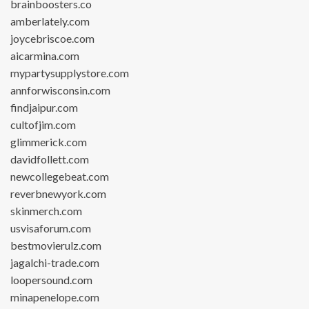
brainboosters.co
amberlately.com
joycebriscoe.com
aicarmina.com
mypartysupplystore.com
annforwisconsin.com
findjaipur.com
cultofjim.com
glimmerick.com
davidfollett.com
newcollegebeat.com
reverbnewyork.com
skinmerch.com
usvisaforum.com
bestmovierulz.com
jagalchi-trade.com
loopersound.com
minapenelope.com