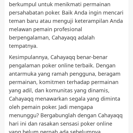
berkumpul untuk menikmati permainan
persahabatan poker. Baik Anda ingin mencari
teman baru atau menguji keterampilan Anda
melawan pemain profesional
berpengalaman, Cahayaqq adalah
tempatnya.
Kesimpulannya, Cahayaqq benar-benar
pengalaman poker online terbaik. Dengan
antarmuka yang ramah pengguna, beragam
permainan, komitmen terhadap permainan
yang adil, dan komunitas yang dinamis,
Cahayaqq menawarkan segala yang diminta
oleh pemain poker. Jadi mengapa
menunggu? Bergabunglah dengan Cahayaqq
hari ini dan rasakan sensasi poker online
yang belum pernah ada sebelumnya.