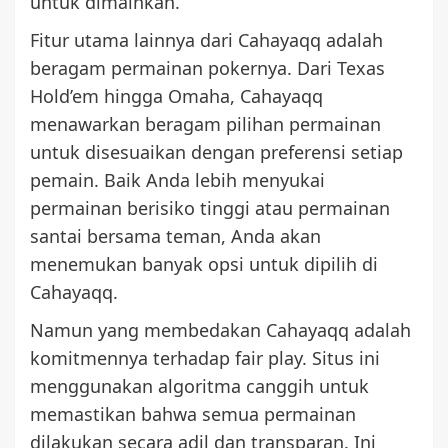
untuk dimainkan.
Fitur utama lainnya dari Cahayaqq adalah
beragam permainan pokernya. Dari Texas
Hold’em hingga Omaha, Cahayaqq
menawarkan beragam pilihan permainan
untuk disesuaikan dengan preferensi setiap
pemain. Baik Anda lebih menyukai
permainan berisiko tinggi atau permainan
santai bersama teman, Anda akan
menemukan banyak opsi untuk dipilih di
Cahayaqq.
Namun yang membedakan Cahayaqq adalah
komitmennya terhadap fair play. Situs ini
menggunakan algoritma canggih untuk
memastikan bahwa semua permainan
dilakukan secara adil dan transparan. Ini