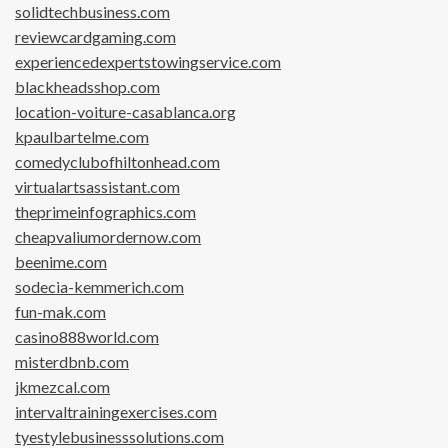
solidtechbusiness.com
reviewcardgaming.com
experiencedexpertstowingservice.com
blackheadsshop.com
location-voiture-casablanca.org
kpaulbartelme.com
comedyclubofhiltonhead.com
virtualartsassistant.com
theprimeinfographics.com
cheapvaliumordernow.com
beenime.com
sodecia-kemmerich.com
fun-mak.com
casino888world.com
misterdbnb.com
jkmezcal.com
intervaltrainingexercises.com
tyestylebusinesssolutions.com