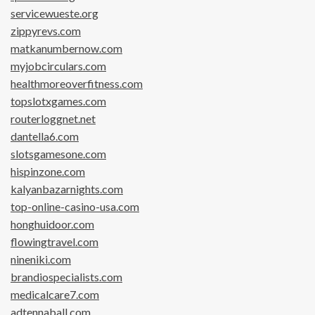
servicewueste.org
zippyrevs.com
matkanumbernow.com
myjobcirculars.com
healthmoreoverfitness.com
topslotxgames.com
routerloggnet.net
dantella6.com
slotsgamesone.com
hispinzone.com
kalyanbazarnights.com
top-online-casino-usa.com
honghuidoor.com
flowingtravel.com
nineniki.com
brandiospecialists.com
medicalcare7.com
adtennaball.com