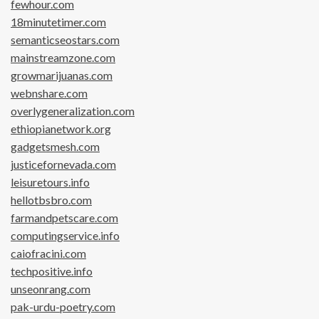
fewhour.com
18minutetimer.com
semanticseostars.com
mainstreamzone.com
growmarijuanas.com
webnshare.com
overlygeneralization.com
ethiopianetwork.org
gadgetsmesh.com
justicefornevada.com
leisuretours.info
hellotbsbro.com
farmandpetscare.com
computingservice.info
caiofracini.com
techpositive.info
unseonrang.com
pak-urdu-poetry.com