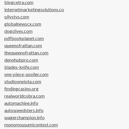
blogcetra.com
internetmarketingsolutions.co
ollystvs.com
globalnewscx.com
dogslives.com
pdfbookplanet.com
queenofrattan.com
thequeenofrattan.com
denohubpro.com
blades-knife.com
one-piece-spoiler.com
studiooneiota.com
findingcasino.org
realworldcobra.com
automachine.info
autospeedsters.info
wagerchampion.info
monomousumicontest.com