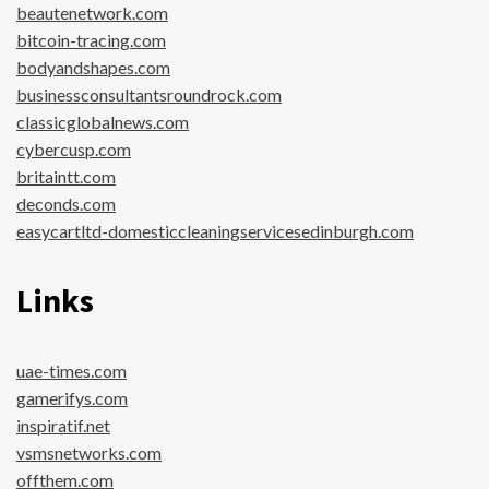
beautenetwork.com
bitcoin-tracing.com
bodyandshapes.com
businessconsultantsroundrock.com
classicglobalnews.com
cybercusp.com
britaintt.com
deconds.com
easycartltd-domesticcleaningservicesedinburgh.com
Links
uae-times.com
gamerifys.com
inspiratif.net
vsmsnetworks.com
offthem.com