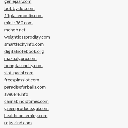
geniejaar.com
bobbyslot.com
11placemoulin.com
mintz360.com
mohob.net
weightlossprodigy.com
smarttechyinfo.com
digitalnotebook.org
maxualguru.com
bongdasuncity.com
slot-pachi.com
freespinsslot.com
paradisefurballs.com
aveuere.info
cannabinoidtimes.com
greenproductsgui.com
healthconcerning.com
rojgarind.com