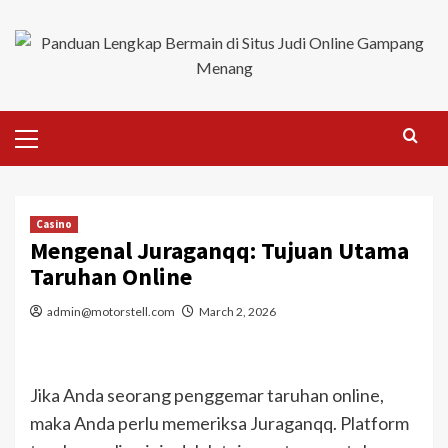
Skip
to
content
Primary
Menu
Casino
Mengenal Juraganqq: Tujuan Utama
Taruhan Online
admin@motorstell.com
March 2, 2026
Jika Anda seorang penggemar taruhan online,
maka Anda perlu memeriksa Juraganqq. Platform