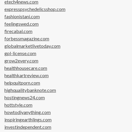
etech4news.com
expresspsychedelicsshop.com
fashionistani.com
feelingswed.com
firecabal.com
forbessmagazine.com
globalmarketlivetoday.com
gpl-license.com
grow2every.com
healthhousecare.com
healthkartreview.com
helpquitporn.com
highqualitybanknote.com
hostingnews24.com
hottstyle.com
howtodiyanything.com
inspiringearthlings.com
investindependent.com