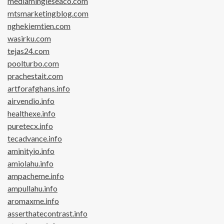
mediamingleseaco.com
mtsmarketingblog.com
nghekiemtien.com
wasirku.com
tejas24.com
poolturbo.com
prachestait.com
artforafghans.info
airvendio.info
healthexe.info
puretecx.info
tecadvance.info
aminityio.info
amiolahu.info
ampacheme.info
ampullahu.info
aromaxme.info
asserthatecontrast.info