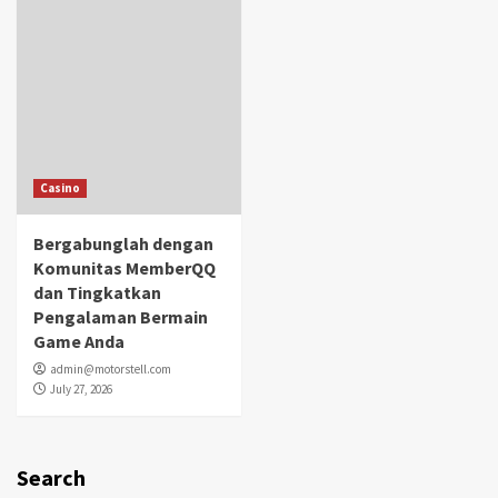
Casino
Bergabunglah dengan
Komunitas MemberQQ
dan Tingkatkan
Pengalaman Bermain
Game Anda
admin@motorstell.com
July 27, 2026
Search