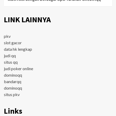
LINK LAINNYA
pkv
slot gacor
data hk lengkap
judi qq
situs qq
judi poker online
dominoqq
bandarqq
dominoqq
situs pkv
Links