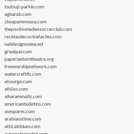
tsutsuji-parkin.com
agharab.com
cheapammousa.com
thepositiveladiessoccerclub.com
recetasdecocinafaciles.com
naildesignsidea.net
greatpai.com
paperlanterntheatre.org
freeworshipnetwork.com
watercraftllc.com
abourge.com
afiliixs.com
alharammallz.com
americanbulletins.com
asespares.com
arabianstime.com
atticabblues.com
autometropolist.com