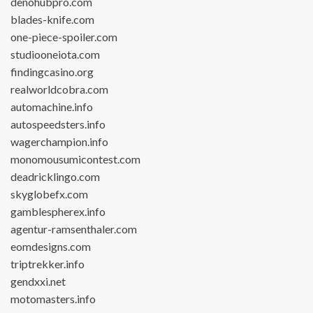
denohubpro.com
blades-knife.com
one-piece-spoiler.com
studiooneiota.com
findingcasino.org
realworldcobra.com
automachine.info
autospeedsters.info
wagerchampion.info
monomousumicontest.com
deadricklingo.com
skyglobefx.com
gamblespherex.info
agentur-ramsenthaler.com
eomdesigns.com
triptrekker.info
gendxxi.net
motomasters.info