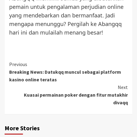
pemain untuk pengalaman perjudian online
yang mendebarkan dan bermanfaat. Jadi
mengapa menunggu? Pergilah ke Abangqq
hari ini dan mulailah menang besar!
Continue
Previous
Breaking News: Datukqq muncul sebagai platform
Reading
kasino online teratas
Next
Kuasai permainan poker dengan fitur mutakhir
divaqq
More Stories