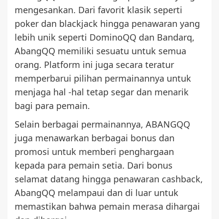
mengesankan. Dari favorit klasik seperti
poker dan blackjack hingga penawaran yang
lebih unik seperti DominoQQ dan Bandarq,
AbangQQ memiliki sesuatu untuk semua
orang. Platform ini juga secara teratur
memperbarui pilihan permainannya untuk
menjaga hal -hal tetap segar dan menarik
bagi para pemain.
Selain berbagai permainannya, ABANGQQ
juga menawarkan berbagai bonus dan
promosi untuk memberi penghargaan
kepada para pemain setia. Dari bonus
selamat datang hingga penawaran cashback,
AbangQQ melampaui dan di luar untuk
memastikan bahwa pemain merasa dihargai