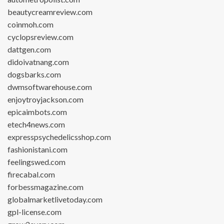
beautycreamreview.com
coinmoh.com
cyclopsreview.com
dattgen.com
didoivatnang.com
dogsbarks.com
dwmsoftwarehouse.com
enjoytroyjackson.com
epicaimbots.com
etech4news.com
expresspsychedelicsshop.com
fashionistani.com
feelingswed.com
firecabal.com
forbessmagazine.com
globalmarketlivetoday.com
gpl-license.com