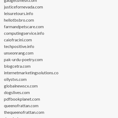
gadgetsmesh.com
justicefornevada.com
leisuretours.info
hellotbsbro.com
farmandpetscare.com
computingservice.info
caiofracini.com
techpositive.info
unseonrang.com
pak-urdu-poetry.com
blogcetra.com
internetmarketingsolutions.co
ollystvs.com
globalnewscx.com
dogslives.com
pdfbookplanet.com
queenofrattan.com
thequeenofrattan.com