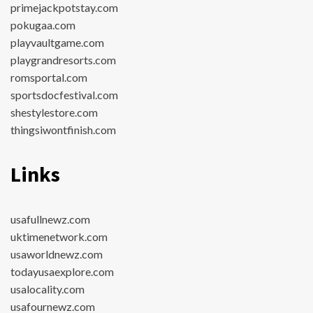
primejackpotstay.com
pokugaa.com
playvaultgame.com
playgrandresorts.com
romsportal.com
sportsdocfestival.com
shestylestore.com
thingsiwontfinish.com
Links
usafullnewz.com
uktimenetwork.com
usaworldnewz.com
todayusaexplore.com
usalocality.com
usafournewz.com