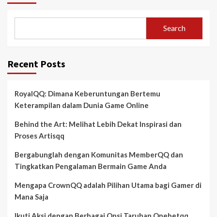
Search
Recent Posts
RoyalQQ: Dimana Keberuntungan Bertemu
Keterampilan dalam Dunia Game Online
Behind the Art: Melihat Lebih Dekat Inspirasi dan
Proses Artisqq
Bergabunglah dengan Komunitas MemberQQ dan
Tingkatkan Pengalaman Bermain Game Anda
Mengapa CrownQQ adalah Pilihan Utama bagi Gamer di
Mana Saja
Ikuti Aksi dengan Berbagai Opsi Taruhan Onebetqq