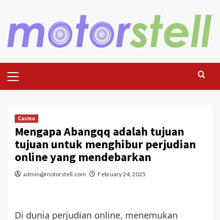
Skip
to
content
Primary
Menu
Casino
Mengapa Abangqq adalah tujuan
tujuan untuk menghibur perjudian
online yang mendebarkan
admin@motorstell.com
February 24, 2025
Di dunia perjudian online, menemukan