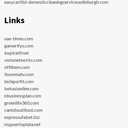
easycartltd-domesticcleaningservicesedinburgh.com
Links
uae-times.com
gamerifys.com
inspiratif.net
vsmsnetworks.com
offthem.com
ibommatv.com
techporfit.com
bekasionline.com
nbusinessplan.com
greenlife360.com
cantshoutitout.com
expressufabet.biz
mypuertoplata.net