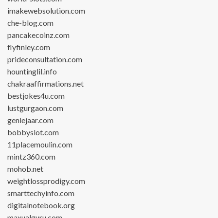
imakewebsolution.com
che-blog.com
pancakecoinz.com
flyfinley.com
prideconsultation.com
hountinglil.info
chakraaffirmations.net
bestjokes4u.com
lustgurgaon.com
geniejaar.com
bobbyslot.com
11placemoulin.com
mintz360.com
mohob.net
weightlossprodigy.com
smarttechyinfo.com
digitalnotebook.org
maxualguru.com