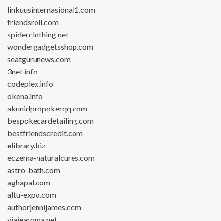
linkuusinternasional1.com
friendsroll.com
spiderclothing.net
wondergadgetsshop.com
seatgurunews.com
3net.info
codeplex.info
okena.info
akunidpropokerqq.com
bespokecardetailing.com
bestfriendscredit.com
elibrary.biz
eczema-naturalcures.com
astro-bath.com
aghapal.com
altu-expo.com
authorjennijames.com
viajearoma.net