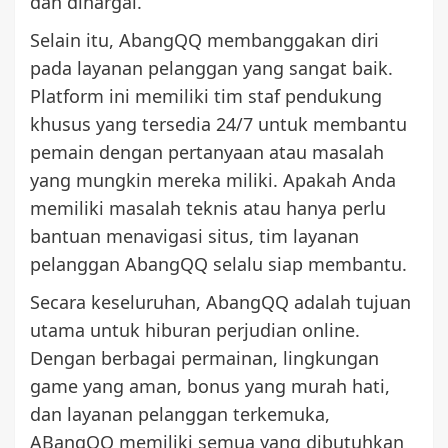
dan dihargai.
Selain itu, AbangQQ membanggakan diri
pada layanan pelanggan yang sangat baik.
Platform ini memiliki tim staf pendukung
khusus yang tersedia 24/7 untuk membantu
pemain dengan pertanyaan atau masalah
yang mungkin mereka miliki. Apakah Anda
memiliki masalah teknis atau hanya perlu
bantuan menavigasi situs, tim layanan
pelanggan AbangQQ selalu siap membantu.
Secara keseluruhan, AbangQQ adalah tujuan
utama untuk hiburan perjudian online.
Dengan berbagai permainan, lingkungan
game yang aman, bonus yang murah hati,
dan layanan pelanggan terkemuka,
ABangQQ memiliki semua yang dibutuhkan