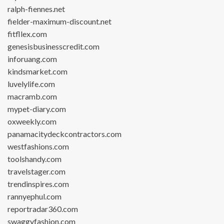
ralph-fiennes.net
fielder-maximum-discount.net
fitfllex.com
genesisbusinesscredit.com
inforuang.com
kindsmarket.com
luvelylife.com
macramb.com
mypet-diary.com
oxweekly.com
panamacitydeckcontractors.com
westfashions.com
toolshandy.com
travelstager.com
trendinspires.com
rannyephul.com
reportradar360.com
swaggyfashion.com