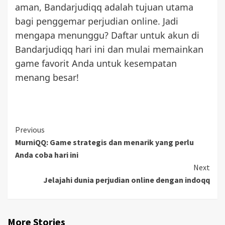
aman, Bandarjudiqq adalah tujuan utama
bagi penggemar perjudian online. Jadi
mengapa menunggu? Daftar untuk akun di
Bandarjudiqq hari ini dan mulai memainkan
game favorit Anda untuk kesempatan
menang besar!
Continue
Previous
MurniQQ: Game strategis dan menarik yang perlu
Reading
Anda coba hari ini
Next
Jelajahi dunia perjudian online dengan indoqq
More Stories