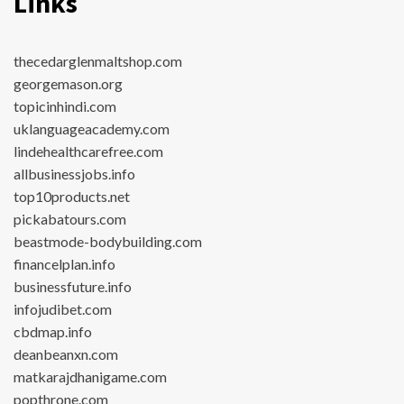
Links
thecedarglenmaltshop.com
georgemason.org
topicinhindi.com
uklanguageacademy.com
lindehealthcarefree.com
allbusinessjobs.info
top10products.net
pickabatours.com
beastmode-bodybuilding.com
financelplan.info
businessfuture.info
infojudibet.com
cbdmap.info
deanbeanxn.com
matkarajdhanigame.com
popthrone.com