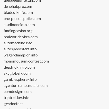
thequeenofrattan.com
denohubpro.com
blades-knife.com
one-piece-spoiler.com
studiooneiota.com
findingcasino.org
realworldcobra.com
automachine.info
autospeedsters.info
wagerchampion.info
monomousumicontest.com
deadricklingo.com
skyglobefx.com
gamblespherex.info
agentur-ramsenthaler.com
eomdesigns.com
triptrekker.info
gendxxi.net