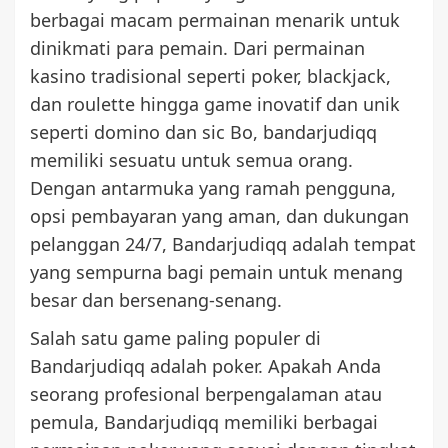
berbagai macam permainan menarik untuk
dinikmati para pemain. Dari permainan
kasino tradisional seperti poker, blackjack,
dan roulette hingga game inovatif dan unik
seperti domino dan sic Bo, bandarjudiqq
memiliki sesuatu untuk semua orang.
Dengan antarmuka yang ramah pengguna,
opsi pembayaran yang aman, dan dukungan
pelanggan 24/7, Bandarjudiqq adalah tempat
yang sempurna bagi pemain untuk menang
besar dan bersenang-senang.
Salah satu game paling populer di
Bandarjudiqq adalah poker. Apakah Anda
seorang profesional berpengalaman atau
pemula, Bandarjudiqq memiliki berbagai