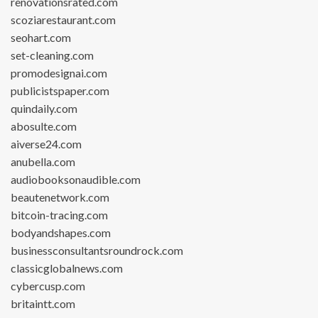
renovationsrated.com
scoziarestaurant.com
seohart.com
set-cleaning.com
promodesignai.com
publicistspaper.com
quindaily.com
abosulte.com
aiverse24.com
anubella.com
audiobooksonaudible.com
beautenetwork.com
bitcoin-tracing.com
bodyandshapes.com
businessconsultantsroundrock.com
classicglobalnews.com
cybercusp.com
britaintt.com