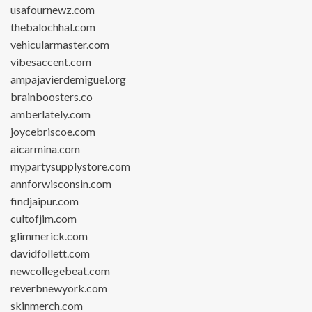
usafournewz.com
thebalochhal.com
vehicularmaster.com
vibesaccent.com
ampajavierdemiguel.org
brainboosters.co
amberlately.com
joycebriscoe.com
aicarmina.com
mypartysupplystore.com
annforwisconsin.com
findjaipur.com
cultofjim.com
glimmerick.com
davidfollett.com
newcollegebeat.com
reverbnewyork.com
skinmerch.com