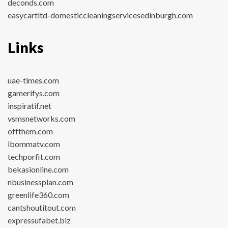
deconds.com
easycartltd-domesticcleaningservicesedinburgh.com
Links
uae-times.com
gamerifys.com
inspiratif.net
vsmsnetworks.com
offthem.com
ibommatv.com
techporfit.com
bekasionline.com
nbusinessplan.com
greenlife360.com
cantshoutitout.com
expressufabet.biz