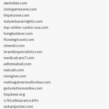
dantella6.com
slotsgamesone.com
hispinzone.com
kalyanbazarnights.com
top-online-casino-usa.com
honghuidoor.com
flowingtravel.com
nineniki.com
brandiospecialists.com
medicalcare7.com
adtennaball.com
nabzah.com
mongive.com
matkagameresultsview.com
getsolutionsonline.com
hispinner.org
criticalinsurance.info
nokariposter.com