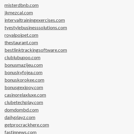
misterdbnb.com
jkmezcal.com
intervaltrainingexercises.com
tyestylebusinesssolutions.com
royalpoipet.com
thestaurant.com
bestlinktrackingsoftware.com
clublubupoo.com
bonusmazijeu.com
bonuskyfojea.com
bonuskorokee.com
bonusgexipoy.com
casinorelaxluxe.com
clubetechplay.com
domdombd.com
dailyplayz.com
getprocrackhere.com
fastinnews.com