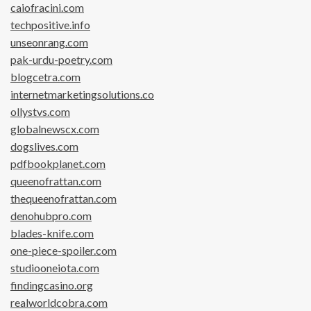
caiofracini.com
techpositive.info
unseonrang.com
pak-urdu-poetry.com
blogcetra.com
internetmarketingsolutions.co
ollystvs.com
globalnewscx.com
dogslives.com
pdfbookplanet.com
queenofrattan.com
thequeenofrattan.com
denohubpro.com
blades-knife.com
one-piece-spoiler.com
studiooneiota.com
findingcasino.org
realworldcobra.com