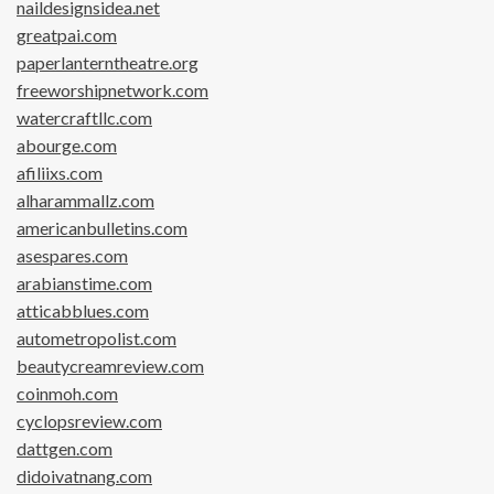
naildesignsidea.net
greatpai.com
paperlanterntheatre.org
freeworshipnetwork.com
watercraftllc.com
abourge.com
afiliixs.com
alharammallz.com
americanbulletins.com
asespares.com
arabianstime.com
atticabblues.com
autometropolist.com
beautycreamreview.com
coinmoh.com
cyclopsreview.com
dattgen.com
didoivatnang.com