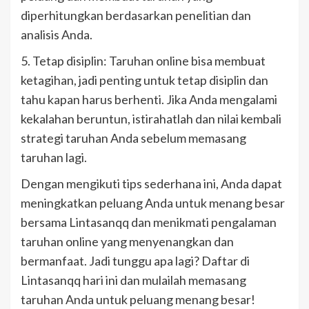
diperhitungkan berdasarkan penelitian dan
analisis Anda.
5. Tetap disiplin: Taruhan online bisa membuat
ketagihan, jadi penting untuk tetap disiplin dan
tahu kapan harus berhenti. Jika Anda mengalami
kekalahan beruntun, istirahatlah dan nilai kembali
strategi taruhan Anda sebelum memasang
taruhan lagi.
Dengan mengikuti tips sederhana ini, Anda dapat
meningkatkan peluang Anda untuk menang besar
bersama Lintasanqq dan menikmati pengalaman
taruhan online yang menyenangkan dan
bermanfaat. Jadi tunggu apa lagi? Daftar di
Lintasanqq hari ini dan mulailah memasang
taruhan Anda untuk peluang menang besar!