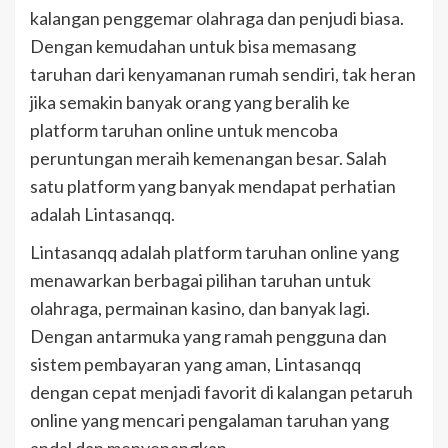
kalangan penggemar olahraga dan penjudi biasa.
Dengan kemudahan untuk bisa memasang
taruhan dari kenyamanan rumah sendiri, tak heran
jika semakin banyak orang yang beralih ke
platform taruhan online untuk mencoba
peruntungan meraih kemenangan besar. Salah
satu platform yang banyak mendapat perhatian
adalah Lintasanqq.
Lintasanqq adalah platform taruhan online yang
menawarkan berbagai pilihan taruhan untuk
olahraga, permainan kasino, dan banyak lagi.
Dengan antarmuka yang ramah pengguna dan
sistem pembayaran yang aman, Lintasanqq
dengan cepat menjadi favorit di kalangan petaruh
online yang mencari pengalaman taruhan yang
andal dan menyenangkan.