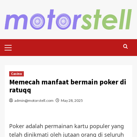
Skip
to
content
Primary
Menu
Casino
Memecah manfaat bermain poker di
ratuqq
admin@motorstell.com
May 28, 2025
Poker adalah permainan kartu populer yang
telah dinikmati oleh jutaan orang di seluruh