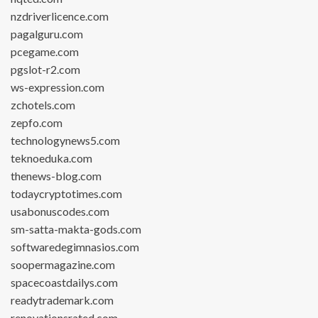
nzdriverlicence.com
pagalguru.com
pcegame.com
pgslot-r2.com
ws-expression.com
zchotels.com
zepfo.com
technologynews5.com
teknoeduka.com
thenews-blog.com
todaycryptotimes.com
usabonuscodes.com
sm-satta-makta-gods.com
softwaredegimnasios.com
soopermagazine.com
spacecoastdailys.com
readytrademark.com
renovationsrated.com