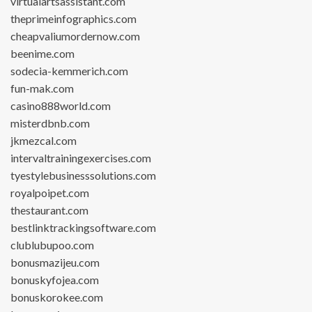
virtualartsassistant.com
theprimeinfographics.com
cheapvaliumordernow.com
beenime.com
sodecia-kemmerich.com
fun-mak.com
casino888world.com
misterdbnb.com
jkmezcal.com
intervaltrainingexercises.com
tyestylebusinesssolutions.com
royalpoipet.com
thestaurant.com
bestlinktrackingsoftware.com
clublubupoo.com
bonusmazijeu.com
bonuskyfojea.com
bonuskorokee.com