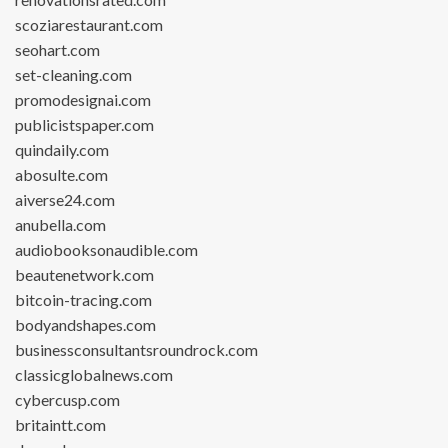
scoziarestaurant.com
seohart.com
set-cleaning.com
promodesignai.com
publicistspaper.com
quindaily.com
abosulte.com
aiverse24.com
anubella.com
audiobooksonaudible.com
beautenetwork.com
bitcoin-tracing.com
bodyandshapes.com
businessconsultantsroundrock.com
classicglobalnews.com
cybercusp.com
britaintt.com