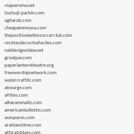
viajearoma.net
tsutsuji-parkin.com
agharab.com
cheapammousa.com
thepositiveladiessoccerclub.com
recetasdecocinafaciles.com
naildesignsidea.net
greatpai.com
paperlanterntheatre.org
freeworshipnetwork.com
watercraftllc.com
abourge.com
afiliixs.com
alharammallz.com
americanbulletins.com
asespares.com
arabianstime.com
atticabblues.com