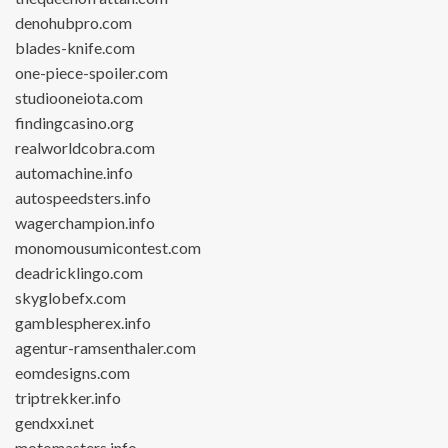
denohubpro.com
blades-knife.com
one-piece-spoiler.com
studiooneiota.com
findingcasino.org
realworldcobra.com
automachine.info
autospeedsters.info
wagerchampion.info
monomousumicontest.com
deadricklingo.com
skyglobefx.com
gamblespherex.info
agentur-ramsenthaler.com
eomdesigns.com
triptrekker.info
gendxxi.net
motomasters.info