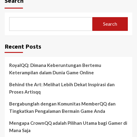
Search
Search
Recent Posts
RoyalQQ: Dimana Keberuntungan Bertemu
Keterampilan dalam Dunia Game Online
Behind the Art: Melihat Lebih Dekat Inspirasi dan
Proses Artisqq
Bergabunglah dengan Komunitas MemberQQ dan
Tingkatkan Pengalaman Bermain Game Anda
Mengapa CrownQQ adalah Pilihan Utama bagi Gamer di
Mana Saja