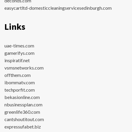
deconds.com
easycartltd-domesticcleaningservicesedinburgh.com
Links
uae-times.com
gamerifys.com
inspiratif.net
vsmsnetworks.com
offthem.com
ibommatv.com
techporfit.com
bekasionline.com
nbusinessplan.com
greenlife360.com
cantshoutitout.com
expressufabet.biz