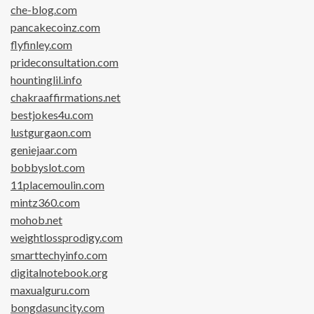
che-blog.com
pancakecoinz.com
flyfinley.com
prideconsultation.com
hountinglil.info
chakraaffirmations.net
bestjokes4u.com
lustgurgaon.com
geniejaar.com
bobbyslot.com
11placemoulin.com
mintz360.com
mohob.net
weightlossprodigy.com
smarttechyinfo.com
digitalnotebook.org
maxualguru.com
bongdasuncity.com