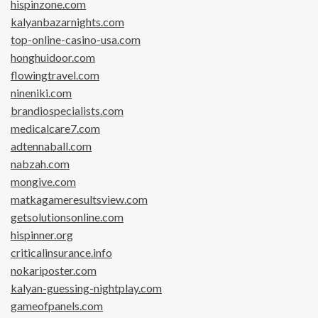
hispinzone.com
kalyanbazarnights.com
top-online-casino-usa.com
honghuidoor.com
flowingtravel.com
nineniki.com
brandiospecialists.com
medicalcare7.com
adtennaball.com
nabzah.com
mongive.com
matkagameresultsview.com
getsolutionsonline.com
hispinner.org
criticalinsurance.info
nokariposter.com
kalyan-guessing-nightplay.com
gameofpanels.com