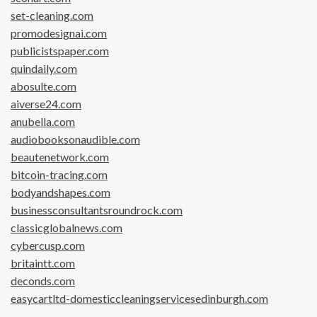
set-cleaning.com
promodesignai.com
publicistspaper.com
quindaily.com
abosulte.com
aiverse24.com
anubella.com
audiobooksonaudible.com
beautenetwork.com
bitcoin-tracing.com
bodyandshapes.com
businessconsultantsroundrock.com
classicglobalnews.com
cybercusp.com
britaintt.com
deconds.com
easycartltd-domesticcleaningservicesedinburgh.com