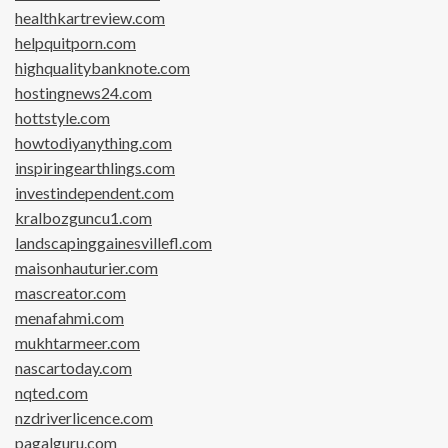
healthkartreview.com
helpquitporn.com
highqualitybanknote.com
hostingnews24.com
hottstyle.com
howtodiyanything.com
inspiringearthlings.com
investindependent.com
kralbozguncu1.com
landscapinggainesvillefl.com
maisonhauturier.com
mascreator.com
menafahmi.com
mukhtarmeer.com
nascartoday.com
nqted.com
nzdriverlicence.com
pagalguru.com