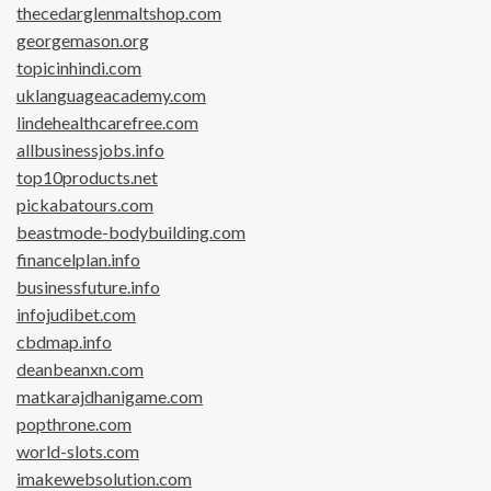
thecedarglenmaltshop.com
georgemason.org
topicinhindi.com
uklanguageacademy.com
lindehealthcarefree.com
allbusinessjobs.info
top10products.net
pickabatours.com
beastmode-bodybuilding.com
financelplan.info
businessfuture.info
infojudibet.com
cbdmap.info
deanbeanxn.com
matkarajdhanigame.com
popthrone.com
world-slots.com
imakewebsolution.com