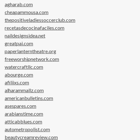
agharab.com
cheapammousa.com
thepositiveladiessoccerclub.com
recetasdecocinafaciles.com
naildesignsidea.net
greatpai.com
paperlanterntheatre.org
freeworshipnetwork.com
watercraftllc.com
abourge.com
afiliixs.com
alharammallz.com
americanbulletins.com
asespares.com
arabianstime.com
atticabblues.com
autometropolist.com
beautycreamreview.com