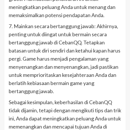
meningkatkan peluang Anda untuk menang dan
memaksimalkan potensi pendapatan Anda.
7. Mainkan secara bertanggung jawab: Akhirnya,
penting untuk diingat untuk bermain secara
bertanggung jawab di CebanQQ. Tetapkan
batasan untuk diri sendiri dan ketahui kapan harus
pergi. Game harus menjadi pengalaman yang
menyenangkan dan menyenangkan, jadi pastikan
untuk memprioritaskan kesejahteraan Anda dan
berlatih kebiasaan bermain game yang
bertanggung jawab.
Sebagai kesimpulan, keberhasilan di CebanQQ
tidak dijamin, tetapi dengan mengikuti tips dan trik
ini, Anda dapat meningkatkan peluang Anda untuk
memenangkan dan mencapai tujuan Anda di