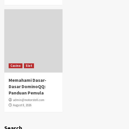
Casino
Slot
Memahami Dasar-
Dasar DominoQQ:
Panduan Pemula
admin@motorstell.com
August 8, 2026
Search