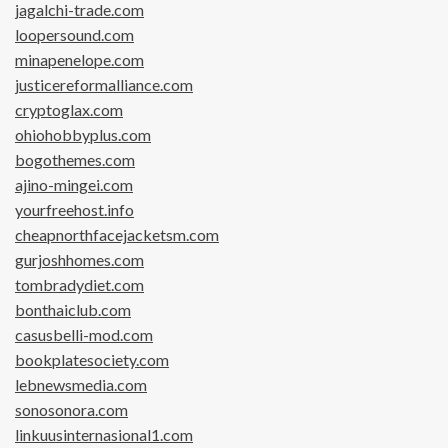
jagalchi-trade.com
loopersound.com
minapenelope.com
justicereformalliance.com
cryptoglax.com
ohiohobbyplus.com
bogothemes.com
ajino-mingei.com
yourfreehost.info
cheapnorthfacejacketsm.com
gurjoshhomes.com
tombradydiet.com
bonthaiclub.com
casusbelli-mod.com
bookplatesociety.com
lebnewsmedia.com
sonosonora.com
linkuusinternasional1.com