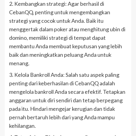
2. Kembangkan strategi: Agar berhasil di
CebanQQ, penting untuk mengembangkan
strategi yang cocok untuk Anda. Baik itu
menggertak dalam poker atau menghitung ubin di
domino, memiliki strategi di tempat dapat
membantu Anda membuat keputusan yang lebih
baik dan meningkatkan peluang Anda untuk
menang.
3. Kelola Bankroll Anda: Salah satu aspek paling
penting dari keberhasilan di CebanQQ adalah
mengelola bankroll Anda secara efektif. Tetapkan
anggaran untuk diri sendiri dan tetap berpegang
pada itu. Hindari mengejar kerugian dan tidak
pernah bertaruh lebih dari yang Anda mampu
kehilangan.