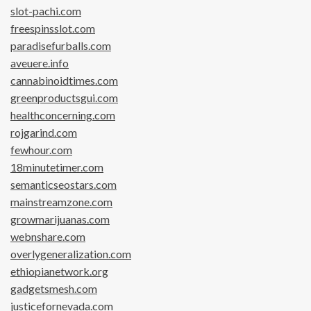
slot-pachi.com
freespinsslot.com
paradisefurballs.com
aveuere.info
cannabinoidtimes.com
greenproductsgui.com
healthconcerning.com
rojgarind.com
fewhour.com
18minutetimer.com
semanticseostars.com
mainstreamzone.com
growmarijuanas.com
webnshare.com
overlygeneralization.com
ethiopianetwork.org
gadgetsmesh.com
justicefornevada.com