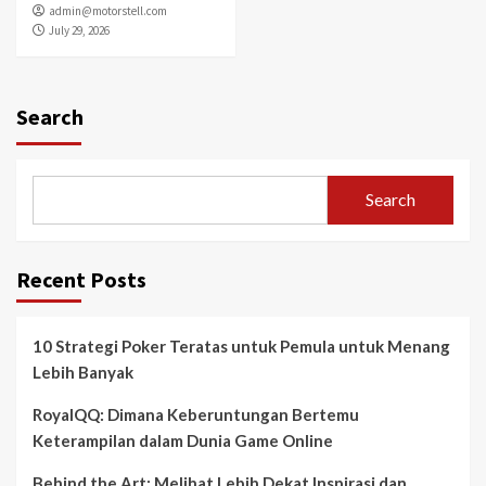
admin@motorstell.com
July 29, 2026
Search
Search
Recent Posts
10 Strategi Poker Teratas untuk Pemula untuk Menang
Lebih Banyak
RoyalQQ: Dimana Keberuntungan Bertemu
Keterampilan dalam Dunia Game Online
Behind the Art: Melihat Lebih Dekat Inspirasi dan