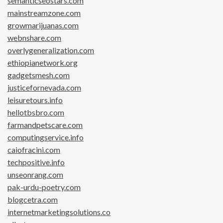
semanticseostars.com
mainstreamzone.com
growmarijuanas.com
webnshare.com
overlygeneralization.com
ethiopianetwork.org
gadgetsmesh.com
justicefornevada.com
leisuretours.info
hellotbsbro.com
farmandpetscare.com
computingservice.info
caiofracini.com
techpositive.info
unseonrang.com
pak-urdu-poetry.com
blogcetra.com
internetmarketingsolutions.co