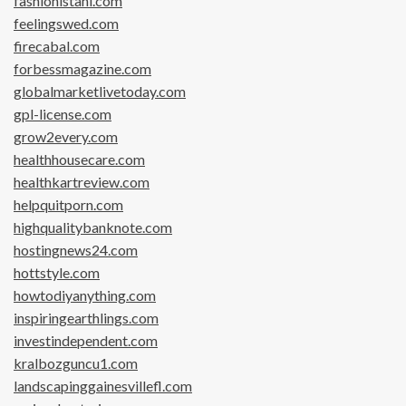
fashionistani.com
feelingswed.com
firecabal.com
forbessmagazine.com
globalmarketlivetoday.com
gpl-license.com
grow2every.com
healthhousecare.com
healthkartreview.com
helpquitporn.com
highqualitybanknote.com
hostingnews24.com
hottstyle.com
howtodiyanything.com
inspiringearthlings.com
investindependent.com
kralbozguncu1.com
landscapinggainesvillefl.com