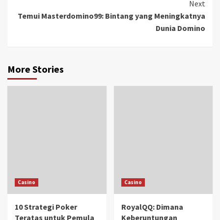
Next
Temui Masterdomino99: Bintang yang Meningkatnya
Dunia Domino
More Stories
Casino
Casino
10 Strategi Poker
RoyalQQ: Dimana
Teratas untuk Pemula
Keberuntungan