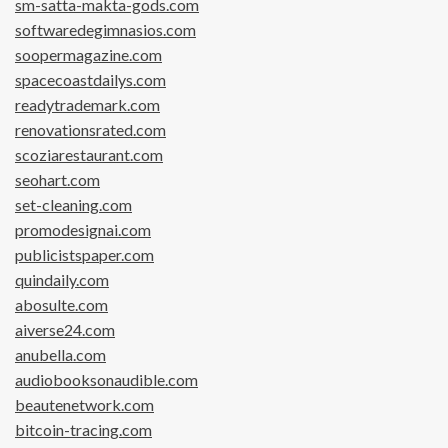
sm-satta-makta-gods.com
softwaredegimnasios.com
soopermagazine.com
spacecoastdailys.com
readytrademark.com
renovationsrated.com
scoziarestaurant.com
seohart.com
set-cleaning.com
promodesignai.com
publicistspaper.com
quindaily.com
abosulte.com
aiverse24.com
anubella.com
audiobooksonaudible.com
beautenetwork.com
bitcoin-tracing.com