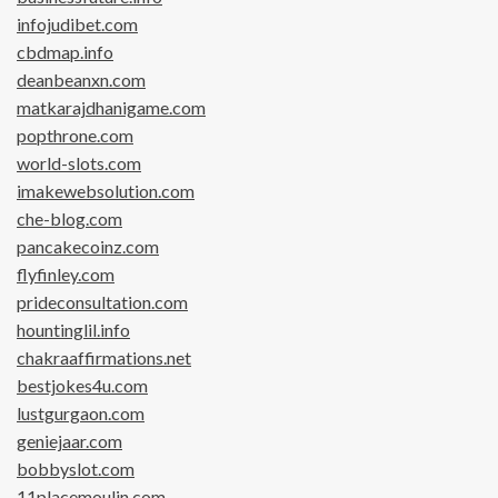
infojudibet.com
cbdmap.info
deanbeanxn.com
matkarajdhanigame.com
popthrone.com
world-slots.com
imakewebsolution.com
che-blog.com
pancakecoinz.com
flyfinley.com
prideconsultation.com
hountinglil.info
chakraaffirmations.net
bestjokes4u.com
lustgurgaon.com
geniejaar.com
bobbyslot.com
11placemoulin.com