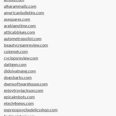
alharammallz.com
americanbulletins.com
asespares.com
arabianstime.com
atticabblues.com
autometropolist.com
beautycreamreview.com
coinmoh.com
cyclopsreview.com
dattgen.com
didoivatnang.com
dogsbarks.com
dwmsoftwarehouse.com
enjoytroyjackson.com
epicaimbots.com
etech4news.com
expresspsychedelicsshop.com