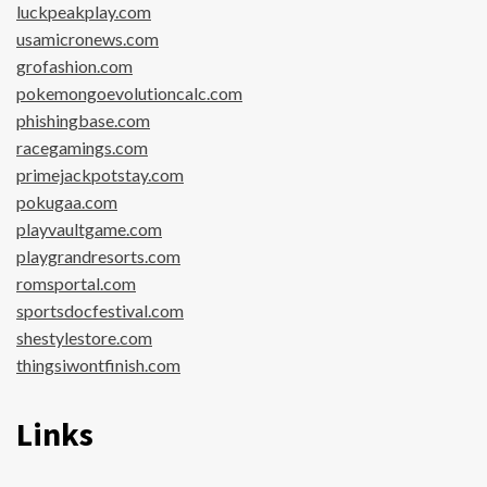
luckpeakplay.com
usamicronews.com
grofashion.com
pokemongoevolutioncalc.com
phishingbase.com
racegamings.com
primejackpotstay.com
pokugaa.com
playvaultgame.com
playgrandresorts.com
romsportal.com
sportsdocfestival.com
shestylestore.com
thingsiwontfinish.com
Links