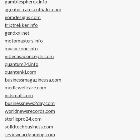
gamblespherex.info
agentur-ramsenthaler.com
eomdesigns.com
triptrekker.info
gendxxi.net
motomasters.info
mycarzone.info
vibecasaconcepts.com
quantum24.info
quantenki.com
businessmagazineusa.com
medicwellcare.com
vidsmall.com
businessnews2day.com
worldnewsrecords.com
sterilepro24.com
solidtechbusiness.com
reviewcardgaming.com