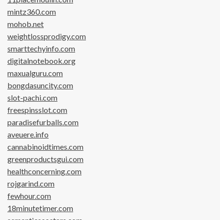
mintz360.com
mohob.net
weightlossprodigy.com
smarttechyinfo.com
digitalnotebook.org
maxualguru.com
bongdasuncity.com
slot-pachi.com
freespinsslot.com
paradisefurballs.com
aveuere.info
cannabinoidtimes.com
greenproductsgui.com
healthconcerning.com
rojgarind.com
fewhour.com
18minutetimer.com