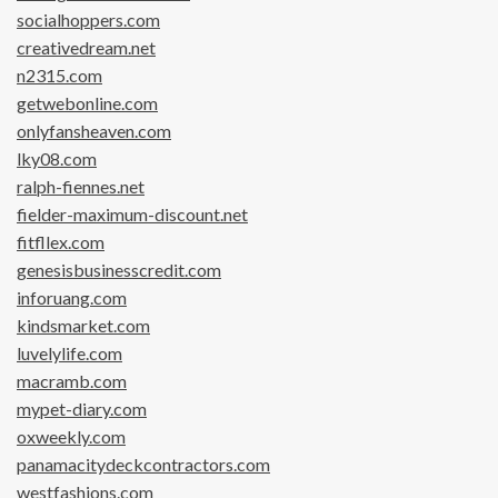
socialhoppers.com
creativedream.net
n2315.com
getwebonline.com
onlyfansheaven.com
lky08.com
ralph-fiennes.net
fielder-maximum-discount.net
fitfllex.com
genesisbusinesscredit.com
inforuang.com
kindsmarket.com
luvelylife.com
macramb.com
mypet-diary.com
oxweekly.com
panamacitydeckcontractors.com
westfashions.com