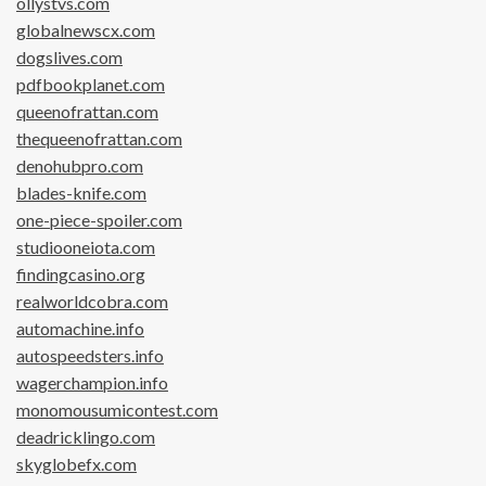
ollystvs.com
globalnewscx.com
dogslives.com
pdfbookplanet.com
queenofrattan.com
thequeenofrattan.com
denohubpro.com
blades-knife.com
one-piece-spoiler.com
studiooneiota.com
findingcasino.org
realworldcobra.com
automachine.info
autospeedsters.info
wagerchampion.info
monomousumicontest.com
deadricklingo.com
skyglobefx.com