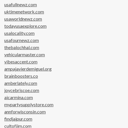
usafullnewz.com
uktimenetwork.com
usaworldnewz.com
todayusaexplore.com
usalocality.com
usafournewz.com
thebalochhal.com
vehicularmaster.com
vibesaccent.com
ampajavierdemiguel.org
brainboosters.co
amberlately.com
joycebriscoe.com
aicarmina.com
mypartysupplystore.com
annforwisconsin.com
findjaipur.com
cultofjim.com