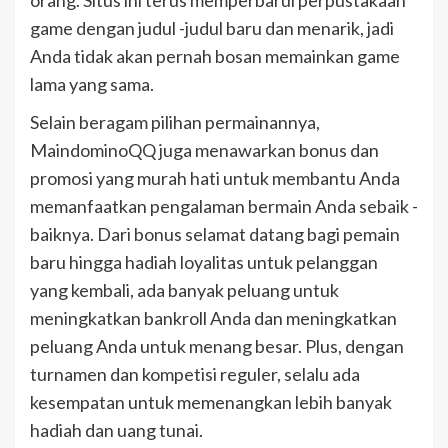
game dengan judul -judul baru dan menarik, jadi
Anda tidak akan pernah bosan memainkan game
lama yang sama.
Selain beragam pilihan permainannya,
MaindominoQQ juga menawarkan bonus dan
promosi yang murah hati untuk membantu Anda
memanfaatkan pengalaman bermain Anda sebaik -
baiknya. Dari bonus selamat datang bagi pemain
baru hingga hadiah loyalitas untuk pelanggan
yang kembali, ada banyak peluang untuk
meningkatkan bankroll Anda dan meningkatkan
peluang Anda untuk menang besar. Plus, dengan
turnamen dan kompetisi reguler, selalu ada
kesempatan untuk memenangkan lebih banyak
hadiah dan uang tunai.