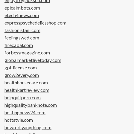
enjoytroyjackson.com
epicaimbots.com
etech4news.com
expresspsychedelicsshop.com
fashionistani.com
feelingswed.com
firecabal.com
forbessmagazine.com
globalmarketlivetoday.com
gpl-license.com
grow2every.com
healthhousecare.com
healthkartreview.com
helpquitporn.com
highqualitybanknote.com
hostingnews24.com
hottstyle.com
howtodiyanything.com