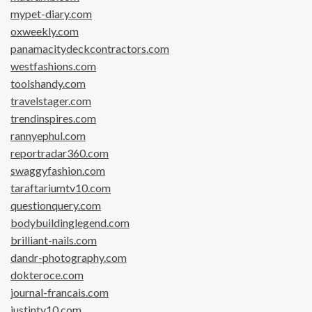
mypet-diary.com
oxweekly.com
panamacitydeckcontractors.com
westfashions.com
toolshandy.com
travelstager.com
trendinspires.com
rannyephul.com
reportradar360.com
swaggyfashion.com
taraftariumtv10.com
questionquery.com
bodybuildinglegend.com
brilliant-nails.com
dandr-photography.com
dokteroce.com
journal-francais.com
justintv10.com