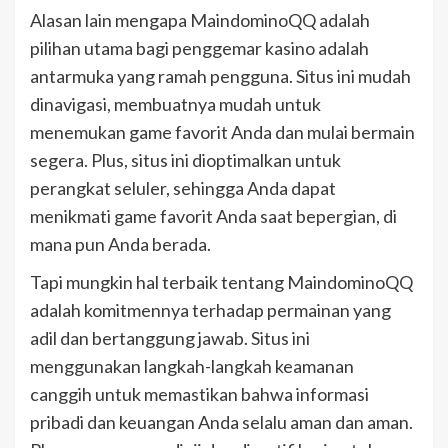
Alasan lain mengapa MaindominoQQ adalah
pilihan utama bagi penggemar kasino adalah
antarmuka yang ramah pengguna. Situs ini mudah
dinavigasi, membuatnya mudah untuk
menemukan game favorit Anda dan mulai bermain
segera. Plus, situs ini dioptimalkan untuk
perangkat seluler, sehingga Anda dapat
menikmati game favorit Anda saat bepergian, di
mana pun Anda berada.
Tapi mungkin hal terbaik tentang MaindominoQQ
adalah komitmennya terhadap permainan yang
adil dan bertanggung jawab. Situs ini
menggunakan langkah-langkah keamanan
canggih untuk memastikan bahwa informasi
pribadi dan keuangan Anda selalu aman dan aman.