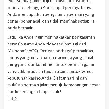
Plus, semua game diuji dan disertifikasi untuk
keadilan, sehingga Anda dapat percaya bahwa
Anda mendapatkan pengalaman bermain yang
benar -benar acak dan tidak memihak setiap kali
Anda bermain.
Jadi, jika Anda ingin meningkatkan pengalaman
bermain game Anda, tidak terlihat lagi dari
MaindominoQQ. Dengan berbagai permainan,
bonus yang murah hati, antarmuka yang ramah
pengguna, dan komitmen untuk bermain game
yang adil, ini adalah tujuan utama untuk semua
kebutuhan kasino Anda. Daftar hari ini dan
mulailah bermain jalan menuju kemenangan besar
dan kesenangan tanpa akhir!
[ad_2]