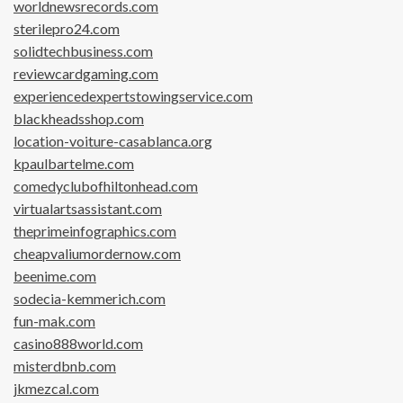
worldnewsrecords.com
sterilepro24.com
solidtechbusiness.com
reviewcardgaming.com
experiencedexpertstowingservice.com
blackheadsshop.com
location-voiture-casablanca.org
kpaulbartelme.com
comedyclubofhiltonhead.com
virtualartsassistant.com
theprimeinfographics.com
cheapvaliumordernow.com
beenime.com
sodecia-kemmerich.com
fun-mak.com
casino888world.com
misterdbnb.com
jkmezcal.com