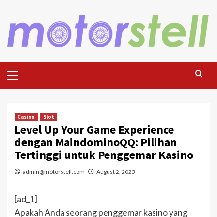
Skip
to
content
Primary
Menu
Casino
Slot
Level Up Your Game Experience
dengan MaindominoQQ: Pilihan
Tertinggi untuk Penggemar Kasino
admin@motorstell.com
August 2, 2025
[ad_1]
Apakah Anda seorang penggemar kasino yang