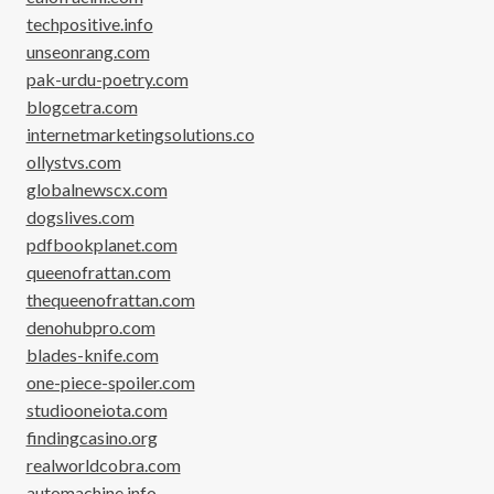
techpositive.info
unseonrang.com
pak-urdu-poetry.com
blogcetra.com
internetmarketingsolutions.co
ollystvs.com
globalnewscx.com
dogslives.com
pdfbookplanet.com
queenofrattan.com
thequeenofrattan.com
denohubpro.com
blades-knife.com
one-piece-spoiler.com
studiooneiota.com
findingcasino.org
realworldcobra.com
automachine.info