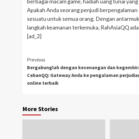
berbagai macam game, hadiah uang tunai yang
Apakah Anda seorang penjudi berpengalaman a
sesuatu untuk semua orang. Dengan antarmuk
langkah keamanan terkemuka, RahAsiaQQ adalah
[ad_2]
Continue
Previous
Bergabunglah dengan kesenangan dan kegembira
Reading
CebanQQ: Gateway Anda ke pengalaman perjudia
online terbaik
More Stories