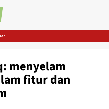
ker
qq: menyelam
lam fitur dan
rm