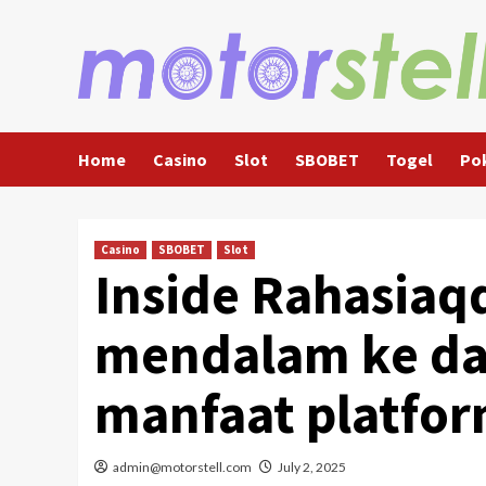
Skip
to
content
Home
Casino
Slot
SBOBET
Togel
Po
Casino
SBOBET
Slot
Inside Rahasia
mendalam ke da
manfaat platfo
admin@motorstell.com
July 2, 2025