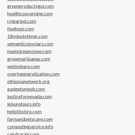
greenproductsgui.com
healthconcerning.com
rojgarind.com
fewhour.com
18minutetimer.com
semanticseostars.com
mainstreamzone.com
growmarijuanas.com
webnshare.com
overlygeneralization.com
ethiopianetwork.org
gadgetsmesh.com
justicefornevada.com
leisuretours.info
hellotbsbro.com
farmandpetscare.com
computingservice.info
caiofracini.com