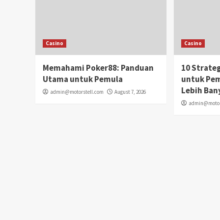
Casino
Casino
Memahami Poker88: Panduan
10 Strate
Utama untuk Pemula
untuk Pe
Lebih Ban
admin@motorstell.com
August 7, 2026
admin@motor