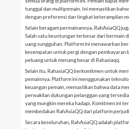
semua orang di platform ini. Pemain dapat mem
tunggal dan multipemain. Ini memastikan ba
dengan preferensi dan tingkat keterampilan m
Selain beragam permainannya, RahAsiaQQ jug
Salah satu keuntungan terbesar dari bermai
uang sungguhan. Platform ini menawarkan ber
kesempatan untuk pergi dengan pembayaran b
peluang untuk menang besar di Rahasiaqq.
Selain itu, RahasiaQQ berkomitmen untuk men
pemainnya. Platform ini menggunakan teknologi
keuangan pemain, memastikan bahwa data merek
perwakilan dukungan pelanggan yang tersedi
yang mungkin mereka hadapi. Komitmen ini te
membedakan RahAsiaQQ dari platform perjudia
Secara keseluruhan, RahAsiaQQ adalah platfo