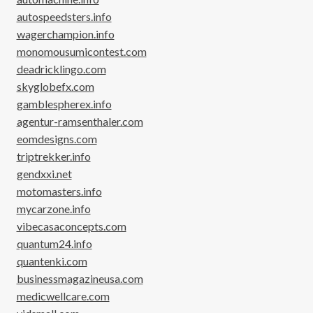
autospeedsters.info
wagerchampion.info
monomousumicontest.com
deadricklingo.com
skyglobefx.com
gamblespherex.info
agentur-ramsenthaler.com
eomdesigns.com
triptrekker.info
gendxxi.net
motomasters.info
mycarzone.info
vibecasaconcepts.com
quantum24.info
quantenki.com
businessmagazineusa.com
medicwellcare.com