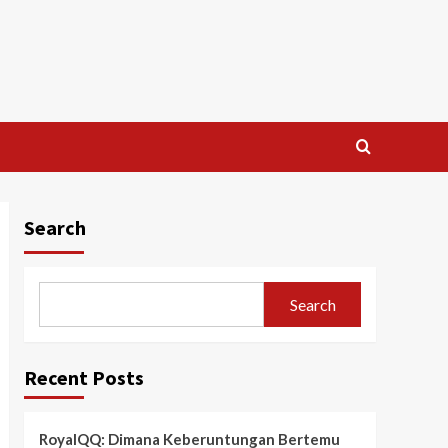
Search
Search
Recent Posts
RoyalQQ: Dimana Keberuntungan Bertemu