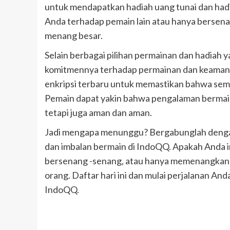
untuk mendapatkan hadiah uang tunai dan hadi
Anda terhadap pemain lain atau hanya berse
menang besar.
Selain berbagai pilihan permainan dan hadi
komitmennya terhadap permainan dan keamanan
enkripsi terbaru untuk memastikan bahwa semu
Pemain dapat yakin bahwa pengalaman berma
tetapi juga aman dan aman.
Jadi mengapa menunggu? Bergabunglah denga
dan imbalan bermain di IndoQQ. Apakah Anda i
bersenang -senang, atau hanya memenangkan 
orang. Daftar hari ini dan mulai perjalanan 
IndoQQ.