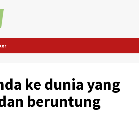
ker
nda ke dunia yang
dan beruntung