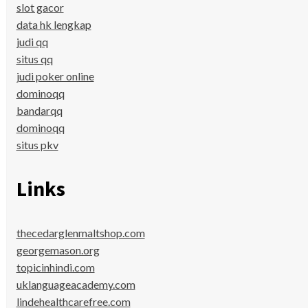
slot gacor
data hk lengkap
judi qq
situs qq
judi poker online
dominoqq
bandarqq
dominoqq
situs pkv
Links
thecedarglenmaltshop.com
georgemason.org
topicinhindi.com
uklanguageacademy.com
lindehealthcarefree.com