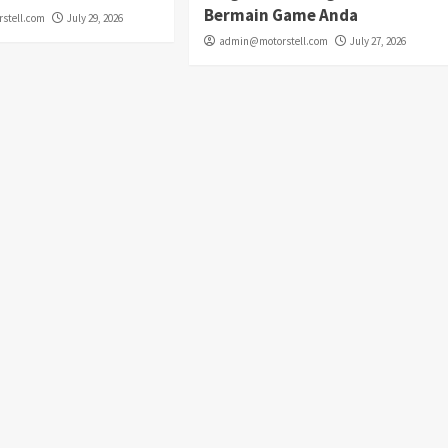
Bermain Game Anda
stell.com
July 29, 2026
admin@motorstell.com
July 27, 2026