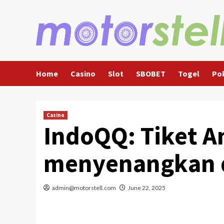
Skip
to
content
Home
Casino
Slot
SBOBET
Togel
Po
Casino
IndoQQ: Tiket A
menyenangkan 
admin@motorstell.com
June 22, 2025