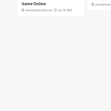
Game Online
admin@motor
admin@motorstell.com
July 30, 2026