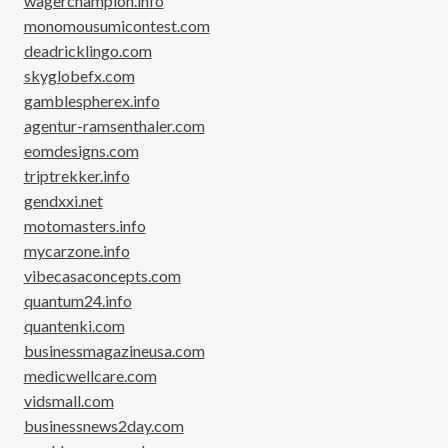
wagerchampion.info
monomousumicontest.com
deadricklingo.com
skyglobefx.com
gamblespherex.info
agentur-ramsenthaler.com
eomdesigns.com
triptrekker.info
gendxxi.net
motomasters.info
mycarzone.info
vibecasaconcepts.com
quantum24.info
quantenki.com
businessmagazineusa.com
medicwellcare.com
vidsmall.com
businessnews2day.com