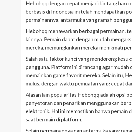
Hebohqq dengan cepat menjadi bintang baru di 
berbasis di Indonesia ini telah mendapatkan p
permainannya, antarmuka yang ramah penggun
Hebohqq menawarkan berbagai permainan, ter
lainnya. Pemain dapat dengan mudah mengakses 
mereka, memungkinkan mereka menikmati permai
Salah satu faktor kunci yang mendorong kes
pengguna. Platform ini dirancang agar muda
memainkan game favorit mereka. Selain itu,
mulus, dengan waktu pemuatan yang cepat dan
Alasan lain popularitas Hebohqq adalah opsi
penyetoran dan penarikan menggunakan berba
elektronik. Hal ini memastikan bahwa pemain
saat bermain di platform.
Selain permainannya dan antarmuka yang ra