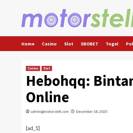
Skip
to
content
Home
Casino
Slot
SBOBET
Togel
Po
Casino
Slot
Hebohqq: Binta
Online
admin@motorstell.com
December 18, 2025
[ad_1]