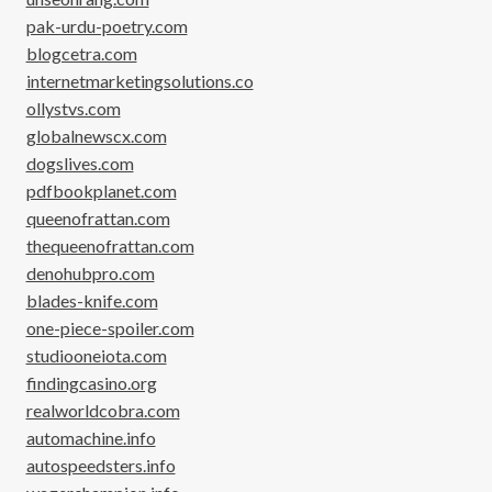
pak-urdu-poetry.com
blogcetra.com
internetmarketingsolutions.co
ollystvs.com
globalnewscx.com
dogslives.com
pdfbookplanet.com
queenofrattan.com
thequeenofrattan.com
denohubpro.com
blades-knife.com
one-piece-spoiler.com
studiooneiota.com
findingcasino.org
realworldcobra.com
automachine.info
autospeedsters.info