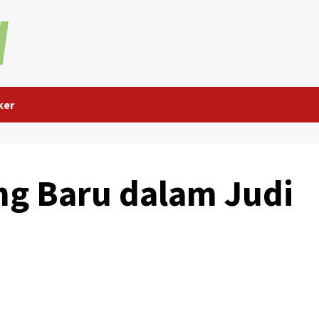
ker
ng Baru dalam Judi