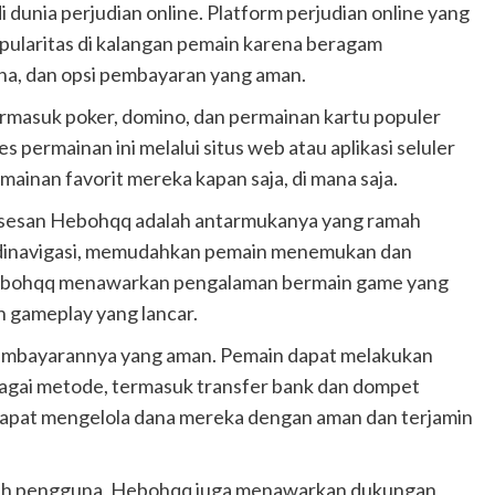
dunia perjudian online. Platform perjudian online yang
opularitas di kalangan pemain karena beragam
a, dan opsi pembayaran yang aman.
masuk poker, domino, dan permainan kartu populer
permainan ini melalui situs web atau aplikasi seluler
nan favorit mereka kapan saja, di mana saja.
uksesan Hebohqq adalah antarmukanya yang ramah
h dinavigasi, memudahkan pemain menemukan dan
 Hebohqq menawarkan pengalaman bermain game yang
 gameplay yang lancar.
 pembayarannya yang aman. Pemain dapat melakukan
gai metode, termasuk transfer bank dan dompet
 dapat mengelola dana mereka dengan aman dan terjamin
mah pengguna, Hebohqq juga menawarkan dukungan