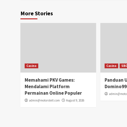
More Stories
Casino
Casino
SB
Memahami PKV Games:
Panduan 
Mendalami Platform
Domino99
Permainan Online Populer
admin@motor
admin@motorstell.com
August 9, 2026