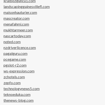
kralbozguncu1.com
landscapinggainesvillefl.com
maisonhauturier.com
mascreator.com
menafahmi.com
mukhtarmeer.com
nascartoday.com
nqted.com
nzdriverlicence.com
pagalguru.com
pcegame.com
pgslot-r2.com
ws-expression.com
zchotels.com
zepfo.com
technologynews5.com
teknoeduka.com
thenews-blog.com