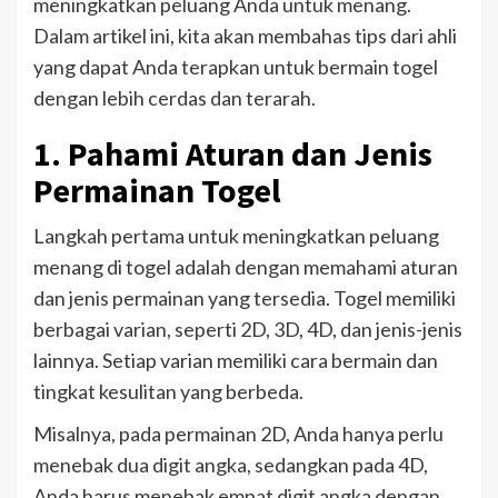
meningkatkan peluang Anda untuk menang.
Dalam artikel ini, kita akan membahas tips dari ahli
yang dapat Anda terapkan untuk bermain togel
dengan lebih cerdas dan terarah.
1. Pahami Aturan dan Jenis
Permainan Togel
Langkah pertama untuk meningkatkan peluang
menang di togel adalah dengan memahami aturan
dan jenis permainan yang tersedia. Togel memiliki
berbagai varian, seperti 2D, 3D, 4D, dan jenis-jenis
lainnya. Setiap varian memiliki cara bermain dan
tingkat kesulitan yang berbeda.
Misalnya, pada permainan 2D, Anda hanya perlu
menebak dua digit angka, sedangkan pada 4D,
Anda harus menebak empat digit angka dengan