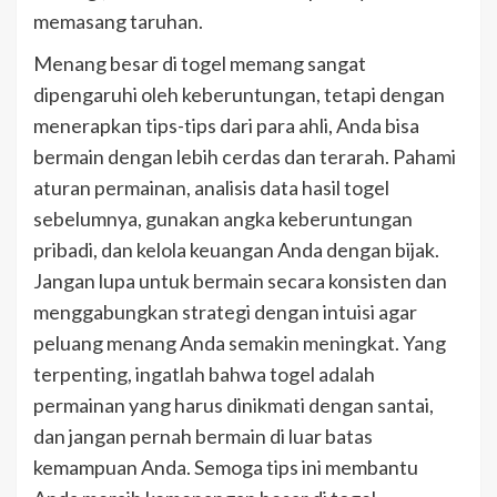
memasang taruhan.
Menang besar di togel memang sangat
dipengaruhi oleh keberuntungan, tetapi dengan
menerapkan tips-tips dari para ahli, Anda bisa
bermain dengan lebih cerdas dan terarah. Pahami
aturan permainan, analisis data hasil togel
sebelumnya, gunakan angka keberuntungan
pribadi, dan kelola keuangan Anda dengan bijak.
Jangan lupa untuk bermain secara konsisten dan
menggabungkan strategi dengan intuisi agar
peluang menang Anda semakin meningkat. Yang
terpenting, ingatlah bahwa togel adalah
permainan yang harus dinikmati dengan santai,
dan jangan pernah bermain di luar batas
kemampuan Anda. Semoga tips ini membantu