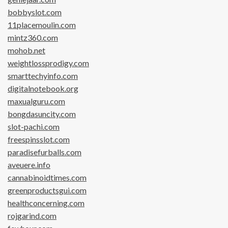
bobbyslot.com
11placemoulin.com
mintz360.com
mohob.net
weightlossprodigy.com
smarttechyinfo.com
digitalnotebook.org
maxualguru.com
bongdasuncity.com
slot-pachi.com
freespinsslot.com
paradisefurballs.com
aveuere.info
cannabinoidtimes.com
greenproductsgui.com
healthconcerning.com
rojgarind.com