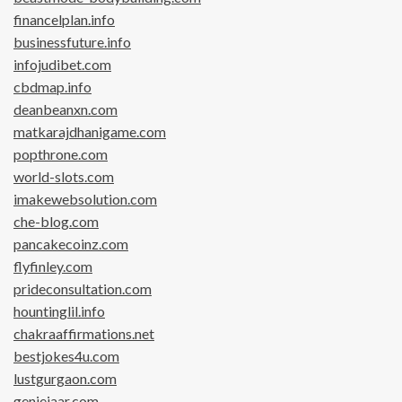
financelplan.info
businessfuture.info
infojudibet.com
cbdmap.info
deanbeanxn.com
matkarajdhanigame.com
popthrone.com
world-slots.com
imakewebsolution.com
che-blog.com
pancakecoinz.com
flyfinley.com
prideconsultation.com
hountinglil.info
chakraaffirmations.net
bestjokes4u.com
lustgurgaon.com
geniejaar.com