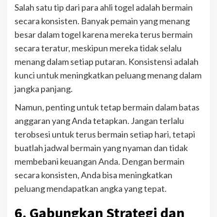
Salah satu tip dari para ahli togel adalah bermain
secara konsisten. Banyak pemain yang menang
besar dalam togel karena mereka terus bermain
secara teratur, meskipun mereka tidak selalu
menang dalam setiap putaran. Konsistensi adalah
kunci untuk meningkatkan peluang menang dalam
jangka panjang.
Namun, penting untuk tetap bermain dalam batas
anggaran yang Anda tetapkan. Jangan terlalu
terobsesi untuk terus bermain setiap hari, tetapi
buatlah jadwal bermain yang nyaman dan tidak
membebani keuangan Anda. Dengan bermain
secara konsisten, Anda bisa meningkatkan
peluang mendapatkan angka yang tepat.
6. Gabungkan Strategi dan