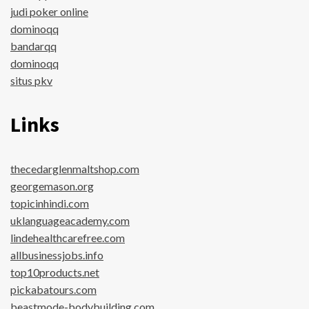
judi poker online
dominoqq
bandarqq
dominoqq
situs pkv
Links
thecedarglenmaltshop.com
georgemason.org
topicinhindi.com
uklanguageacademy.com
lindehealthcarefree.com
allbusinessjobs.info
top10products.net
pickabatours.com
beastmode-bodybuilding.com