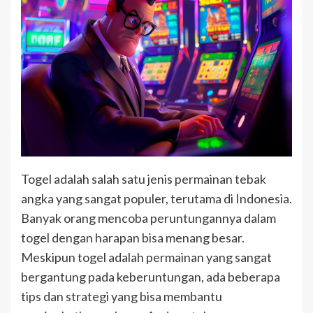
Togel adalah salah satu jenis permainan tebak
angka yang sangat populer, terutama di Indonesia.
Banyak orang mencoba peruntungannya dalam
togel dengan harapan bisa menang besar.
Meskipun togel adalah permainan yang sangat
bergantung pada keberuntungan, ada beberapa
tips dan strategi yang bisa membantu