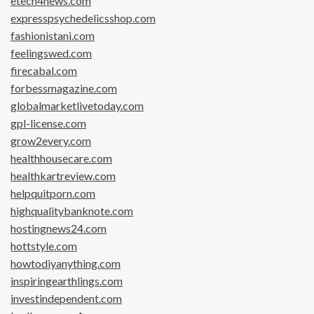
etech4news.com
expresspsychedelicsshop.com
fashionistani.com
feelingswed.com
firecabal.com
forbessmagazine.com
globalmarketlivetoday.com
gpl-license.com
grow2every.com
healthhousecare.com
healthkartreview.com
helpquitporn.com
highqualitybanknote.com
hostingnews24.com
hottstyle.com
howtodiyanything.com
inspiringearthlings.com
investindependent.com