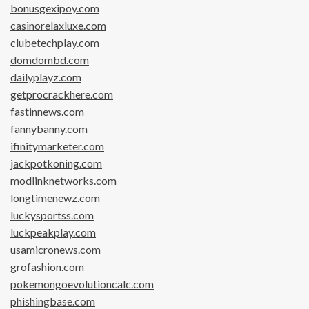
bonusgexipoy.com
casinorelaxluxe.com
clubetechplay.com
domdombd.com
dailyplayz.com
getprocrackhere.com
fastinnews.com
fannybanny.com
ifinitymarketer.com
jackpotkoning.com
modlinknetworks.com
longtimenewz.com
luckysportss.com
luckpeakplay.com
usamicronews.com
grofashion.com
pokemongoevolutioncalc.com
phishingbase.com