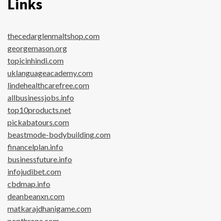
Links
thecedarglenmaltshop.com
georgemason.org
topicinhindi.com
uklanguageacademy.com
lindehealthcarefree.com
allbusinessjobs.info
top10products.net
pickabatours.com
beastmode-bodybuilding.com
financelplan.info
businessfuture.info
infojudibet.com
cbdmap.info
deanbeanxn.com
matkarajdhanigame.com
popthrone.com