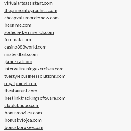
virtualartsassistant.com
theprimeinfographics.com
cheapvaliumordernow.com
beenime.com
sodecia-kemmerich.com
fun-mak.com
casino888world.com
misterdbnb.com
jkmezcal.com
intervaltrainingexercises.com
tyestylebusinesssolutions.com
royalpoipet.com
thestaurant.com
bestlinktrackingsoftware.com
clublubupoo.com
bonusmazijeu.com
bonuskyfojea.com
bonuskorokee.com