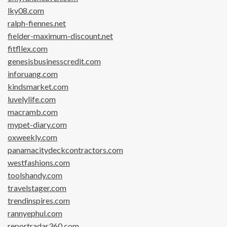
lky08.com
ralph-fiennes.net
fielder-maximum-discount.net
fitfllex.com
genesisbusinesscredit.com
inforuang.com
kindsmarket.com
luvelylife.com
macramb.com
mypet-diary.com
oxweekly.com
panamacitydeckcontractors.com
westfashions.com
toolshandy.com
travelstager.com
trendinspires.com
rannyephul.com
reportradar360.com