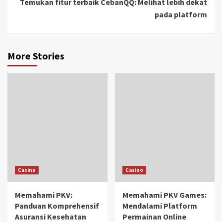
Temukan fitur terbaik CebanQQ: Melihat lebih dekat
pada platform
More Stories
Casino
Casino
Memahami PKV:
Memahami PKV Games:
Panduan Komprehensif
Mendalami Platform
Asuransi Kesehatan
Permainan Online