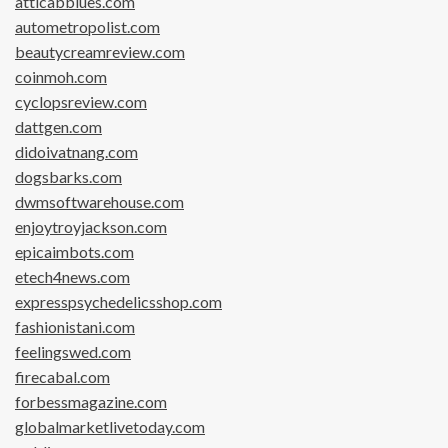
atticabblues.com
autometropolist.com
beautycreamreview.com
coinmoh.com
cyclopsreview.com
dattgen.com
didoivatnang.com
dogsbarks.com
dwmsoftwarehouse.com
enjoytroyjackson.com
epicaimbots.com
etech4news.com
expresspsychedelicsshop.com
fashionistani.com
feelingswed.com
firecabal.com
forbessmagazine.com
globalmarketlivetoday.com