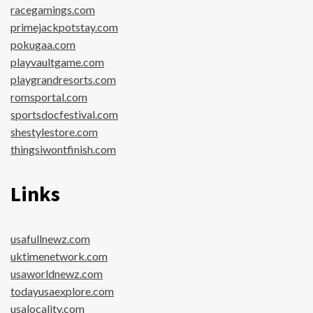
racegamings.com
primejackpotstay.com
pokugaa.com
playvaultgame.com
playgrandresorts.com
romsportal.com
sportsdocfestival.com
shestylestore.com
thingsiwontfinish.com
Links
usafullnewz.com
uktimenetwork.com
usaworldnewz.com
todayusaexplore.com
usalocality.com