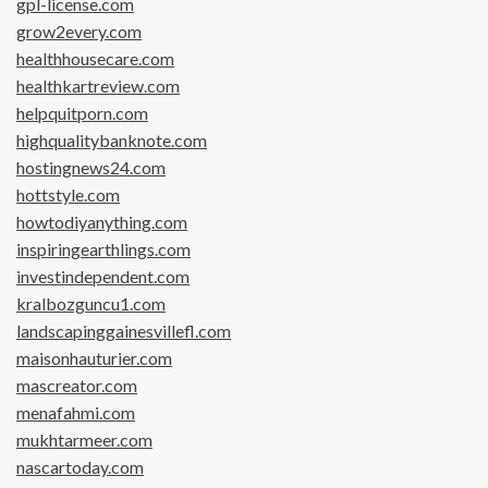
gpl-license.com
grow2every.com
healthhousecare.com
healthkartreview.com
helpquitporn.com
highqualitybanknote.com
hostingnews24.com
hottstyle.com
howtodiyanything.com
inspiringearthlings.com
investindependent.com
kralbozguncu1.com
landscapinggainesvillefl.com
maisonhauturier.com
mascreator.com
menafahmi.com
mukhtarmeer.com
nascartoday.com