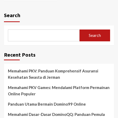
Search
Search
Recent Posts
Memahami PKV: Panduan Komprehensif Asuransi
Kesehatan Swasta di Jerman
Memahami PKV Games: Mendalami Platform Permainan
Online Populer
Panduan Utama Bermain Domino99 Online
Memahami Dasar-Dasar DominoQQ: Panduan Pemula