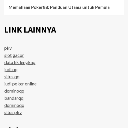
Memahami Poker88: Panduan Utama untuk Pemula
LINK LAINNYA
pkv
slot gacor
data hk lengkap
judi qq
situs qq
judi poker online
dominoqq
bandarqq
dominoqq
situs pkv