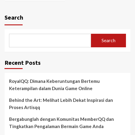
Search
Search
Recent Posts
RoyalQQ: Dimana Keberuntungan Bertemu
Keterampilan dalam Dunia Game Online
Behind the Art: Melihat Lebih Dekat Inspirasi dan
Proses Artisqq
Bergabunglah dengan Komunitas MemberQQ dan
Tingkatkan Pengalaman Bermain Game Anda