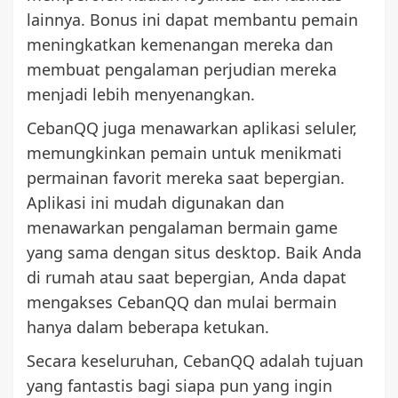
lainnya. Bonus ini dapat membantu pemain
meningkatkan kemenangan mereka dan
membuat pengalaman perjudian mereka
menjadi lebih menyenangkan.
CebanQQ juga menawarkan aplikasi seluler,
memungkinkan pemain untuk menikmati
permainan favorit mereka saat bepergian.
Aplikasi ini mudah digunakan dan
menawarkan pengalaman bermain game
yang sama dengan situs desktop. Baik Anda
di rumah atau saat bepergian, Anda dapat
mengakses CebanQQ dan mulai bermain
hanya dalam beberapa ketukan.
Secara keseluruhan, CebanQQ adalah tujuan
yang fantastis bagi siapa pun yang ingin