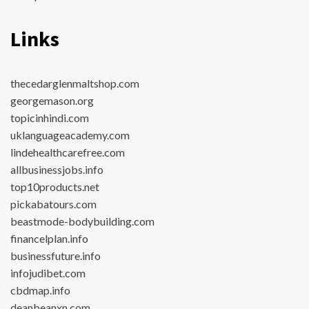
Links
thecedarglenmaltshop.com
georgemason.org
topicinhindi.com
uklanguageacademy.com
lindehealthcarefree.com
allbusinessjobs.info
top10products.net
pickabatours.com
beastmode-bodybuilding.com
financelplan.info
businessfuture.info
infojudibet.com
cbdmap.info
deanbeanxn.com