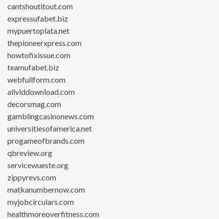
cantshoutitout.com
expressufabet.biz
mypuertoplata.net
thepioneerxpress.com
howtofixissue.com
teamufabet.biz
webfullform.com
allviddownload.com
decorsmag.com
gamblingcasinonews.com
universitiesofamerica.net
progameofbrands.com
qbreview.org
servicewueste.org
zippyrevs.com
matkanumbernow.com
myjobcirculars.com
healthmoreoverfitness.com