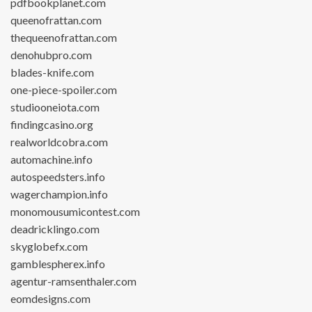
pdfbookplanet.com
queenofrattan.com
thequeenofrattan.com
denohubpro.com
blades-knife.com
one-piece-spoiler.com
studiooneiota.com
findingcasino.org
realworldcobra.com
automachine.info
autospeedsters.info
wagerchampion.info
monomousumicontest.com
deadricklingo.com
skyglobefx.com
gamblespherex.info
agentur-ramsenthaler.com
eomdesigns.com