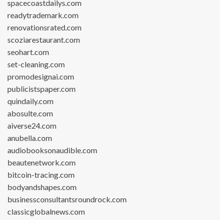
spacecoastdailys.com
readytrademark.com
renovationsrated.com
scoziarestaurant.com
seohart.com
set-cleaning.com
promodesignai.com
publicistspaper.com
quindaily.com
abosulte.com
aiverse24.com
anubella.com
audiobooksonaudible.com
beautenetwork.com
bitcoin-tracing.com
bodyandshapes.com
businessconsultantsroundrock.com
classicglobalnews.com