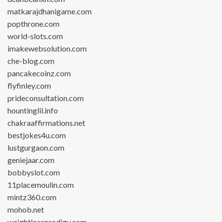
matkarajdhanigame.com
popthrone.com
world-slots.com
imakewebsolution.com
che-blog.com
pancakecoinz.com
flyfinley.com
prideconsultation.com
hountinglil.info
chakraaffirmations.net
bestjokes4u.com
lustgurgaon.com
geniejaar.com
bobbyslot.com
11placemoulin.com
mintz360.com
mohob.net
weightlossprodigy.com