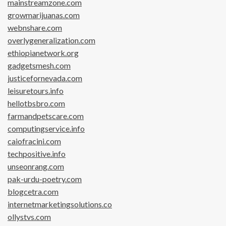
mainstreamzone.com
growmarijuanas.com
webnshare.com
overlygeneralization.com
ethiopianetwork.org
gadgetsmesh.com
justicefornevada.com
leisuretours.info
hellotbsbro.com
farmandpetscare.com
computingservice.info
caiofracini.com
techpositive.info
unseonrang.com
pak-urdu-poetry.com
blogcetra.com
internetmarketingsolutions.co
ollystvs.com