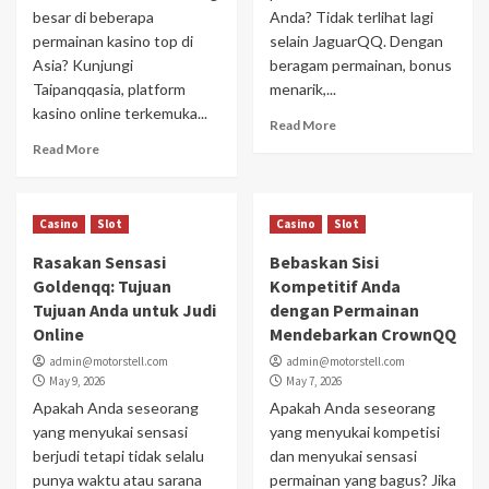
besar di beberapa
Anda? Tidak terlihat lagi
permainan kasino top di
selain JaguarQQ. Dengan
Asia? Kunjungi
beragam permainan, bonus
Taipanqqasia, platform
menarik,...
kasino online terkemuka...
Read More
Read More
Casino
Slot
Casino
Slot
Rasakan Sensasi
Bebaskan Sisi
Goldenqq: Tujuan
Kompetitif Anda
Tujuan Anda untuk Judi
dengan Permainan
Online
Mendebarkan CrownQQ
admin@motorstell.com
admin@motorstell.com
May 9, 2026
May 7, 2026
Apakah Anda seseorang
Apakah Anda seseorang
yang menyukai sensasi
yang menyukai kompetisi
berjudi tetapi tidak selalu
dan menyukai sensasi
punya waktu atau sarana
permainan yang bagus? Jika