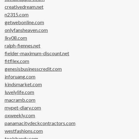
creativedream.net
n2315.com
getwebonline.com
onlyfansheaven.com
lky08.com
ralph-fiennes.net
fielder-maximum-discount.net
fitfllex.com
genesisbusinesscredit.com
inforuang.com
kindsmarket.com
luvelylife.com
macramb.com
mypet-diary.com
oxweekly.com
panamacitydeckcontractors.com
westfashions.com
toolshandy.com