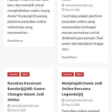
baru dan menarik untuk
admin@motorstell.com
May 14, 2026
menghabiskan waktu luang
Anda? Kunjungi Doyanqq,
Centralqq adalah platform
platform perjudian online
perjudian online yang
terkemuka yang
menawarkan berbagai
menawarkan...
macam permainan untuk
dinikmati para pemain. Dari
Read More
poker dan blackjack hingga
slot...
Read More
Casino
Slot
Casino
Slot
Rasakan Keseruan
Menjelajahi Dunia Judi
BandarQQ365: Game-
Online Bersama
Changer dalam Judi
LegendaQQ
Online
admin@motorstell.com
May 12, 2026
admin@motorstell.com
May 14, 2026
Perjudian online menjadi