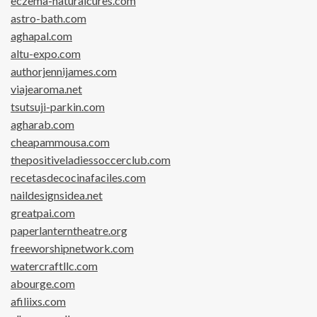
eczema-naturalcures.com
astro-bath.com
aghapal.com
altu-expo.com
authorjennijames.com
viajearoma.net
tsutsuji-parkin.com
agharab.com
cheapammousa.com
thepositiveladiessoccerclub.com
recetasdecocinafaciles.com
naildesignsidea.net
greatpai.com
paperlanterntheatre.org
freeworshipnetwork.com
watercraftllc.com
abourge.com
afiliixs.com