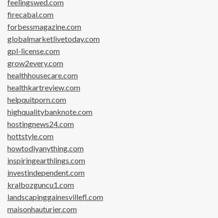
feelingswed.com
firecabal.com
forbessmagazine.com
globalmarketlivetoday.com
gpl-license.com
grow2every.com
healthhousecare.com
healthkartreview.com
helpquitporn.com
highqualitybanknote.com
hostingnews24.com
hottstyle.com
howtodiyanything.com
inspiringearthlings.com
investindependent.com
kralbozguncu1.com
landscapinggainesvillefl.com
maisonhauturier.com