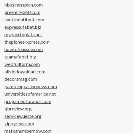
nbusinessplan.com
greenlife360.com
cantshoutitout.com
expressufabet.biz
mypuertoplata.net
thepioneerxpress.com
howtofixissue.com
teamufabet.biz
webfullform.com
allviddownload.com
decorsmag.com
gamblingcasinonews.com
universitiesofamerica.net
progameofbrands.com
qbreview.org
servicewueste.org
zippyrevs.com
matkanumbernow.com