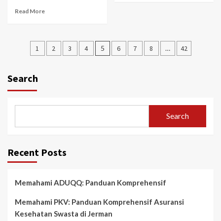
Read More
Posts
1
2
3
4
5
6
7
8
…
42
navigation
Search
Search
Recent Posts
Memahami ADUQQ: Panduan Komprehensif
Memahami PKV: Panduan Komprehensif Asuransi
Kesehatan Swasta di Jerman