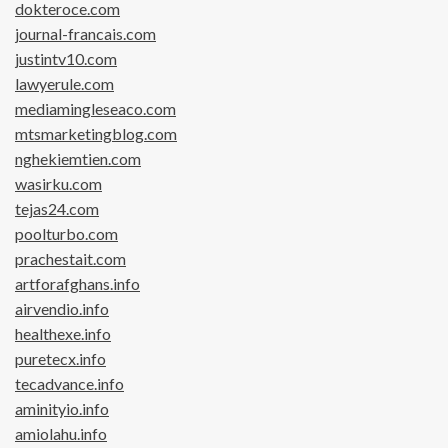
dokteroce.com
journal-francais.com
justintv10.com
lawyerule.com
mediamingleseaco.com
mtsmarketingblog.com
nghekiemtien.com
wasirku.com
tejas24.com
poolturbo.com
prachestait.com
artforafghans.info
airvendio.info
healthexe.info
puretecx.info
tecadvance.info
aminityio.info
amiolahu.info