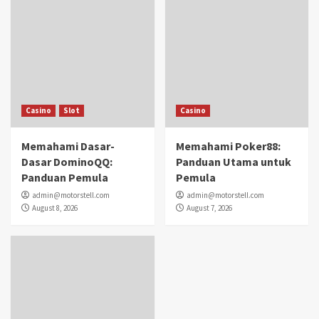
Casino
Slot
Casino
Memahami Dasar-
Memahami Poker88:
Dasar DominoQQ:
Panduan Utama untuk
Panduan Pemula
Pemula
admin@motorstell.com
admin@motorstell.com
August 8, 2026
August 7, 2026