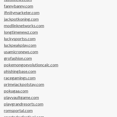
fannybanny.com
ifinitymarketer.com
jackpotkoning.com
modlinknetworks.com
longtimenewz.com
luckysportss.com
luckpeakplay.com
usamicronews.com
grofashion.com
pokemongoevolutioncalc.com
phishingbase.com
racegamings.com
primejackpotstay.com
pokugaa.com
playvaultgame.com
playgrandresorts.com
romsportal.com
sportsdocfestival.com