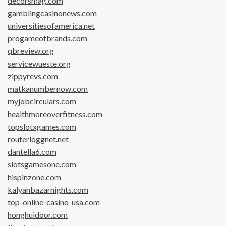
decorsmag.com
gamblingcasinonews.com
universitiesofamerica.net
progameofbrands.com
qbreview.org
servicewueste.org
zippyrevs.com
matkanumbernow.com
myjobcirculars.com
healthmoreoverfitness.com
topslotxgames.com
routerloggnet.net
dantella6.com
slotsgamesone.com
hispinzone.com
kalyanbazarnights.com
top-online-casino-usa.com
honghuidoor.com