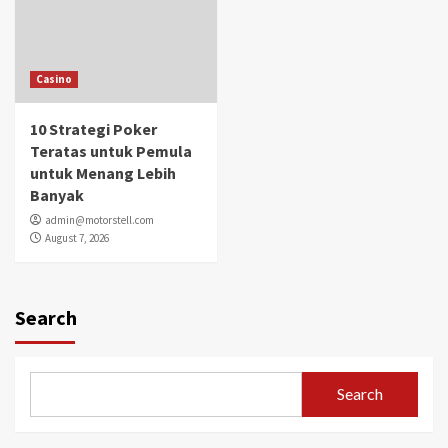
Casino
10 Strategi Poker
Teratas untuk Pemula
untuk Menang Lebih
Banyak
admin@motorstell.com
August 7, 2026
Search
Search