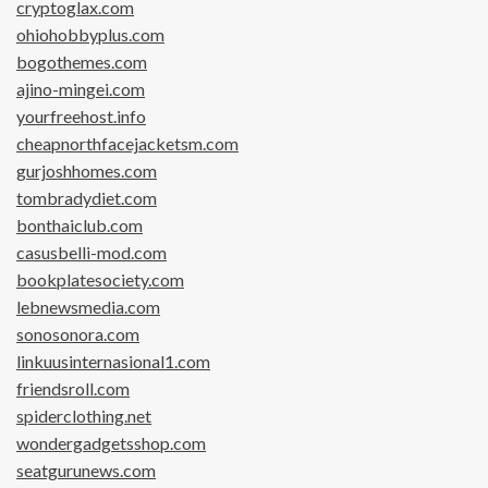
cryptoglax.com
ohiohobbyplus.com
bogothemes.com
ajino-mingei.com
yourfreehost.info
cheapnorthfacejacketsm.com
gurjoshhomes.com
tombradydiet.com
bonthaiclub.com
casusbelli-mod.com
bookplatesociety.com
lebnewsmedia.com
sonosonora.com
linkuusinternasional1.com
friendsroll.com
spiderclothing.net
wondergadgetsshop.com
seatgurunews.com