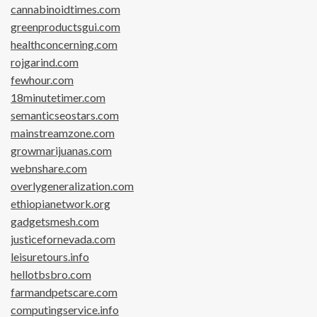
cannabinoidtimes.com
greenproductsgui.com
healthconcerning.com
rojgarind.com
fewhour.com
18minutetimer.com
semanticseostars.com
mainstreamzone.com
growmarijuanas.com
webnshare.com
overlygeneralization.com
ethiopianetwork.org
gadgetsmesh.com
justicefornevada.com
leisuretours.info
hellotbsbro.com
farmandpetscare.com
computingservice.info