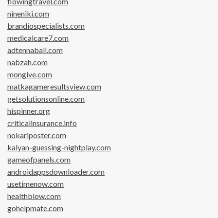
flowingtravel.com
nineniki.com
brandiospecialists.com
medicalcare7.com
adtennaball.com
nabzah.com
mongive.com
matkagameresultsview.com
getsolutionsonline.com
hispinner.org
criticalinsurance.info
nokariposter.com
kalyan-guessing-nightplay.com
gameofpanels.com
androidappsdownloader.com
usetimenow.com
healthblow.com
gohelpmate.com