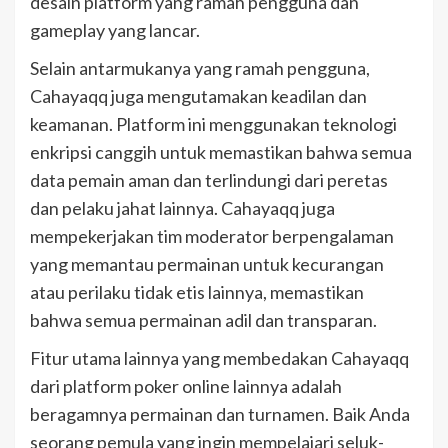
desain platform yang ramah pengguna dan
gameplay yang lancar.
Selain antarmukanya yang ramah pengguna,
Cahayaqq juga mengutamakan keadilan dan
keamanan. Platform ini menggunakan teknologi
enkripsi canggih untuk memastikan bahwa semua
data pemain aman dan terlindungi dari peretas
dan pelaku jahat lainnya. Cahayaqq juga
mempekerjakan tim moderator berpengalaman
yang memantau permainan untuk kecurangan
atau perilaku tidak etis lainnya, memastikan
bahwa semua permainan adil dan transparan.
Fitur utama lainnya yang membedakan Cahayaqq
dari platform poker online lainnya adalah
beragamnya permainan dan turnamen. Baik Anda
seorang pemula yang ingin mempelajari seluk-