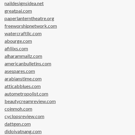
naildesignsidea.net
greatpai.com
paperlanterntheatre.org
freeworshipnetwork.com
watercraftllc.com
abourge.com
afiliixs.com
alharammallz.com
americanbulletins.com
asespares.com
arabianstime.com
atticabblues.com
autometropolist.com
beautycreamreview.com
coinmoh.com
cyclopsreview.com
dattgen.com
didoivatnang.com