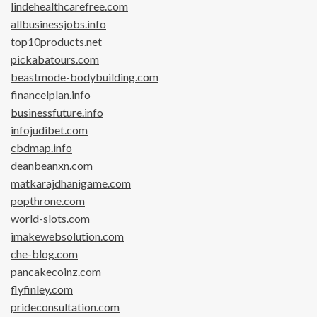
lindehealthcarefree.com
allbusinessjobs.info
top10products.net
pickabatours.com
beastmode-bodybuilding.com
financelplan.info
businessfuture.info
infojudibet.com
cbdmap.info
deanbeanxn.com
matkarajdhanigame.com
popthrone.com
world-slots.com
imakewebsolution.com
che-blog.com
pancakecoinz.com
flyfinley.com
prideconsultation.com