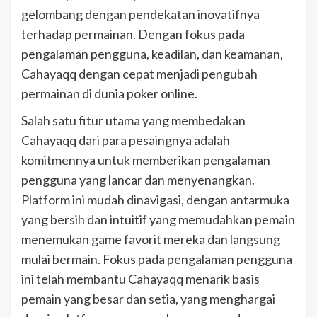
gelombang dengan pendekatan inovatifnya
terhadap permainan. Dengan fokus pada
pengalaman pengguna, keadilan, dan keamanan,
Cahayaqq dengan cepat menjadi pengubah
permainan di dunia poker online.
Salah satu fitur utama yang membedakan
Cahayaqq dari para pesaingnya adalah
komitmennya untuk memberikan pengalaman
pengguna yang lancar dan menyenangkan.
Platform ini mudah dinavigasi, dengan antarmuka
yang bersih dan intuitif yang memudahkan pemain
menemukan game favorit mereka dan langsung
mulai bermain. Fokus pada pengalaman pengguna
ini telah membantu Cahayaqq menarik basis
pemain yang besar dan setia, yang menghargai