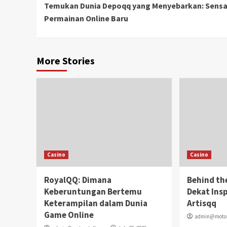
Temukan Dunia Depoqq yang Menyebarkan: Sensa
Reading
Permainan Online Baru
More Stories
Casino
Casino
RoyalQQ: Dimana
Behind the
Keberuntungan Bertemu
Dekat Insp
Keterampilan dalam Dunia
Artisqq
Game Online
admin@motor