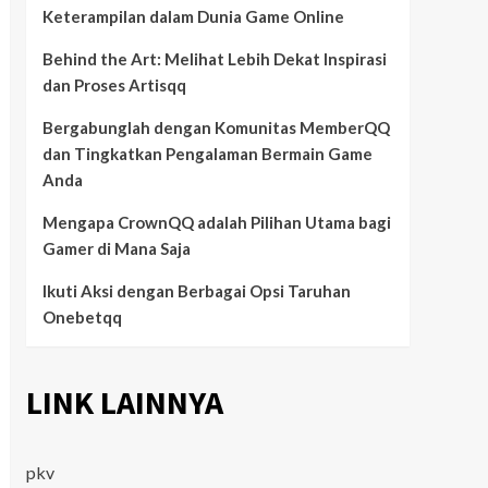
Keterampilan dalam Dunia Game Online
Behind the Art: Melihat Lebih Dekat Inspirasi
dan Proses Artisqq
Bergabunglah dengan Komunitas MemberQQ
dan Tingkatkan Pengalaman Bermain Game
Anda
Mengapa CrownQQ adalah Pilihan Utama bagi
Gamer di Mana Saja
Ikuti Aksi dengan Berbagai Opsi Taruhan
Onebetqq
LINK LAINNYA
pkv