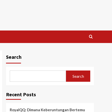
Search
Search
Recent Posts
RoyalQQ: Dimana Keberuntungan Bertemu