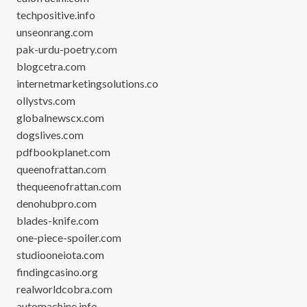
techpositive.info
unseonrang.com
pak-urdu-poetry.com
blogcetra.com
internetmarketingsolutions.co
ollystvs.com
globalnewscx.com
dogslives.com
pdfbookplanet.com
queenofrattan.com
thequeenofrattan.com
denohubpro.com
blades-knife.com
one-piece-spoiler.com
studiooneiota.com
findingcasino.org
realworldcobra.com
automachine.info