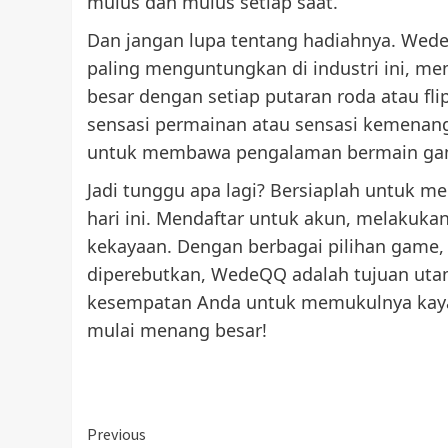
mulus dan mulus setiap saat.
Dan jangan lupa tentang hadiahnya. Wed
paling menguntungkan di industri ini, 
besar dengan setiap putaran roda atau fl
sensasi permainan atau sensasi kemena
untuk membawa pengalaman bermain game
Jadi tunggu apa lagi? Bersiaplah untuk
hari ini. Mendaftar untuk akun, melakuka
kekayaan. Dengan berbagai pilihan game,
diperebutkan, WedeQQ adalah tujuan uta
kesempatan Anda untuk memukulnya kaya
mulai menang besar!
Continue
Previous