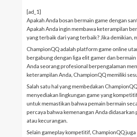
[ad_1]
Apakah Anda bosan bermain game dengan santai
Apakah Anda ingin membawa keterampilan berm
yang terbaik dari yang terbaik? Jika demikia
ChampionQQ adalah platform game online ut
bergabung dengan liga elit gamer dan bermai
Anda seorang profesional berpengalaman menca
keterampilan Anda, ChampionQQ memiliki ses
Salah satu hal yang membedakan ChampionQQ 
menyediakan lingkungan game yang kompetitif
untuk memastikan bahwa pemain bermain secara
percaya bahwa kemenangan Anda didasarkan pa
atau kecurangan.
Selain gameplay kompetitif, ChampionQQ juga