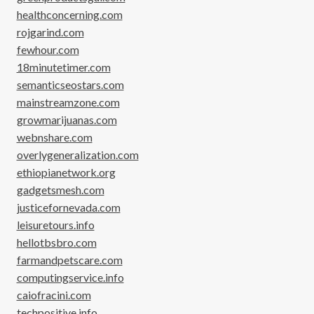
healthconcerning.com
rojgarind.com
fewhour.com
18minutetimer.com
semanticseostars.com
mainstreamzone.com
growmarijuanas.com
webnshare.com
overlygeneralization.com
ethiopianetwork.org
gadgetsmesh.com
justicefornevada.com
leisuretours.info
hellotbsbro.com
farmandpetscare.com
computingservice.info
caiofracini.com
techpositive.info