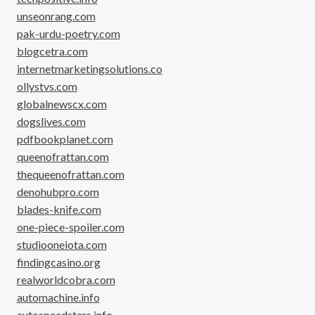
unseonrang.com
pak-urdu-poetry.com
blogcetra.com
internetmarketingsolutions.co
ollystvs.com
globalnewscx.com
dogslives.com
pdfbookplanet.com
queenofrattan.com
thequeenofrattan.com
denohubpro.com
blades-knife.com
one-piece-spoiler.com
studiooneiota.com
findingcasino.org
realworldcobra.com
automachine.info
autospeedsters.info