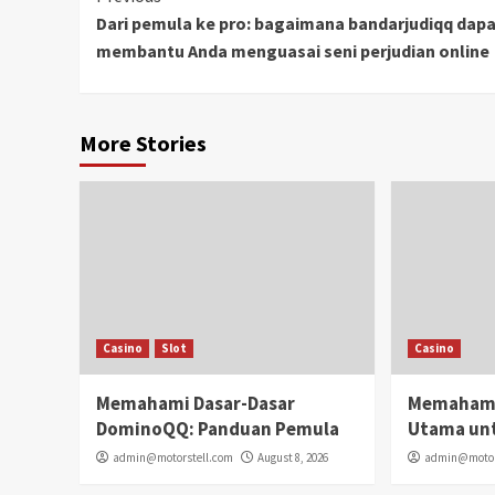
Dari pemula ke pro: bagaimana bandarjudiqq dap
Reading
membantu Anda menguasai seni perjudian online
More Stories
Casino
Slot
Casino
Memahami Dasar-Dasar
Memahami
DominoQQ: Panduan Pemula
Utama un
admin@motorstell.com
August 8, 2026
admin@motor