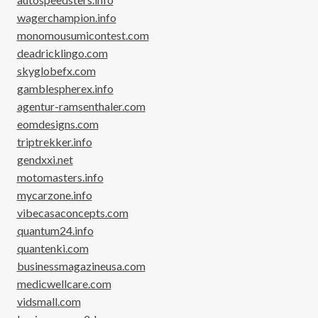
wagerchampion.info
monomousumicontest.com
deadricklingo.com
skyglobefx.com
gamblespherex.info
agentur-ramsenthaler.com
eomdesigns.com
triptrekker.info
gendxxi.net
motomasters.info
mycarzone.info
vibecasaconcepts.com
quantum24.info
quantenki.com
businessmagazineusa.com
medicwellcare.com
vidsmall.com