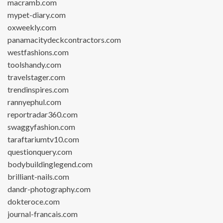
macramb.com
mypet-diary.com
oxweekly.com
panamacitydeckcontractors.com
westfashions.com
toolshandy.com
travelstager.com
trendinspires.com
rannyephul.com
reportradar360.com
swaggyfashion.com
taraftariumtv10.com
questionquery.com
bodybuildinglegend.com
brilliant-nails.com
dandr-photography.com
dokteroce.com
journal-francais.com