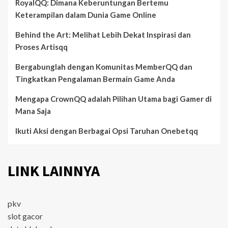
RoyalQQ: Dimana Keberuntungan Bertemu
Keterampilan dalam Dunia Game Online
Behind the Art: Melihat Lebih Dekat Inspirasi dan
Proses Artisqq
Bergabunglah dengan Komunitas MemberQQ dan
Tingkatkan Pengalaman Bermain Game Anda
Mengapa CrownQQ adalah Pilihan Utama bagi Gamer di
Mana Saja
Ikuti Aksi dengan Berbagai Opsi Taruhan Onebetqq
LINK LAINNYA
pkv
slot gacor