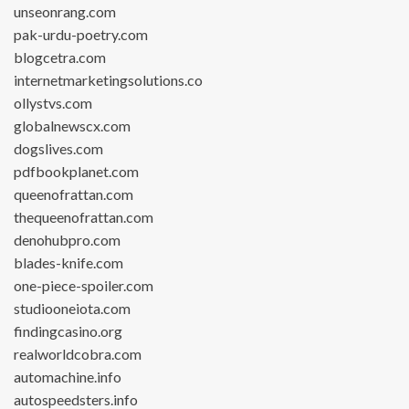
unseonrang.com
pak-urdu-poetry.com
blogcetra.com
internetmarketingsolutions.co
ollystvs.com
globalnewscx.com
dogslives.com
pdfbookplanet.com
queenofrattan.com
thequeenofrattan.com
denohubpro.com
blades-knife.com
one-piece-spoiler.com
studiooneiota.com
findingcasino.org
realworldcobra.com
automachine.info
autospeedsters.info