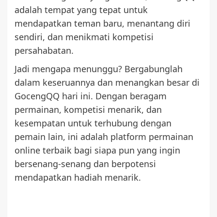
adalah tempat yang tepat untuk
mendapatkan teman baru, menantang diri
sendiri, dan menikmati kompetisi
persahabatan.
Jadi mengapa menunggu? Bergabunglah
dalam keseruannya dan menangkan besar di
GocengQQ hari ini. Dengan beragam
permainan, kompetisi menarik, dan
kesempatan untuk terhubung dengan
pemain lain, ini adalah platform permainan
online terbaik bagi siapa pun yang ingin
bersenang-senang dan berpotensi
mendapatkan hadiah menarik.