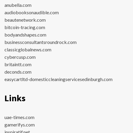
anubella.com
audiobooksonaudible.com
beautenetwork.com
bitcoin-tracing.com
bodyandshapes.com
businessconsultantsroundrock.com
classicglobalnews.com
cybercusp.com
britaintt.com
deconds.com
easycartltd-domesticcleaningservicesedinburgh.com
Links
uae-times.com
gamerifys.com
inspiratif.net