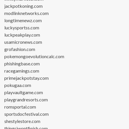
jackpotkoning.com
modlinknetworks.com
longtimenewz.com
luckysportss.com
luckpeakplay.com
usamicronews.com
grofashion.com
pokemongoevolutioncalc.com
phishingbase.com
racegamings.com
primejackpotstay.com
pokugaa.com
playvaultgame.com
playgrandresorts.com
romsportal.com
sportsdocfestival.com
shestylestore.com
thingsiwontfinish.com