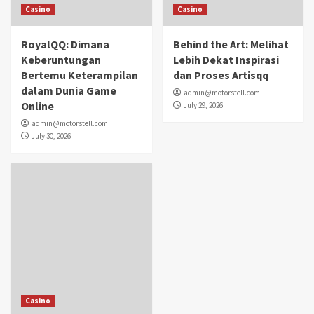
Casino
Casino
RoyalQQ: Dimana
Behind the Art: Melihat
Keberuntungan
Lebih Dekat Inspirasi
Bertemu Keterampilan
dan Proses Artisqq
dalam Dunia Game
admin@motorstell.com
Online
July 29, 2026
admin@motorstell.com
July 30, 2026
Casino