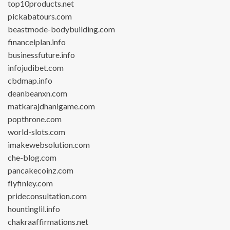
top10products.net
pickabatours.com
beastmode-bodybuilding.com
financelplan.info
businessfuture.info
infojudibet.com
cbdmap.info
deanbeanxn.com
matkarajdhanigame.com
popthrone.com
world-slots.com
imakewebsolution.com
che-blog.com
pancakecoinz.com
flyfinley.com
prideconsultation.com
hountinglil.info
chakraaffirmations.net