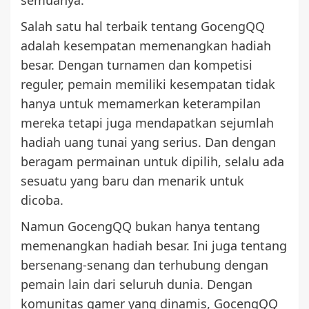
Salah satu hal terbaik tentang GocengQQ
adalah kesempatan memenangkan hadiah
besar. Dengan turnamen dan kompetisi
reguler, pemain memiliki kesempatan tidak
hanya untuk memamerkan keterampilan
mereka tetapi juga mendapatkan sejumlah
hadiah uang tunai yang serius. Dan dengan
beragam permainan untuk dipilih, selalu ada
sesuatu yang baru dan menarik untuk
dicoba.
Namun GocengQQ bukan hanya tentang
memenangkan hadiah besar. Ini juga tentang
bersenang-senang dan terhubung dengan
pemain lain dari seluruh dunia. Dengan
komunitas gamer yang dinamis, GocengQQ