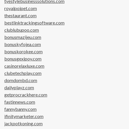
tyestylebusinesssolutions.com
royalpoipet.com
thestaurant.com
bestlinktrackingsoftware.com
clublubupoo.com
bonusmazijeu.com
bonuskyfojea.com
bonuskorokee.com
bonusgexipoy.com
casinorelaxluxe.com
clubetechplay.com
domdombd.com
dailyplayz.com
getprocrackhere.com
fastinnews.com
fannybanny.com
ifinitymarketer.com
jackpotkoning.com