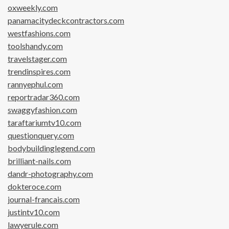
oxweekly.com
panamacitydeckcontractors.com
westfashions.com
toolshandy.com
travelstager.com
trendinspires.com
rannyephul.com
reportradar360.com
swaggyfashion.com
taraftariumtv10.com
questionquery.com
bodybuildinglegend.com
brilliant-nails.com
dandr-photography.com
dokteroce.com
journal-francais.com
justintv10.com
lawyerule.com