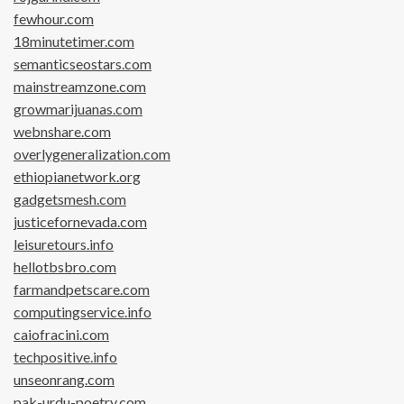
fewhour.com
18minutetimer.com
semanticseostars.com
mainstreamzone.com
growmarijuanas.com
webnshare.com
overlygeneralization.com
ethiopianetwork.org
gadgetsmesh.com
justicefornevada.com
leisuretours.info
hellotbsbro.com
farmandpetscare.com
computingservice.info
caiofracini.com
techpositive.info
unseonrang.com
pak-urdu-poetry.com