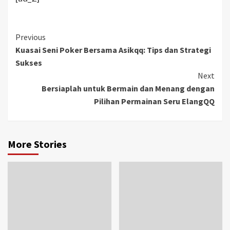
Continue
Previous
Kuasai Seni Poker Bersama Asikqq: Tips dan Strategi
Reading
Sukses
Next
Bersiaplah untuk Bermain dan Menang dengan
Pilihan Permainan Seru ElangQQ
More Stories