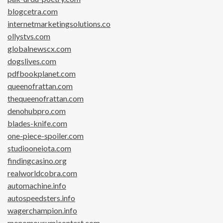
blogcetra.com
internetmarketingsolutions.co
ollystvs.com
globalnewscx.com
dogslives.com
pdfbookplanet.com
queenofrattan.com
thequeenofrattan.com
denohubpro.com
blades-knife.com
one-piece-spoiler.com
studiooneiota.com
findingcasino.org
realworldcobra.com
automachine.info
autospeedsters.info
wagerchampion.info
monomousumicontest.com