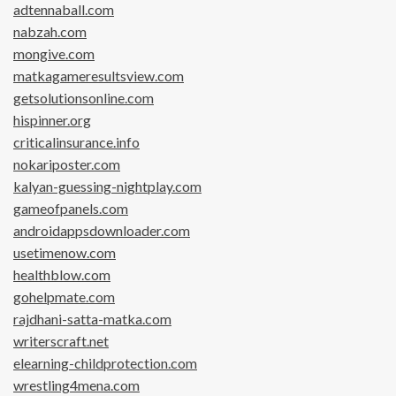
adtennaball.com
nabzah.com
mongive.com
matkagameresultsview.com
getsolutionsonline.com
hispinner.org
criticalinsurance.info
nokariposter.com
kalyan-guessing-nightplay.com
gameofpanels.com
androidappsdownloader.com
usetimenow.com
healthblow.com
gohelpmate.com
rajdhani-satta-matka.com
writerscraft.net
elearning-childprotection.com
wrestling4mena.com