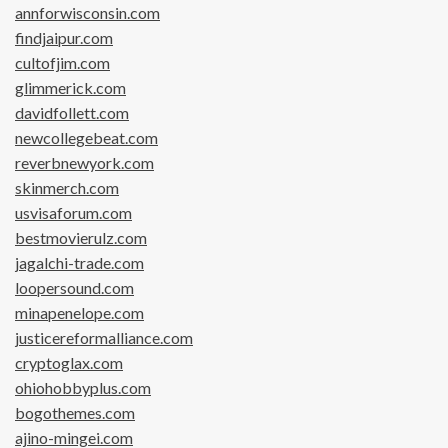
annforwisconsin.com
findjaipur.com
cultofjim.com
glimmerick.com
davidfollett.com
newcollegebeat.com
reverbnewyork.com
skinmerch.com
usvisaforum.com
bestmovierulz.com
jagalchi-trade.com
loopersound.com
minapenelope.com
justicereformalliance.com
cryptoglax.com
ohiohobbyplus.com
bogothemes.com
ajino-mingei.com