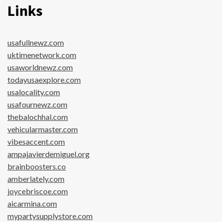
Links
usafullnewz.com
uktimenetwork.com
usaworldnewz.com
todayusaexplore.com
usalocality.com
usafournewz.com
thebalochhal.com
vehicularmaster.com
vibesaccent.com
ampajavierdemiguel.org
brainboosters.co
amberlately.com
joycebriscoe.com
aicarmina.com
mypartysupplystore.com