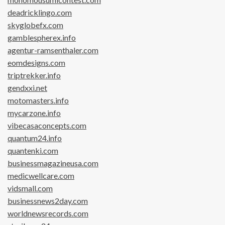
deadricklingo.com
skyglobefx.com
gamblespherex.info
agentur-ramsenthaler.com
eomdesigns.com
triptrekker.info
gendxxi.net
motomasters.info
mycarzone.info
vibecasaconcepts.com
quantum24.info
quantenki.com
businessmagazineusa.com
medicwellcare.com
vidsmall.com
businessnews2day.com
worldnewsrecords.com