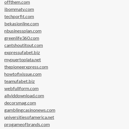
offthem.com
ibommatv.com
techporfit.com
bekasionline.com
nbusinessplan.com
greenlife360.com
cantshoutitout.com
expressufabet.biz
mypuertoplata.net
thepioneerxpress.com
howtofixissue.com
teamufabet.biz
webfullform.com
allviddownload.com
decorsmag.com
gamblingcasinonews.com
universitiesofamerica.net
progameofbrands.com