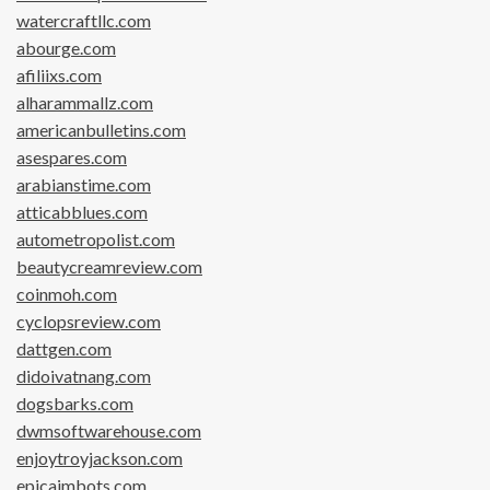
watercraftllc.com
abourge.com
afiliixs.com
alharammallz.com
americanbulletins.com
asespares.com
arabianstime.com
atticabblues.com
autometropolist.com
beautycreamreview.com
coinmoh.com
cyclopsreview.com
dattgen.com
didoivatnang.com
dogsbarks.com
dwmsoftwarehouse.com
enjoytroyjackson.com
epicaimbots.com