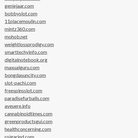
geniejaar.com
bobbyslot.com
11placemoulin.com
mintz360.com
mohob.net
weightlossprodigy.com
smarttechyinfo.com
digitalnotebook.org
maxualguru.com
bongdasuncity.com
slot-pachi.com
freespinsslot.com
paradisefurballs.com
aveuere.info
cannabinoidtimes.com
greenproductsgui.com
healthconcerning.com
rojgarind.com