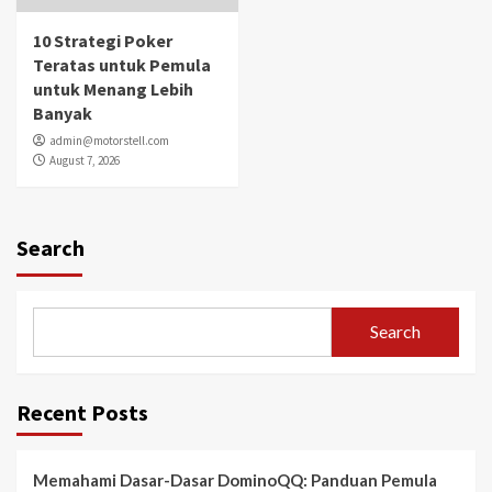
10 Strategi Poker
Teratas untuk Pemula
untuk Menang Lebih
Banyak
admin@motorstell.com
August 7, 2026
Search
Search
Recent Posts
Memahami Dasar-Dasar DominoQQ: Panduan Pemula