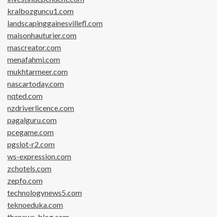
kralbozguncu1.com
landscapinggainesvillefl.com
maisonhauturier.com
mascreator.com
menafahmi.com
mukhtarmeer.com
nascartoday.com
nqted.com
nzdriverlicence.com
pagalguru.com
pcegame.com
pgslot-r2.com
ws-expression.com
zchotels.com
zepfo.com
technologynews5.com
teknoeduka.com
thenews-blog.com