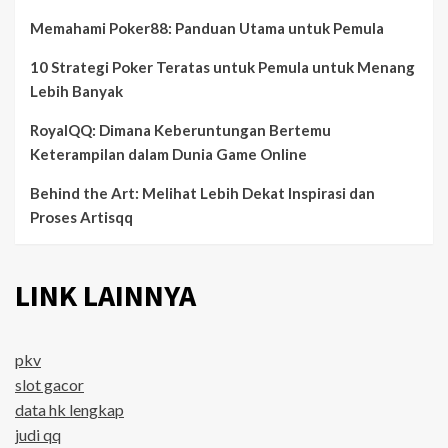
Memahami Poker88: Panduan Utama untuk Pemula
10 Strategi Poker Teratas untuk Pemula untuk Menang
Lebih Banyak
RoyalQQ: Dimana Keberuntungan Bertemu
Keterampilan dalam Dunia Game Online
Behind the Art: Melihat Lebih Dekat Inspirasi dan
Proses Artisqq
LINK LAINNYA
pkv
slot gacor
data hk lengkap
judi qq