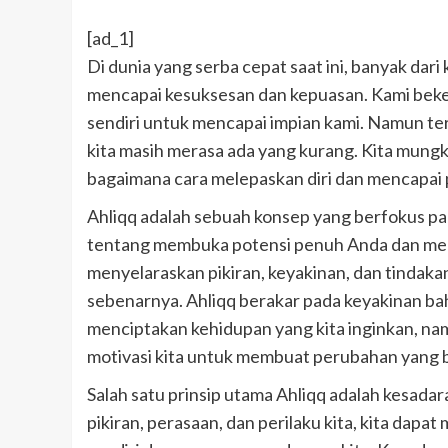
[ad_1]
Di dunia yang serba cepat saat ini, banyak dari
mencapai kesuksesan dan kepuasan. Kami beker
sendiri untuk mencapai impian kami. Namun te
kita masih merasa ada yang kurang. Kita mungk
bagaimana cara melepaskan diri dan mencapai po
Ahliqq adalah sebuah konsep yang berfokus pa
tentang membuka potensi penuh Anda dan me
menyelaraskan pikiran, keyakinan, dan tindakan
sebenarnya. Ahliqq berakar pada keyakinan ba
menciptakan kehidupan yang kita inginkan, nam
motivasi kita untuk membuat perubahan yang b
Salah satu prinsip utama Ahliqq adalah kesad
pikiran, perasaan, dan perilaku kita, kita dap