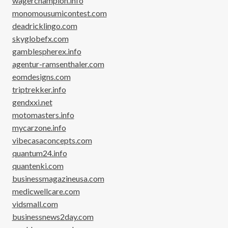
wagerchampion.info
monomousumicontest.com
deadricklingo.com
skyglobefx.com
gamblespherex.info
agentur-ramsenthaler.com
eomdesigns.com
triptrekker.info
gendxxi.net
motomasters.info
mycarzone.info
vibecasaconcepts.com
quantum24.info
quantenki.com
businessmagazineusa.com
medicwellcare.com
vidsmall.com
businessnews2day.com