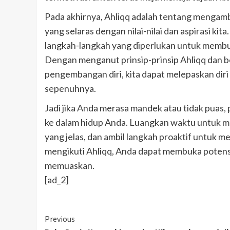
Pada akhirnya, Ahliqq adalah tentang mengambi
yang selaras dengan nilai-nilai dan aspirasi ki
langkah-langkah yang diperlukan untuk memb
Dengan menganut prinsip-prinsip Ahliqq dan 
pengembangan diri, kita dapat melepaskan diri
sepenuhnya.
Jadi jika Anda merasa mandek atau tidak puas
ke dalam hidup Anda. Luangkan waktu untuk mer
yang jelas, dan ambil langkah proaktif untuk
mengikuti Ahliqq, Anda dapat membuka potens
memuaskan.
[ad_2]
Continue
Previous