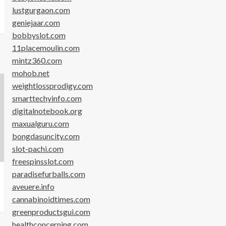
lustgurgaon.com
geniejaar.com
bobbyslot.com
11placemoulin.com
mintz360.com
mohob.net
weightlossprodigy.com
smarttechyinfo.com
digitalnotebook.org
maxualguru.com
bongdasuncity.com
slot-pachi.com
freespinsslot.com
paradisefurballs.com
aveuere.info
cannabinoidtimes.com
greenproductsgui.com
healthconcerning.com