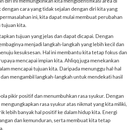
 diri ini memungkinkan kita mengidentifikasi area di
dengan cara yang tidak sejalan dengan diri kita yang
ermasalahan ini, kita dapat mulai membuat perubahan
tujuan kita.
tapkan tujuan yang jelas dan dapat dicapai. Dengan
membaginya menjadi langkah-langkah yang lebih kecil dan
menuju kesuksesan. Hal ini membantu kita tetap fokus dan
berupaya mencapai impian kita. Ahliqq juga menekankan
alam mencapai tujuan kita. Daripada menunggu hal-hal
ng dan mengambil langkah-langkah untuk mendekati hasil
ola pikir positif dan menumbuhkan rasa syukur. Dengan
n mengungkapkan rasa syukur atas nikmat yang kita miliki,
 lebih banyak hal positif ke dalam hidup kita. Energi
ntangan dan kemunduran, serta membuat kita tetap
a.