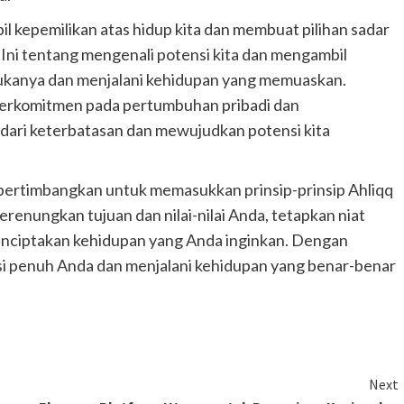
l kepemilikan atas hidup kita dan membuat pilihan sadar
ta. Ini tentang mengenali potensi kita dan mengambil
ukanya dan menjalani kehidupan yang memuaskan.
berkomitmen pada pertumbuhan pribadi dan
 dari keterbatasan dan mewujudkan potensi kita
, pertimbangkan untuk memasukkan prinsip-prinsip Ahliqq
enungkan tujuan dan nilai-nilai Anda, tetapkan niat
 menciptakan kehidupan yang Anda inginkan. Dengan
i penuh Anda dan menjalani kehidupan yang benar-benar
Next