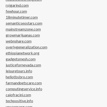
rojgarind.com
fewhour.com
18minutetimer.com
semanticseostars.com
mainstreamzone.com
growmarijuanas.com
webnshare.com
overlygeneralization.com
ethiopianetwork.org
gadgetsmesh.com
justicefornevada.com
leisuretours.info
hellotbsbro.com
farmandpetscare.com
computingservice.info
caiofracini.com
techpositive.info
unseonrang.com