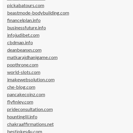
pickabatours.com
beastmode-bodybuilding.com
financelplan.info
businessfuture.info
infojudibet.com
cbdmap.info
deanbeanxn.com
matkarajdhanigame.com
popthrone.com
world-slots.com
imakewebsolution.com
che-blog.com
pancakecoinz.com
flyfinley.com
prideconsultation.com
hountinglil.info
chakraaffirmations.net
bestjokes4u.com