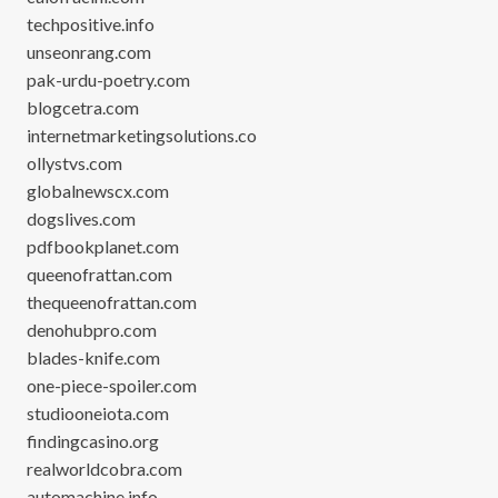
techpositive.info
unseonrang.com
pak-urdu-poetry.com
blogcetra.com
internetmarketingsolutions.co
ollystvs.com
globalnewscx.com
dogslives.com
pdfbookplanet.com
queenofrattan.com
thequeenofrattan.com
denohubpro.com
blades-knife.com
one-piece-spoiler.com
studiooneiota.com
findingcasino.org
realworldcobra.com
automachine.info