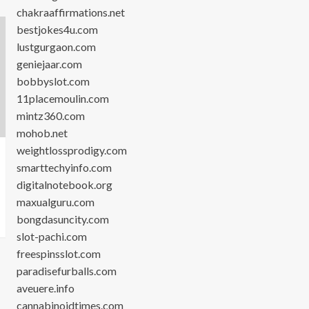
chakraaffirmations.net
bestjokes4u.com
lustgurgaon.com
geniejaar.com
bobbyslot.com
11placemoulin.com
mintz360.com
mohob.net
weightlossprodigy.com
smarttechyinfo.com
digitalnotebook.org
maxualguru.com
bongdasuncity.com
slot-pachi.com
freespinsslot.com
paradisefurballs.com
aveuere.info
cannabinoidtimes.com