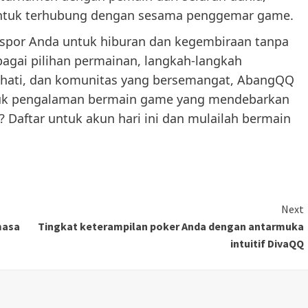
tuk terhubung dengan sesama penggemar game.
spor Anda untuk hiburan dan kegembiraan tanpa
bagai pilihan permainan, langkah-langkah
hati, dan komunitas yang bersemangat, AbangQQ
tuk pengalaman bermain game yang mendebarkan
Daftar untuk akun hari ini dan mulailah bermain
Next
masa
Tingkat keterampilan poker Anda dengan antarmuka
intuitif DivaQQ