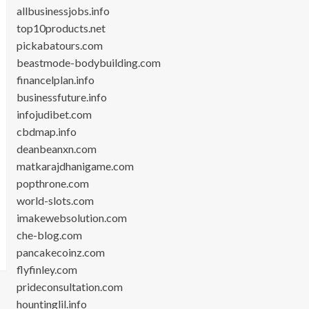
allbusinessjobs.info
top10products.net
pickabatours.com
beastmode-bodybuilding.com
financelplan.info
businessfuture.info
infojudibet.com
cbdmap.info
deanbeanxn.com
matkarajdhanigame.com
popthrone.com
world-slots.com
imakewebsolution.com
che-blog.com
pancakecoinz.com
flyfinley.com
prideconsultation.com
hountinglil.info