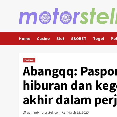
Skip
to
content
Home
Casino
Slot
SBOBET
Togel
Po
Casino
Abangqq: Paspo
hiburan dan ke
akhir dalam per
admin@motorstell.com
March 12, 2025