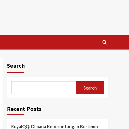
Search
Search
Recent Posts
RoyalQQ: Dimana Keberuntungan Bertemu