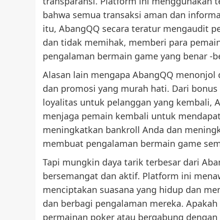
transparansi. Platform ini menggunakan 
bahwa semua transaksi aman dan informas
itu, AbangQQ secara teratur mengaudit 
dan tidak memihak, memberi para pemai
pengalaman bermain game yang benar -be
Alasan lain mengapa AbangQQ menonjol di
dan promosi yang murah hati. Dari bonus
loyalitas untuk pelanggan yang kembali
menjaga pemain kembali untuk mendapatk
meningkatkan bankroll Anda dan meningk
membuat pengalaman bermain game sema
Tapi mungkin daya tarik terbesar dari A
bersemangat dan aktif. Platform ini men
menciptakan suasana yang hidup dan mena
dan berbagi pengalaman mereka. Apakah
permainan poker atau bergabung dengan 