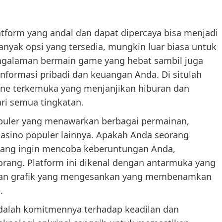
tform yang andal dan dapat dipercaya bisa menjadi
nyak opsi yang tersedia, mungkin luar biasa untuk
ngalaman bermain game yang hebat sambil juga
ormasi pribadi dan keuangan Anda. Di situlah
ine terkemuka yang menjanjikan hiburan dan
ri semua tingkatan.
opuler yang menawarkan berbagai permainan,
asino populer lainnya. Apakah Anda seorang
yang ingin mencoba keberuntungan Anda,
ang. Platform ini dikenal dengan antarmuka yang
dan grafik yang mengesankan yang membenamkan
.
adalah komitmennya terhadap keadilan dan