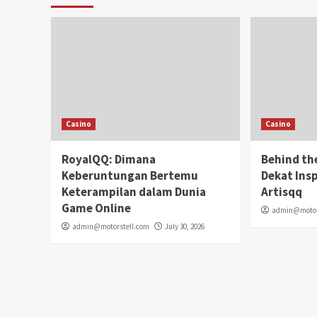
Casino
Casino
RoyalQQ: Dimana
Behind the
Keberuntungan Bertemu
Dekat Insp
Keterampilan dalam Dunia
Artisqq
Game Online
admin@motor
admin@motorstell.com
July 30, 2026