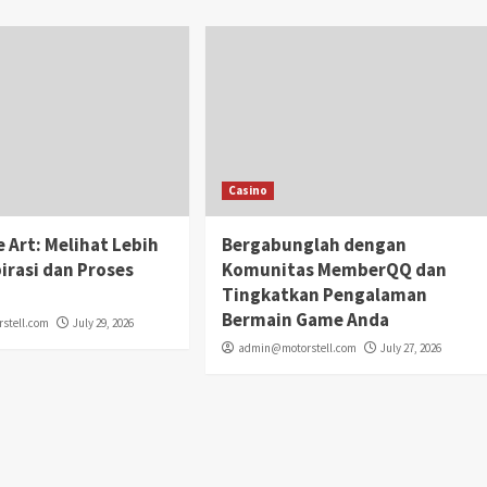
Casino
 Art: Melihat Lebih
Bergabunglah dengan
irasi dan Proses
Komunitas MemberQQ dan
Tingkatkan Pengalaman
Bermain Game Anda
stell.com
July 29, 2026
admin@motorstell.com
July 27, 2026